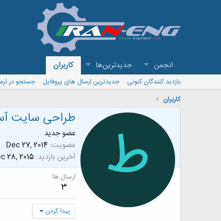
انجمن
جدیدترین‌ها
کاربران
بازدید کنندگان کنونی
جدیدترین ارسال های پروفایل
جستجو در ارس
کاربران
طراحی سایت آس
ط
عضو جدید
عضویت
Dec 27, 2014
آخرین بازدید
c 28, 2015
ارسال ها
3
پیدا کردن