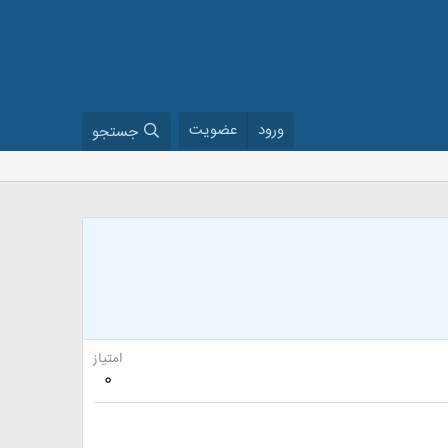
ورود
عضویت
جستجو
امتیاز
0