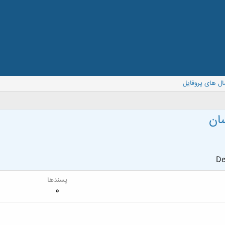
ال های پروفایل
ان
De
پسندها
0