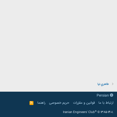
طاهري نيا
Persian
ارتباط با ما
قوانین و مقرّرات
حریم خصوصی
راهنما
R
S
S
®
Iranian Engineers' Club
© 1385-1401.