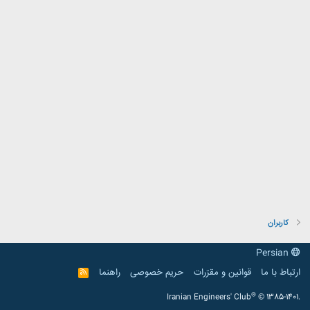
کاربران
Persian
ارتباط با ما
قوانین و مقرّرات
حریم خصوصی
راهنما
R
S
S
®
Iranian Engineers' Club
© 1385-1401.