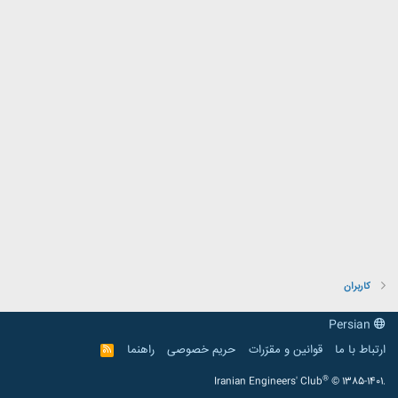
کاربران
Persian
ارتباط با ما
قوانین و مقرّرات
حریم خصوصی
راهنما
R
S
S
®
Iranian Engineers' Club
© 1385-1401.