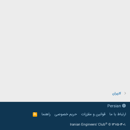
کاربران
Persian
ارتباط با ما
قوانین و مقرّرات
حریم خصوصی
راهنما
R
S
S
®
Iranian Engineers' Club
© 1385-1401.