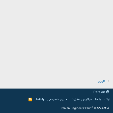
کاربران
Persian
ارتباط با ما
قوانین و مقرّرات
حریم خصوصی
راهنما
R
S
S
®
Iranian Engineers' Club
© 1385-1401.