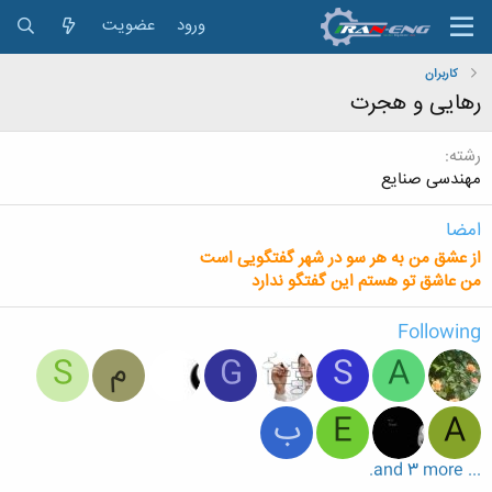
ورود
عضویت
کاربران
رهایی و هجرت
رشته
مهندسی صنایع
امضا
از عشق من به هر سو در شهر گفتگویی است
من عاشق تو هستم این گفتگو ندارد
Following
A
S
G
م
S
A
E
ب
... and 3 more.