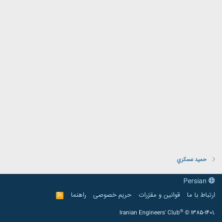
حميد عسكري
Persian
ارتباط با ما
قوانین و مقرّرات
حریم خصوصی
راهنما
R
S
S
®
Iranian Engineers' Club
© 1385-1401.