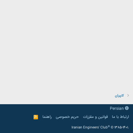
کاربران
Persian
ارتباط با ما
قوانین و مقرّرات
حریم خصوصی
راهنما
R
S
S
®
Iranian Engineers' Club
© 1385-1401.