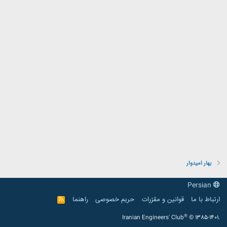
بهار امیدوار
Persian
ارتباط با ما
قوانین و مقرّرات
حریم خصوصی
راهنما
R
S
S
®
Iranian Engineers' Club
© 1385-1401.