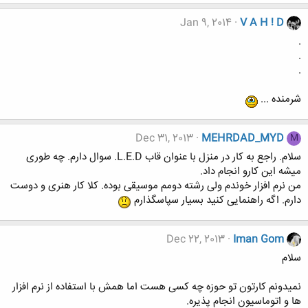
Jan 9, 2014
V A H ! D
.
.
.
شرمنده ...
Dec 31, 2013
MEHRDAD_MYD
M
سلام. راجع به کار در منزل با عنوان قاب L.E.D. سوال دارم. چه طوری
میشه این کارو انجام داد.
من نرم افزار خوندم ولی رشته دومم موسیقی بوده. کلا کار هنری و دوست
دارم. اگه راهنمایی کنید بسیار سپاسگذارم
Dec 22, 2013
Iman Gom
سلام
نمیدونم کارتون تو حوزه چه کسی هست اما همش با استفاده از نرم افزار
ها و اتوماسیون انجام پذیره.