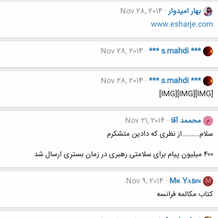
بهار امیدوار
Nov 28, 2014
www.esharje.com
Nov 28, 2014
*** s.mahdi ***
Nov 28, 2014
*** s.mahdi ***
[IMG][IMG][IMG]
محممد آقا
Nov 21, 2014
م
سلام.........از نظری که دادین متشکرم
۴۰۰ میلیون پیام برای سلامتی رهبری در زمان بستری ارسال شد
Nov 9, 2014
Mʀ Yᴀsɪɴ
M
کتاب مکالمه فرانسه​