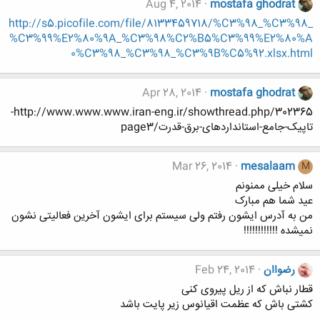
Aug 4, 2014
mostafa ghodrat
http://s5.picofile.com/file/8133459718/%C3%98_%C3%98_
%C3%99%E2%80%9A_%C3%98%C2%B5%C3%99%E2%80%A
0%C3%98_%C3%98_%C3%9B%C5%92.xlsx.html
Apr 28, 2014
mostafa ghodrat
http://www.www.www.iran-eng.ir/showthread.php/302365-
تاپیک-جامع-استانداردهای-برق-قدرت/page3
Mar 26, 2014
mesalaam
M
سلام خیلی ممنونم
عید شما هم مبارک
من به آدرس ایشون رفتم ولی سیستم برای ایشون آخرین فعالیتی نشون
نمیشده !!!!!!!!!!!!
رضواان
Feb 24, 2014
قطار نباش که از ریل پیروی کنی
کشتی باش که عظمت اقیانوس زیر پایت باشد