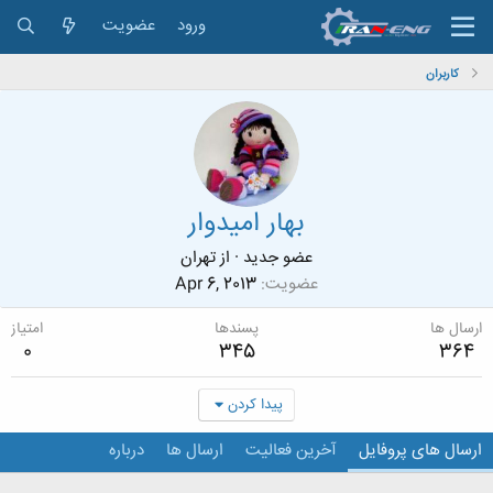
ورود
عضویت
کاربران
بهار امیدوار
عضو جدید
·
از
تهران
عضویت
Apr 6, 2013
ارسال ها
پسندها
امتیاز
0
345
364
پیدا کردن
ارسال های پروفایل
آخرین فعالیت
ارسال ها
درباره