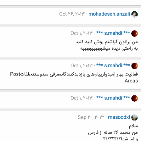
Oct 26, 2013
mohadeseh.anzali
Oct 1, 2013
*** s.mahdi ***
من براتون گزاشتم روش کلید کنید
به راحتی دیده میشهههههههههه
Oct 1, 2013
*** s.mahdi ***
فعالیت بهار امیدوارپیام‌های بازدیدکنندگانمعرفی مندوستتخلفاتPost
Areas
Oct 1, 2013
*** s.mahdi ***
Sep 20, 2013
masoodxl
سلام
من محمد 26 ساله از فارس
و اما شما؟؟؟؟؟؟؟؟