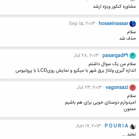
مشاوره کنکور ویژه ارشد
Sep 15, 2013
hosseinassar
سلام
حذف شد
Jul 28, 2013
pasargad69
P
سلام من یک سوال داشتم.
اندازه گیری ولتاژ برق شهر با میکرو و نمایش رویLCD با پروتیوس
Jul 23, 2013
vagonsazi
V
سلام
امیدوارم دوستای خوبی برای هم باشیم
ممنون
Jun 17, 2013
P O U R I A
نخند ...