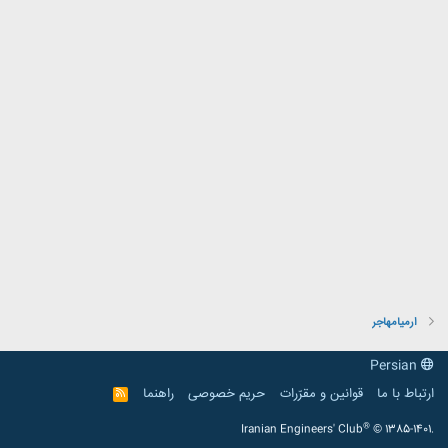
ارمیامهاجر
Persian
ارتباط با ما
قوانین و مقرّرات
حریم خصوصی
راهنما
R
S
S
®
Iranian Engineers' Club
© 1385-1401.