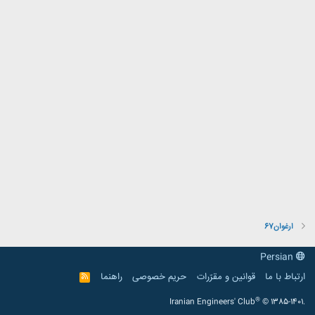
ارغوان67
Persian
ارتباط با ما
قوانین و مقرّرات
حریم خصوصی
راهنما
R
S
S
®
Iranian Engineers' Club
© 1385-1401.