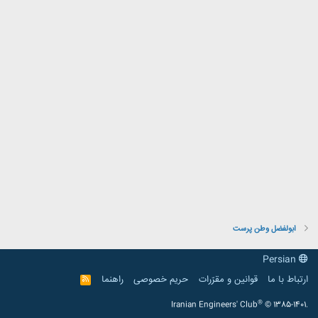
ابولفضل وطن پرست
Persian
ارتباط با ما
قوانین و مقرّرات
حریم خصوصی
راهنما
R
S
S
®
Iranian Engineers' Club
© 1385-1401.