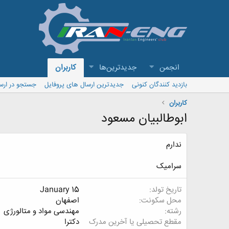
انجمن
جدیدترین‌ها
کاربران
بازدید کنندگان کنونی
جدیدترین ارسال های پروفایل
جستجو در ارس
کاربران
ابوطالبیان مسعود
ندارم
سرامیک
تاریخ تولد
January 15
محل سکونت
اصفهان
رشته
مهندسی مواد و متالورژی
مقطع تحصیلی یا آخرین مدرک
دکترا