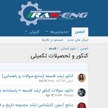
انجمن
جدیدترین‌ها
کاربران
ارسال های جدید
جستجو در تالارها
انجمن
علوم انسانی
فلسفه
کنکور و تحصیلات تکمیلی
کنکور ارشد فلسفه (منابع،سوالات و راهنمایی)
آیتای_AYTAY
Oct 14, 2010
دانلود سوالات کنکور ارشد فلسفه + پاسخنامه سال های 
Apr 13, 2024
Persia1
منابع آزمون کارشناسی ارشد مجموعه تاریخ و ف
S