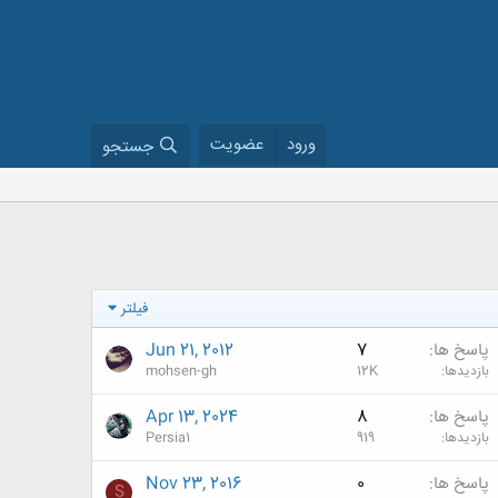
ورود
عضویت
جستجو
فیلتر
پاسخ ها
7
Jun 21, 2012
بازدیدها
12K
mohsen-gh
پاسخ ها
8
Apr 13, 2024
بازدیدها
919
Persia1
پاسخ ها
0
Nov 23, 2016
S