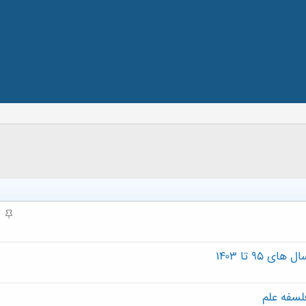
م
ه
م
۹۵ تا ۱۴۰۳
لسفه علم