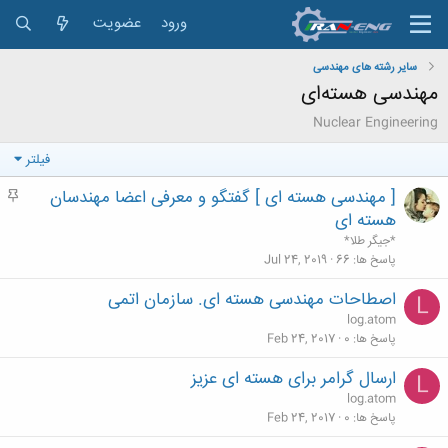
ورود
عضویت
سایر رشته های مهندسی
مهندسی هسته‌ای
Nuclear Engineering
فیلتر
[ مهندسی هسته ای ] گفتگو و معرفی اعضا مهندسان
م
ه
هسته ای
م
*جیگر طلا*
پاسخ ها
66
Jul 24, 2019
اصطاحات مهندسی هسته ای. سازمان اتمی
L
log.atom
پاسخ ها
0
Feb 24, 2017
ارسال گرامر برای هسته ای عزیز
L
log.atom
پاسخ ها
0
Feb 24, 2017