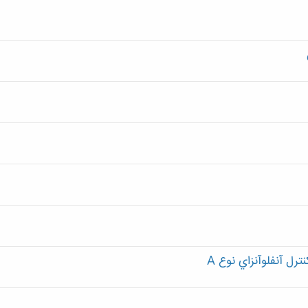
رل آنفلوآنزاي نوع A