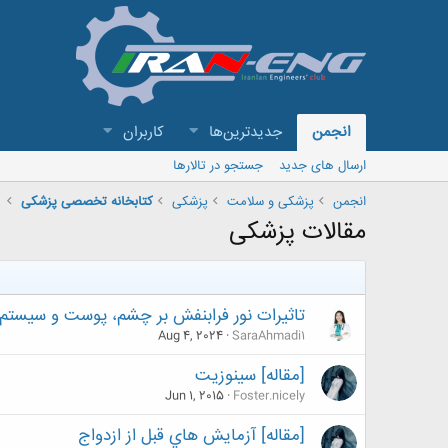
انجمن
جدیدترین‌ها
کاربران
ارسال های جدید
جستجو در تالارها
انجمن
پزشکی و سلامت
پزشکی
کتابخانه تخصصی پزشکی
مقالات پزشکی
تاثیرات نور فرابنفش بر چشم، پوست و سیستم 
Aug 4, 2024
SaraAhmadi1
[مقاله] سينوزيت
Jun 1, 2015
Foster.nicely
[مقاله] آزمايش هاي قبل از ازدواج