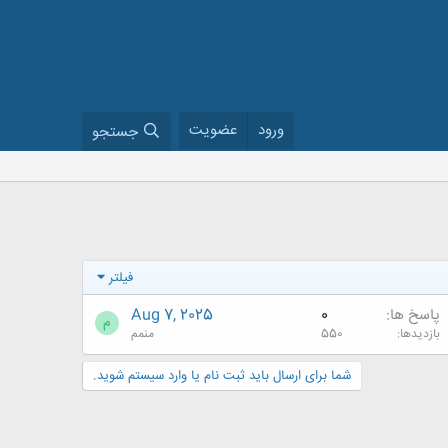
ورود
عضویت
جستجو
فیلتر
پاسخ ها
0
Aug 7, 2025
م
بازدیدها
550
منمم
شما برای ارسال باید ثبت نام یا وارد سیستم شوید.