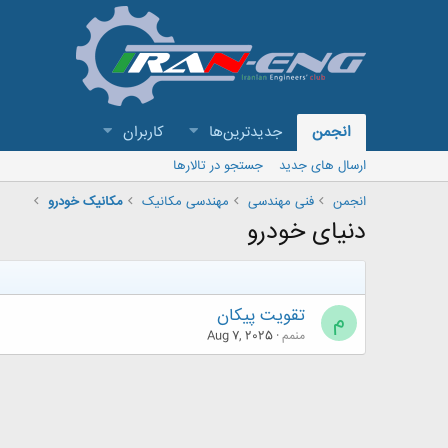
انجمن
جدیدترین‌ها
کاربران
ارسال های جدید
جستجو در تالارها
انجمن
فنی مهندسی
مهندسی مکانیک
مکانیک خودرو
دنیای خودرو
تقویت پیکان
م
منمم
Aug 7, 2025