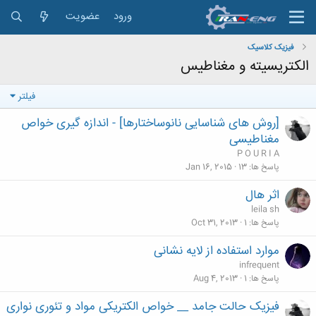
ورود
عضویت
فیزیک کلاسیک
الکتریسیته و مغناطیس
فیلتر
[روش های شناسایی نانوساختارها] - اندازه گیری خواص
مغناطیسی
P O U R I A
پاسخ ها
13
Jan 16, 2015
اثر هال
leila sh
پاسخ ها
1
Oct 31, 2013
موارد استفاده از لایه نشانی
infrequent
پاسخ ها
1
Aug 4, 2013
فیزیک حالت جامد __ خواص الکتریکی مواد و تئوری نواری