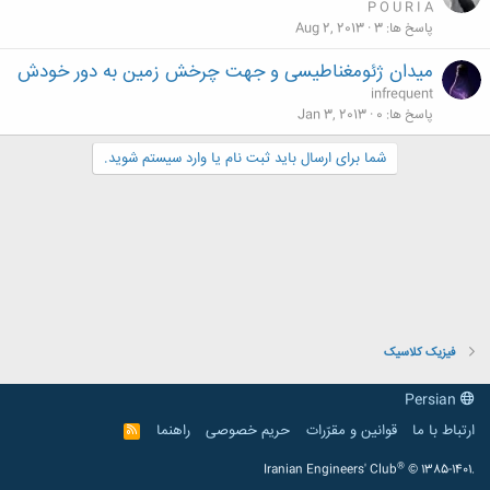
P O U R I A
پاسخ ها
3
Aug 2, 2013
میدان ژئومغناطیسی و جهت چرخش زمین به دور خودش
infrequent
پاسخ ها
0
Jan 3, 2013
شما برای ارسال باید ثبت نام یا وارد سیستم شوید.
فیزیک کلاسیک
Persian
ارتباط با ما
قوانین و مقرّرات
حریم خصوصی
راهنما
R
S
S
®
Iranian Engineers' Club
© 1385-1401.