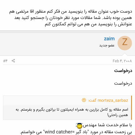
دوست خوب عنوان مقاله را بنویسید من فکر کنم منظور اقا مرتضی هم
همین بوده باشد. شما مقالات مورد نظر خودتان را جستجو کنید بعد
کلیک کنید تا باز شود...
عنوانش را بنویسید من هم می توانم کمکتون کنم
zaim
Z
عضو جدید
#4
Feb 4, 2008
درخواست
درخواست
morteza_sarbaz گفت:
اسم مقاله رو کامل بزارین به همراه ایمیلتون تا براتون بگیرم و بفرستم. به
همین راحتی!
با سلام خدمت شما مهندس
بی زحمت مقاله در مورد "باد گیر =wind catcher" می خواستم.