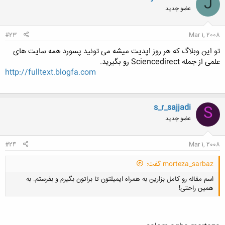
J
عضو جدید
#23
Mar 1, 2008
تو این وبلاگ که هر روز اپدیت میشه می تونید پسورد همه سایت های
علمی از جمله Sciencedirect رو بگیرید.
http://fulltext.blogfa.com
s_r_sajjadi
S
عضو جدید
#24
Mar 1, 2008
morteza_sarbaz گفت:
اسم مقاله رو کامل بزارین به همراه ایمیلتون تا براتون بگیرم و بفرستم. به
همین راحتی!