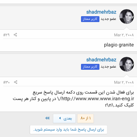
shadmehrbaz
عضو جدید
کاربر ممتاز
#29
Mar 2, 2008
plagio granite
shadmehrbaz
عضو جدید
کاربر ممتاز
#30
Mar 2, 2008
برای فعال شدن این قسمت روی دکمه ارسال پاسخ سریع
http://www.www.www.iran-eng.ir/\ در پایین و کنار هر پست
کلیک کنید.\r\n
آخر
1 از 80
بعدی
برای ارسال پاسخ شما باید وارد سیستم شوید.