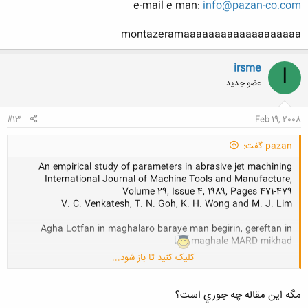
e-mail e man:
info@pazan-co.com
montazeramaaaaaaaaaaaaaaaaaaa
irsme
I
عضو جدید
#13
Feb 19, 2008
pazan گفت:
An empirical study of parameters in abrasive jet machining
International Journal of Machine Tools and Manufacture,
Volume 29, Issue 4, 1989, Pages 471-479
V. C. Venkatesh, T. N. Goh, K. H. Wong and M. J. Lim
Agha Lotfan in maghalaro baraye man begirin, gereftan in
maghale MARD mikhad
کلیک کنید تا باز شود...
e-mail e man:
info@pazan-co.com
montazeramaaaaaaaaaaaaaaaaaaa
مگه اين مقاله چه جوري است؟