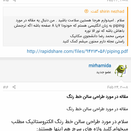
#15
Feb 23, 2008
shirin nezhad گفت:
سلام . امیدوارم هرجا هستین سلامت باشید . من دنبال یه مقاله در مورد
piping به زبان انگلیسی هستم که حودودا 7یا 8 صفحه باشه اگه ترجمش
باهاش باشه که نور الا نوره
مرسی محمد رضا دانشجوی مکانیک
راستی عجله دارم ممنون میشم کمک کنید
http://rapidshare.com/files/94213056/piping.pdf
کلیک کنید تا باز شود...
mirhamida
عضو جدید
#16
Feb 24, 2008
مقاله در مورد طراحی سالن خط رنگ
مقاله در مورد طراحی سالن خط رنگ
سلام.در مورد طراحی سالن خط رنگ الکتروستاتیک مطلب
میخوام.کلید واژه های سرچ هم اینها هستند: