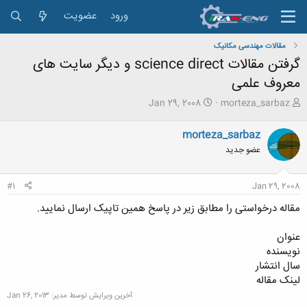
ورود
عضویت
مقالات مهندسی مکانیک
گرفتن مقالات science direct و دیگر سایت های
معروف علمی
ش
ت
Jan 29, 2008
morteza_sarbaz
ر
ا
و
ر
morteza_sarbaz
ع
ی
عضو جدید
ک
خ
ن
ش
ن
ر
#1
Jan 29, 2008
د
و
ه
ع
مقاله درخواستی را مطابق زیر در پاسخ همین تاپیک ارسال نمایید.
م
و
عنوان
ض
نویسنده
و
ع
سال انتشار
لینک مقاله
آخرین ویرایش توسط مدیر:
Jan 26, 2013