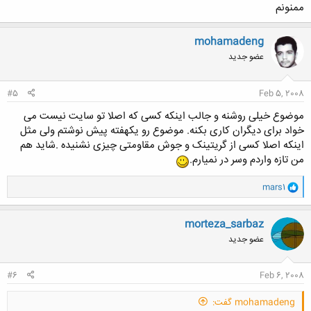
ممنونم
کلیک کنید تا باز شود...
mohamadeng
عضو جدید
#5
Feb 5, 2008
موضوع خیلی روشنه و جالب اینکه کسی که اصلا تو سایت نیست می
خواد برای دیگران کاری بکنه. موضوع رو یکهفته پیش نوشتم ولی مثل
اینکه اصلا کسی از گریتینک و جوش مقاومتی چیزی نشنیده .شاید هم
من تازه واردم وسر در نمیارم.
و
mars1
ا
ک
ن
morteza_sarbaz
ش
عضو جدید
ه
ا
:
#6
Feb 6, 2008
mohamadeng گفت: