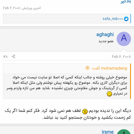
بادگیر
آخرین ویرایش:
Feb 6, 2008
و
safa_re5000
ا
ک
ن
aghaghi
A
ش
عضو جدید
ه
ا
:
#8
Feb 6, 2008
mohamadeng گفت:
موضوع خیلی روشنه و جالب اینکه کسی که اصلا تو سایت نیست می خواد
برای دیگران کاری بکنه. موضوع رو یکهفته پیش نوشتم ولی مثل اینکه اصلا
کسی از گریتینک و جوش مقاومتی چیزی نشنیده .شاید هم من تازه واردم وسر
در نمیارم.
دیگه این را ندیده بودیم.
لطف هم نمی شود کرد. فکر کنم شما اگر یک
کم زحمت بکشید و خودتان جستجو کنید بد نباشد.
irsme