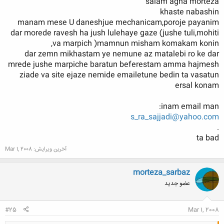
salam agha morteza
khaste nabashin
کلیک کنید تا باز شود...
manam mese U daneshjue mechanicam,poroje payanim
dar morede ravesh ha jush lulehaye gaze (jushe tuli,mohiti
va marpich )mamnun misham komakam konin,
dar zemn mikhastam ye nemune az matalebi ro ke dar
mrede jushe marpiche baratun beferestam amma hajmesh
ziade va site ejaze nemide emailetune bedin ta vasatun
ersal konam
inam email man:
s_ra_sajjadi@yahoo.com
.
ta bad
آخرین ویرایش:
Mar 1, 2008
morteza_sarbaz
عضو جدید
#25
Mar 1, 2008