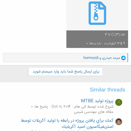
P.V.C (3).rar
125.9 کیلوبایت · بازدیدها: 0
و
سرمد حیدری
و
hormozdi
ا
ک
ن
برای ارسال پاسخ شما باید وارد سیستم شوید.
ش
ه
ا
Similar threads
:
پروژه تولید MTBE
ا
شروع شده توسط الی هام
Oct 11, 2014
پاسخ ها: 0
مقاله های مهندسی شیمی
كمك براي يافتن پروژه در رابطه با توليد آكريلات توسط
استريفيكاسيون اسيد آكريليك