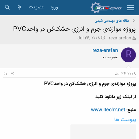
ورود
عضویت
مقاله های مهندسی شیمی
پروژه موازنه‌ی جرم و انرژی خشک‌کن در واحدPVC
ش
ت
Jul 24, 2008
reza-arefan
ر
ا
و
ر
reza-arefan
R
ع
ی
عضو جدید
ک
خ
ن
ش
ن
ر
#1
Jul 24, 2008
د
و
ه
ع
پروژه موازنه‌ی جرم و انرژی خشک‌کن در واحدPVC
م
و
از لینک زیر دانلود کنید
ض
و
منبع:
www.itech2.net
ع
پیوست ها