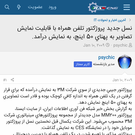
ورود
عضویت
آخرین اخبار و تحولات IT
نسل جديد پروژکتور تلفن همراه با قابليت نمايش
تصاوير به پهناي 50 اينچ، به نمايش درآمد.
ش
ت
Jan 10, 2009
psychic
ر
ا
و
ر
psychic
ع
ی
مدیر بازنشسته
کاربر ممتاز
ک
خ
ن
ش
ن
ر
#1
Jan 10, 2009
د
و
ه
ع
پروژکتور جيبي جديدي از سوي شركت 3M به نمايش درآمده که براي قرار
م
گرفتن در يک تلفن همراه به اندازه کافي کوچک بوده و قادر است تصاويري
و
به پهناي 50 اينچ نمايش دهد.
ض
به گزارش بخش خبر شبکه فن آوری اطلاعات ایران، از سایت ایسنا،
و
پروژکتور MM200 مدل جديدتر از مجموعه پروژکتورهاي مينياتوري شرکت
ع
3M محسوب مي‌شود. اين شرکت يکسال قبل نخستين نسل از پروژکتور
موبايل خود را در نمايشگاه CES به نمايش گذاشت.
پروژکتور مذكور با تعبيه شدن در يک تلفن همراه يا دوربين ديجيتالي