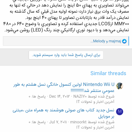
مي‌تواند تصاويري به پهناي 50 اينچ را نمايش دهد در حالي که تنها به
مصرف يک وات برق نياز دارد؛ نمونه اوليه مدل قبلي که سال گذشته به
نمايش درآمد قادر به بازتاباندن تصاوير تا پهناي 40 اينچ بود.
MM200 ازLCOS جديدي استفاده كرده و تصاويري با وضوح 640 در 480
نمايش مي‌دهد و با ديود نوري ارگانيکي چند رنگ (LED) روشن مي‌شود.
و
majmaj
و
...Melody
ا
ک
ن
برای ارسال پاسخ شما باید وارد سیستم شوید.
ش
ه
ا
Similar threads
:
Nintendo Wii U اولين کنسول خانگي نسل هشتم به طور
عمومي منتشر شد!!!!!!!!!!!
شروع شده توسط NAZIY0
Dec 14, 2012
پاسخ ها: 0
آخرین اخبار و تحولات IT
نسل جدید کتاب های صوتی هوشمند به همراه متن ،مبتنی
M
بر موبایل
شروع شده توسط minoorkt
Jul 7, 2011
پاسخ ها: 0
آخرین اخبار و تحولات IT