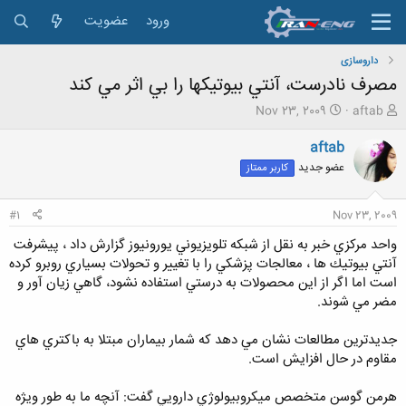
ورود
عضویت
داروسازی
مصرف نادرست، آنتي بيوتيكها را بي اثر مي كند
ش
ت
Nov 23, 2009
aftab
ر
ا
و
ر
aftab
ع
ی
عضو جدید
کاربر ممتاز
ک
خ
ن
ش
ن
ر
#1
Nov 23, 2009
د
و
ه
ع
واحد مركزي خبر به نقل از شبكه تلويزيوني يورونيوز گزارش داد ، پيشرفت
م
آنتي بيوتيك ها ، معالجات پزشكي را با تغيير و تحولات بسياري روبرو كرده
و
است اما اگر از اين محصولات به درستي استفاده نشود، گاهي زيان آور و
ض
مضر مي شوند.
و
ع
جديدترين مطالعات نشان مي دهد كه شمار بيماران مبتلا به باكتري هاي
مقاوم در حال افزايش است.
هرمن گوسن متخصص ميكروبيولوژي دارويي گفت: آنچه ما به طور ويژه