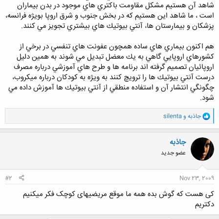
شاهد آن هستيم مشكل مقاومت باكتري هاي موجود در بدن بيماران
است ، ما شاهد اين هستيم كه در بخش جنوب و شرق اروپا بويژه فرانسه،
پزشكان و بيمارستان ها، آنتي بيوتيك هاي بيشتري تجويز مي كنند.
هم اكنون بيماري هاي ساده همچون عفونت هاي تنفسي در برخي از
كشورهاي اروپايي گاهي به يك معضل تبديل مي شوند به همين دليل
اروپائيان تصميم گرفته اند برنامه ها و طرح هاي آموزشي درباره مصرف
درست آنتي بيوتيك ها را ترويچ كنند به ويژه به كودكان درباره ميكروب،
چگونگي انتشار آن و استفاده منطقي از آنتي بيوتيك ها آموزش داده مي
شود.
و
جاذبه
و
silenta
ا
ک
ن
جاذبه
ش
عضو جدید
ه
ا
:
#2
Nov 23, 2009
کی هست که گوش بده همه ما موقع مریضیهای کوچک فکر میکنیم
دکتریم