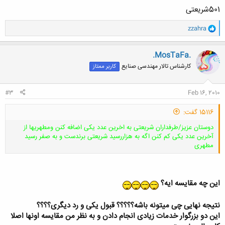
501شریعتی
و
zzahra
ا
ک
ن
.MosTaFa.
ش
کارشناس تالار مهندسی صنایع
کاربر ممتاز
ه
ا
:
#3
Feb 16, 2010
15116 گفت:
دوستان عزیز/طرفداران شریعتی به اخرین عدد یکی اضافه کنن ومطهریها از
آخرین عدد یکی کم کنن اگه به هزاررسید شریعتی برندست و به صفر رسید
مطهری
این چه مقایسه ایه؟
کلیک کنید تا باز شود...
نتیجه نهایی چی میتونه باشه؟؟؟؟؟ قبول یکی و رد دیگری؟؟؟؟
این دو بزرگوار خدمات زیادی انجام دادن و به نظر من مقایسه اونها اصلا