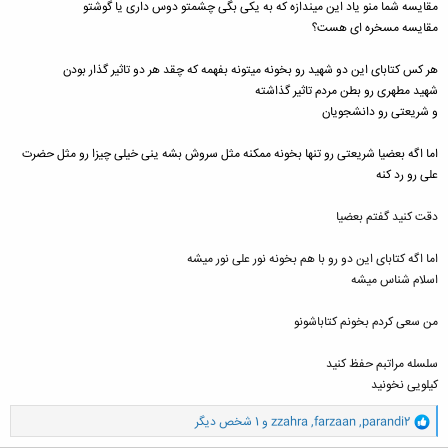
مقایسه شما منو یاد این میندازه که به یکی بگی چشمتو دوس داری یا گوشتو
مقایسه مسخره ای هست؟
هر کس کتابای این دو شهید رو بخونه میتونه بفهمه که چقد هر دو تاثیر گذار بودن
شهید مطهری رو بطن مردم تاثیر گذاشته
و شریعتی رو دانشجویان
اما اگه بعضیا شریعتی رو تنها بخونه ممکنه مثل سروش بشه ینی خیلی چیزا رو مثل حضرت
علی رو رد کنه
دقت کنید گفتم بعضیا
اما اگه کتابای این دو رو با هم بخونه نور علی نور میشه
اسلام شناس میشه
من سعی کردم بخونم کتاباشونو
سلسله مراتبم حفظ کنید
کیلویی نخونید
و
parandi2
,
farzaan
,
zzahra
و 1 شخص دیگر
ا