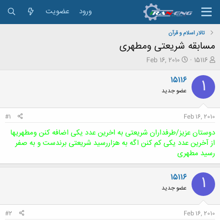
ورود
عضویت
تالار اسلام و قرآن
مسابقه شریعتی ومطهری
ش
ت
Feb 16, 2010
15116
ر
ا
و
ر
15116
1
ع
ی
عضو جدید
ک
خ
ن
ش
ن
ر
#1
Feb 16, 2010
د
و
ه
ع
دوستان عزیز/طرفداران شریعتی به اخرین عدد یکی اضافه کنن ومطهریها
م
از آخرین عدد یکی کم کنن اگه به هزاررسید شریعتی برندست و به صفر
و
رسید مطهری
ض
و
ع
15116
1
عضو جدید
#2
Feb 16, 2010