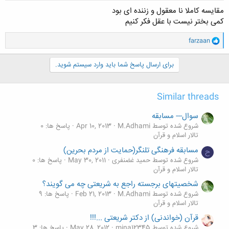
مقایسه کاملا نا معقول و زننده ای بود
کمی بختر نیست با عقل فکر کنیم
و
farzaan
ا
ک
ن
برای ارسال پاسخ شما باید وارد سیستم شوید.
ش
ه
ا
Similar threads
:
سوال--- مسابقه
شروع شده توسط M.Adhami
Apr 10, 2013
پاسخ ها: 0
تالار اسلام و قرآن
مسابقه فرهنگی تلنگر(حمایت از مردم بحرین)
ح
شروع شده توسط حمید غضنفری
May 30, 2011
پاسخ ها: 0
تالار اسلام و قرآن
شخصیتهای برجسته راجع به شریعتی چه می گویند؟
شروع شده توسط M.Adhami
Feb 21, 2013
پاسخ ها: 9
تالار اسلام و قرآن
قرآن (خواندنی) از دکتر شریعتی ...!!!
شروع شده توسط mina12345
May 28, 2012
پاسخ ها: 3