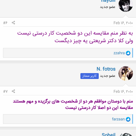
haydiii
عضو جدید
#6
Feb 16, 2010
به نظر منم مقایسه این دو شخصیت کار درستی نیست
ولی کلا دکتر شریعتی یه چیز دیگست
و
zzahra
ا
ک
ن
N. fotros
ش
عضو جدید
کاربر ممتاز
ه
ا
:
#7
Feb 16, 2010
منم با دوستان موافقم هر دو از شخصیت های برگزیده و مهم هستند
مقایسه این دو اصلا کار درستی نیست
و
farzaan
ا
ک
ن
.Soheil