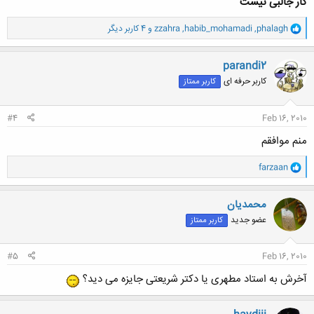
کار جالبی نیست
و
phalagh
,
habib_mohamadi
,
zzahra
و 4 کاربر دیگر
ا
ک
ن
parandi2
ش
کاربر حرفه ای
کاربر ممتاز
ه
ا
:
#4
Feb 16, 2010
منم موافقم
و
farzaan
ا
ک
ن
محمدیان
ش
عضو جدید
کاربر ممتاز
ه
ا
:
#5
Feb 16, 2010
آخرش به استاد مطهری یا دکتر شریعتی جایزه می دید؟