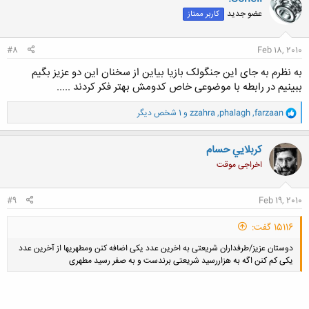
ش
عضو جدید
کاربر ممتاز
ه
ا
:
#8
Feb 18, 2010
به نظرم به جای این جنگولک بازیا بیاین از سخنان این دو عزیز بگیم
ببینیم در رابطه با موضوعی خاص کدومش بهتر فکر کردند .....
و
farzaan
,
phalagh
,
zzahra
و 1 شخص دیگر
ا
ک
ن
كربلايي حسام
ش
اخراجی موقت
ه
ا
:
#9
Feb 19, 2010
15116 گفت:
دوستان عزیز/طرفداران شریعتی به اخرین عدد یکی اضافه کنن ومطهریها از آخرین عدد
یکی کم کنن اگه به هزاررسید شریعتی برندست و به صفر رسید مطهری