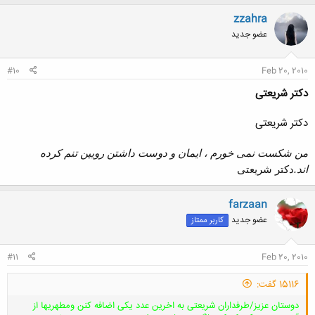
ک
ن
zzahra
ش
عضو جدید
ه
ا
:
#10
Feb 20, 2010
دکتر شریعتی
دکتر شریعتی
من شکست نمی خورم ، ایمان و دوست داشتن رویین تنم کرده
اند
.
دکتر شریعتی
farzaan
عضو جدید
کاربر ممتاز
#11
Feb 20, 2010
15116 گفت:
دوستان عزیز/طرفداران شریعتی به اخرین عدد یکی اضافه کنن ومطهریها از