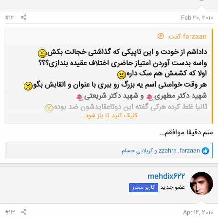
ا
:
#12
Feb 20, 2010
farzaan گفت:
داداشم از خودت و این تاپیکی که گذاشتی خجالت بکش
واسه بدست آوردن امتیاز حاضری اختلاف عقیده بندازی؟؟؟
اولا که کشمش هم سک داره
هر وقت خواستی اسم یه بزرگ رو ببری با عنوان و القابش بگو
شهید دکتر مطهری
و شهید دکتر شریعتی
ثانیا غلط کرده هرکی گفته این دوتاعقایدشون ضد بوده
کلیک کنید تا باز شود...
ثالثا برو وصیتنامه شهید بزرگوار دکتر شریعتی رو بخون بعد ببین
خدایی از این تاپیک خجالت نمیکشی؟؟؟!!!
منم دقیقا موافقم...
مقایسه گوش و چشم میکنی؟؟؟؟!!!!
شهید دکتر شریعتی تو وصیتنامه شون میگن 3 نفر باید کتابهای
و
farzaan
,
zzahra
و
كربلايي حسام
ا
ایشون رو واسه خوندن مردم عامه از صافی بگذرونن که یکی از اون
ک
سه نفر شهید بزرگوار دکتر مطهریه
ن
mehdix622
ش
عضو جدید
کاربر ممتاز
ه
ا
:
#13
Apr 12, 2010