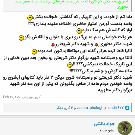
آخرین عدد یکی کم کنن اگه به هزاررسید شریعتی برندست و به صفر رسید
مطهری
داداشم از خودت و این تاپیکی که گذاشتی خجالت بکش
واسه بدست آوردن امتیاز حاضری اختلاف عقیده بندازی؟؟؟
اولا که کشمش هم سک داره
کلیک کنید تا باز شود...
هر وقت خواستی اسم یه بزرگ رو ببری با عنوان و القابش بگو
شهید دکتر مطهری
و شهید دکتر شریعتی
ثانیا غلط کرده هرکی گفته این دوتاعقایدشون ضد بوده
ثالثا برو وصیتنامه شهید بزرگوار دکتر شریعتی رو بخون بعد ببین خدایی از
این تاپیک خجالت نمیکشی؟؟؟!!!
مقایسه گوش و چشم میکنی؟؟؟؟!!!!
شهید دکتر شریعتی تو وصیتنامه شون میگن 3 نفر باید کتابهای ایشون رو
واسه خوندن مردم عامه از صافی بگذرونن که یکی از اون سه نفر شهید
بزرگوار دکتر مطهریه
آخرین ویرایش:
Feb 20, 2010
و
mehdix622
,
phalagh
,
zzahra
و 3 کاربر دیگر
ا
ک
ن
جواد بانشی
ش
عضو جدید
ه