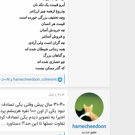
آبرو قیمت یک تکه نان
ودروغ ازهمه چیز ارزانتر
وچه تخفیف بزرگی خورده است
قیمت هر انسان
چه خریدش آسان
و فروش آسانتر
چه گران است ولی آزادی
همه زندانی شیطان شده اند
و گناهان بزرگ
چو حصاری شده اند
که گذر ممکن نیست
و
coherent
,
hamecheedoon
و
J00N
ا
ک
ن
Jul 1, 2012
ش
ه
ا
نبود یکی از اون 100 نفره هزینشم پرداخت میکرد!
:
اخیرا یه تصویر دیدم یکی تصادف کرده
تفاوت نسلها تا این حد؟! دستاورد . . . *
hamecheedoon
عضو جدید