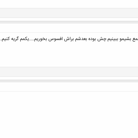
ع بشیمو ببینیم چش بوده بعدشم براش افسوس بخوریم....یکمم گریه کنیم...