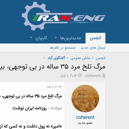
انجمن
جدیدترین‌ها
کاربران
ارسال های جدید
جستجو در تالارها
انجمن
بخش عمومی
گفتگوی آزاد
مرگ تلخ مرد ۳۵ ساله در بی توجهی، بیمارستان، پدر و مادرش،بیایید برای انسانیت فاتحه بخوانیم!
ش
ت
Jul 1, 2012
coherent
ر
ا
و
ر
Jul 1, 2012
ع
ی
مرگ تلخ مرد ۳۵ ساله در بی توجهی، بیمارستان، پدر و مادرش
ک
خ
ن
ش
ن
ر
حوادث -
روزنامه ایران نوشت:
د
و
coherent
ه
ع
م
عضو جدید
«امیر» نه پول داشت و نه کسی که از
و