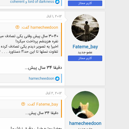
و
lord of darkness
و
coherent
کاربر ممتاز
ا
ک
ن
Jul 1, 2012
ش
ه
hamecheedoon گفت:
ا
:
نفره هزینشم پرداخت میکرد!
Fateme_bay
اخیرا یه تصویر دیدم یکی تصادف کرده ب
تفاوت نسلها تا این حد؟! دستاورد . . . * 
عضو جدید
کاربر ممتاز
دقیقا 34 سال پیش...
و
hamecheedoon
ا
ک
ن
Jul 2, 2012
ش
ه
Fateme_bay گفت:
ا
:
دقیقا 34 سال پیش...
hamecheedoon
بعضا بهتره خیلی دقیق نباشیم!