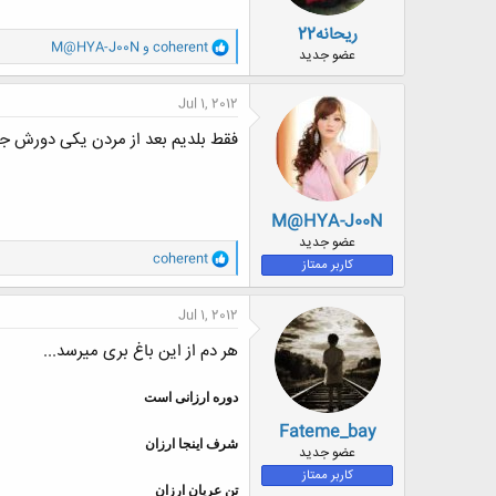
ریحانه22
و
coherent
و
M@HYA-J00N
عضو جدید
ا
ک
ن
Jul 1, 2012
ش
ه
فقط بلدیم بعد از مردن یکی دورش جم
ا
:
M@HYA-J00N
عضو جدید
و
coherent
کاربر ممتاز
ا
ک
ن
Jul 1, 2012
ش
ه
هر دم از این باغ بری میرسد...
ا
:
دوره ارزانی است
Fateme_bay
شرف اینجا ارزان
عضو جدید
کاربر ممتاز
تن عریان ارزان