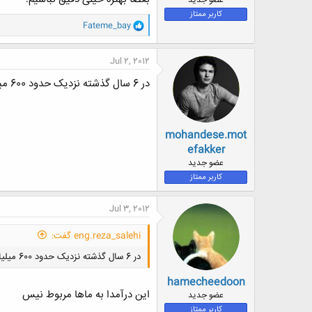
عضو جدید
کاربر ممتاز
و
Fateme_bay
ا
ک
ن
Jul 2, 2012
ش
ه
در 6 سال گذشته نزدیک حدود 600 میلیارد دلار درآمد ایران
ا
:
mohandese.mot
efakker
عضو جدید
کاربر ممتاز
Jul 3, 2012
eng.reza_salehi گفت:
در 6 سال گذشته نزدیک حدود 600 میلیارد دلار درآمد ایران
hamecheedoon
این درآمدا به ماها مربوط نیس
عضو جدید
کاربر ممتاز