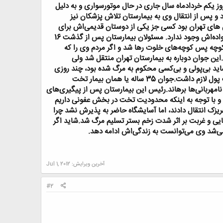
نمی‌توانست حرکت کند.این جوان 35 ساله در سناریویی تلخ روز یکم خردادماه سال جاری در حال موتورسواری و به دلیل
 و پس از انتقال وی به بیمارستان تلاش پزشکان نیز
های تهران بود کسی جز یکی از دوستان قدیمی‌اش برای
عیادت وی نمی‌رفت. شواهد نشان می‌داد که وی از سوی خانواده‌اش طرد شده است و هیچ رابطه‌ای بین وی و خانواده‌اش وجود ندارد. مسئولان بیمارستان پس از گذشت 16
کوچه پس کوچه‌های خلوت رها شد و اگر مردم وی را که
ین جوان دوباره به بیمارستان تهران منتقل شد ولی
ید بی‌پولی و بی‌کسی محکوم به مرگ شده بود، چند روزی
که روی تخت خوابیده بود دچار زخم بستر شد و در شرایط بسیار بدی قرار گرفته بود و استفاده از تشک‌های الکتریک پول لازم داشت.جوان 35 ساله یا همان بیمار تخت
امهربانی‌ها برهاند.رئیس این بیمارستان پس از پیگیری‌های
 و با توجه به اینکه محدودیت تخت در بخش عفونی داریم
یشگاه معلولان کهریزک انتقال دادند، اما‌ آسایشگاه حاضر به پذیرش نشد چرا
هایی و غربت بر اثر شدت زخم بستر تسلیم مرگ شد.شاید اگر
ی‌شد وی می‌توانست به زندگی‌اش ادامه دهد.
آخرین ویرایش:
Jul 1, 2012
#2