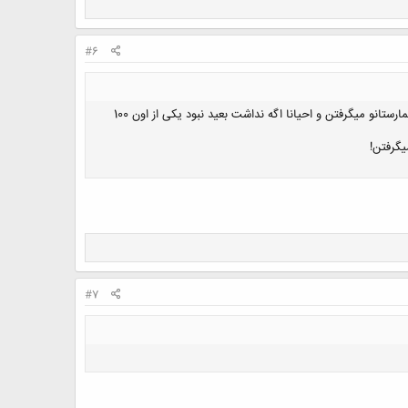
#6
30-40 سال پیش وقتی یکی تصادف میکرد 100 نفر میریختن زودی می بردنش بیمارستان درمان رایگان میشد بعد ازش هزینه بیمارستانو میگرفتن و احیانا اگه نداشت بعید نبود یکی از اون 100
یگرفتن!
#7