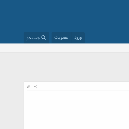
ورود
عضویت
جستجو
#1