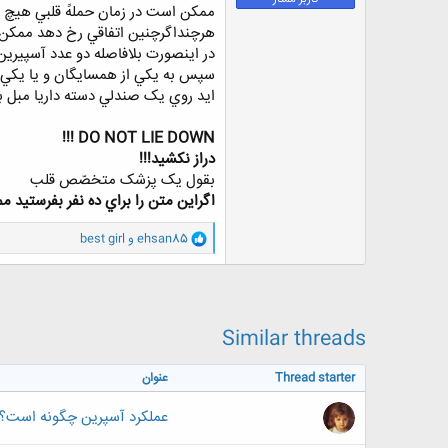
ممکن است در زمان حملهً قلبي هيچ دردي در قفسهً سينه احساس نشود 
ض
و
هرچنداگرچنين اتفاقي رخ دهد ممکن اس
ع
در اينصورت بلافاصله دو عدد آسپيرين 
سپس به يکي از همسايگان و يا يکي ا
ايد روي يک صندلي دسته داريا مبل بن
DO NOT LIE DOWN !!!
دراز نکشيد!!!
بقول يک پزشک متخصّص قلب
اگراين متن را براي ده نفر بفرستيد
و
ehsan85
و
best girl
ا
ک
ن
ش
ه
ا
Similar threads
:
Thread starter
عنوان
عملكرد آسپرين چگونه است؟