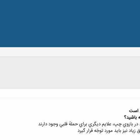
م است
ه باشيد؟
 در بازوي چپ، علايم ديگري براي حملهً قلبي وجود دارند
زياد نيز بايد مورد توجّه قرار گيرد