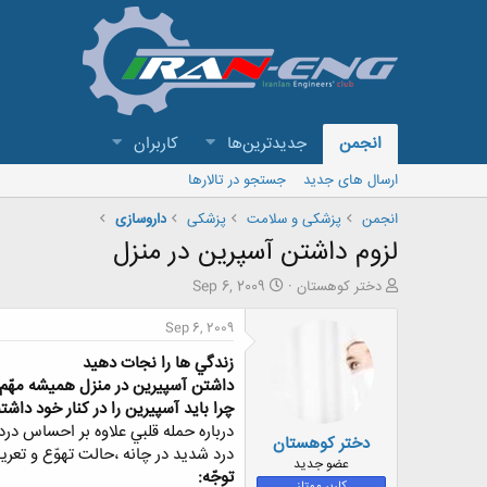
انجمن
جدیدترین‌ها
کاربران
ارسال های جدید
جستجو در تالارها
انجمن
پزشکی و سلامت
پزشکی
داروسازی
لزوم داشتن آسپرين در منزل
ش
ت
دختر کوهستان
Sep 6, 2009
ر
ا
و
ر
Sep 6, 2009
ع
ی
زندگي ها را نجات دهيد
ک
خ
ن
ش
داشتن آسپيرين در منزل هميشه مهّ
ن
ر
چرا بايد آسپيرين را در کنار خود داشت
د
و
درباره حمله قلبي علاوه بر احساس درد
دختر کوهستان
ه
ع
درد شديد در چانه ،حالت تهوّع و تعريق 
م
عضو جدید
توجّه:
و
کاربر ممتاز