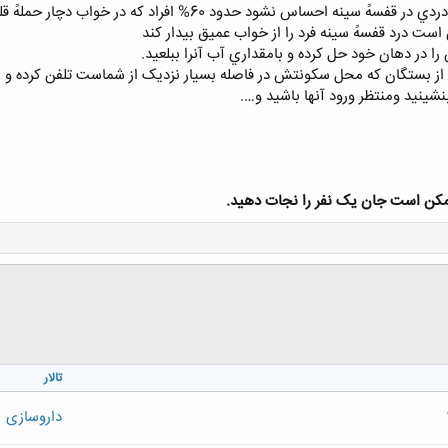
حدود 60% افراد که در خواب دچار حملهً قلبي شده اند هرگز بيدار نشده اند
ت درد قفسهً سينه فرد را از خواب عميق بيدار کند
را در دهان خود حل کرده و بامقداري آب آنرا ببلعيد.
ز بستگان که محل سکونتش در فاصله بسيار نزديک از شماست تلفن کرده و ب
شينيد ومنتظر ورود آنها باشيد و….
 ممکن است جان يک نفر را نجات دهيد.
تالار
داروسازی