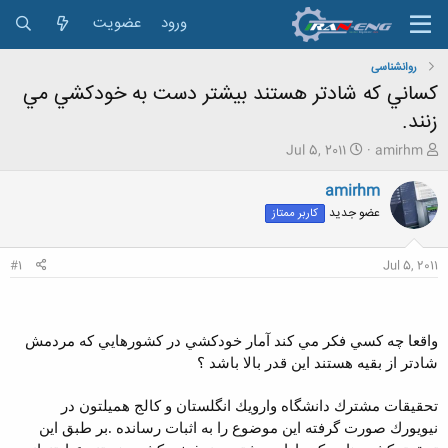
ورود
عضویت
روانشناسی
كساني كه شادتر هستند بيشتر دست به خودكشي مي
زنند.
ش
ت
Jul 5, 2011
amirhm
ر
ا
و
ر
amirhm
ع
ی
عضو جدید
کاربر ممتاز
ک
خ
ن
ش
ن
ر
#1
Jul 5, 2011
د
و
ه
ع
م
و
واقعا چه كسي فكر مي كند آمار خودكشي در كشورهايي كه مردمش
ض
شادتر از بقيه هستند اين قدر بالا باشد ؟
و
ع
تحقيقات مشترك دانشگاه وارويك انگلستان و كالج هميلتون در
نيويورك صورت گرفته اين موضوع را به اثبات رسانده .بر طبق اين