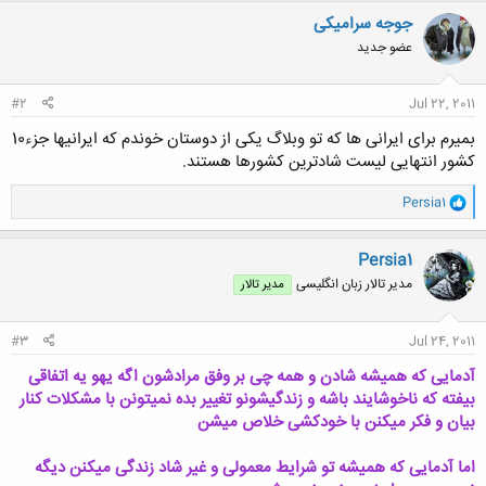
جوجه سرامیکی
عضو جدید
#2
Jul 22, 2011
بمیرم برای ایرانی ها که تو وبلاگ یکی از دوستان خوندم که ایرانیها جزء10
کشور انتهایی لیست شادترین کشورها هستند.
و
Persia1
ا
ک
ن
Persia1
ش
مدیر تالار زبان انگلیسی
مدیر تالار
ه
ا
:
#3
Jul 24, 2011
آدمایی که همیشه شادن و همه چی بر وفق مرادشون اگه یهو یه اتفاقی
بیفته که ناخوشایند باشه و زندگیشونو تغییر بده نمیتونن با مشکلات کنار
بیان و فکر میکنن با خودکشی خلاص میشن
اما آدمایی که همیشه تو شرایط معمولی و غیر شاد زندگی میکنن دیگه