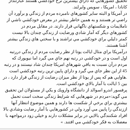
تحقيق كشورهايي كه داراي بيشترين نرخ خودكشي هستند عبارتنداز
كانادا ، امريكا ، سويس وايرلند.
در آمريكا و البته ساير كشورهاي نامبرده مردم از زندگي و برآورد آن
راضي تر هستند و به همين خاطر بيشتر در معرض خودكشي ناشي از
ناملايمات و شكستهاي ناگهاني قرار دارند. در مقابل مردم در
كشورهاي ديگر كه آمار شادي ورضايت از زندگي چندان بالا نيست
كمتر دليلي براي خودكشي مي تراشند و با سختي هاي زندگي بيشتر
آشنا هستند.
درآمريكا براي مثال ايالت يوتا از نظر رضايت مردم از زندگي دررتبه
اول است و در خودكشي در رتبه نهم جاي مي گيرد اما نيويورك كه
مردم درآن نسبت به باقي شهرهاي امريكا چندان شاد نيستند و در رتبه
45 از اين نظر جاي مي گيرد و داراي پايين ترين رتبه خودكشي است
.هاوايي هم كه پس از يوتا از نظر ميزان رضايت از زندگي قرار دارد ، در
بين 5 ايالت با آمار بالاي خودكشي است.
پرفسور اندرو اسوالد از دانشگاه وارويك و يكي از مسئولان اين تحقيق
مي گويد:«مردم در شهرهايي كه شرايط زندگي سخت است تحمل
بيشتري براي برخي از شكست ها دارند و همين موضوع انتظار آنها
اززندگي را پايين مي آورد ولي در كشورهايي با آمار رضايت وشادي بالا
افراد شكنندگي بالايي در برابر مشكلات دارند و خيلي زود درمواجهه با
معضلات به فكر خودكشي مي افتند. »