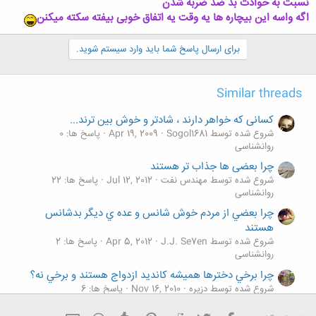
نسبت به حوادث بد ضد ضربه شدن
اگه واسه این بیچاره ها یه وقت یه اتفاق خوبی بیفته سکته میکنن
برای ارسال پاسخ شما باید وارد سیستم شوید.
Similar threads
کسانی که خواهر دارند ، شادتر و خوش بین ترند...
شروع شده توسط Sogol1681
Apr 19, 2009
پاسخ ها: 0
روانشناسی
چرا بعضی ها جذاب تر هستند
شروع شده توسط مهندس نفت
Jul 12, 2012
پاسخ ها: 22
روانشناسی
چرا بعضي از مردم خوش شانس و عده ي ديگر بدشانس
هستند
شروع شده توسط J.J. Se7en
Apr 5, 2012
پاسخ ها: 2
روانشناسی
چرا برخي دخترها هميشه كانديد ازدواج هستند و برخي نه؟
شروع شده توسط دزيره
Nov 16, 2010
پاسخ ها: 6
روانشناسی