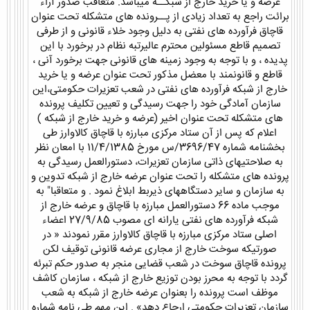
عرضه و یا خرید خارج از شبکــه میباشد. متعاقب صدور آراء
برائت راجع به تعداد زیادی از پــرونده های متشکله تحت عنوان
قاچاق فرآورده های نفتی به دلیل وجود خلاء قانونی و از طرفی
تصمیم قاطع مسئولین محترم عالیرتبه نظام در برخورد با این
پدیده ، و با توجه به وجود زمینه های قانونی جهت برخورد آنی ،
قاطع و قانونمند با معضل مذکور تحت عنوان عرضه و یا خرید
خارج از شبکه فرآورده های نفتی در شعب تعزیرات حکومتی،این
سازمان آمادگی خود را جهت رسیدگی و تعیین تکلیف پرونده
های متشکله تحت عنوان اخیر (عرضه و خرید خارج از شبکه )
اعلام که پس از آن ستاد مرکزی مبارزه با قاچاق کالاوارز طی
بخشنامه شماره 3696/47/س مورخ 11/4/1385 با امعان نظر
به صلاحتیهای ذاتی سازمان تعزیرات، دستورالعمل رسیدگی به
پرونده های متشکله را تحت عنوان عرضه خارج از شبکه تدوین و
به سازمان و سایر دستگاههای ذیربط ابلاغ نمود . و متعاقبا" به
موجب ماده 66 دستورالعمل مبارزه با قاچاق و عرضه خارج از
شبکه فرآورده های نفتی یارانه ای مصوب 27/9/85 اعضاء
اصلی ستاد مرکزی مبارزه با قاچاق کالاوارز مقرر نمودند « در
صورتیکه سوخت خارج از مجاری عرضه قانونی توقیف لکن
پرونده قاچاق سوخت در شعب قضایی منجر به صدور حکم تبرئه
گردد با توجه به محرز بودن توزیع خارج از شبکه ، سازمان کاشف
موظف است پرونده را بعنوان عرضه خارج از شبکه به شعب
سازمان تعزیرات حکومتی ارجاع دهد» . این مهم طی نامه شماره