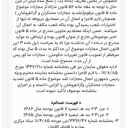
خصوص در بخش تعاریف (ماده یک ) نسخ شده لیکن در عین
حال با توجه به مفاد ماده 52 قانون مارالذکر مجازات موضوع
ماده 5 قانون مرقوم(تشدید مجازات محتکران و گرانفروشان )
همچنان لازم الاجرا و اعمال آن در مصادیق مربوطه نه تنها از
اختیارات شعب رسیدگی بوده بلکه شعب مکلف به اعمال آن
میباشند. ضمن اینکه معتقدیم عناوین مندرج در ماده 5 قانون
اخیر موضوعاتی خارج از عنوان قانون بوده و ارتباطی به موارد
مندرج در مـاده 1 آن نداشتـه چرا که به صراحت ذیل ماده 3 این
قانون اعمال مجازات موضوع آن حداکثر به مدت 5 سال بوده که
صرفنظر از تصویب قانون تعزیرات حکومتی ، مجازات مذکور پس
از آن مدت منسوخ شده است.
اداره حقوقی سازمان نیز طی بخشنامه شماره 1447/210 مورخ
17/8/85 ، با لازم الاجرا دانستن بخشنامه نماینده محترم ویژه
رئیس جمهوری اعمال مجازات اشد موضوع ماده 5 قانون تشدید
مجازات محتکران وگرانفروشان را الزامی دانسته و بر اجرای
بخشنامه موصوف تأکید نموده است.
« فهرست ضمائم»
1- جزء 3-2 بند هـ تبصره 7 قانون بودجه سال 1386
2- جزء‌3-2 بند هـ تبصره 7 قانون بودجه سال 1385
3- بخشنامه شماره 3696/47/س مورخه 11/4/85 ستاد مرکزی
مبارزه با قاچاق کالاوارز