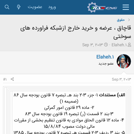
ورود
عضویت
حقوق
قاچاق ، عرضه و خرید خارج ازشبکه فراورده های
سوختی
ش
ت
Sep 3, 2013
Elaheh.1
ر
ا
و
ر
Elaheh.1
ع
ی
عضو جدید
ک
خ
ن
ش
ن
ر
#1
Sep 3, 2013
د
و
ه
ع
م
الف) مستندات
1- جزء 3-2 بند هـ تبصره 7 قانون بودجه سال 86
و
(ضمیمه 1)
ض
2- ماده 29 قانون امور گمرکی
و
3-بند 2 قسمت (ر) تبصره 19 قانون بودجه سال 83
ع
4- ماده 12 قانون الحاق موادی به قانون تنظیم بخشی از مقررات
مالی دولت مصوب 15/8/84
5- بند 3 ردیف 3-2 قسمت هـ تبصره 7 قانون بودجه سال 1385