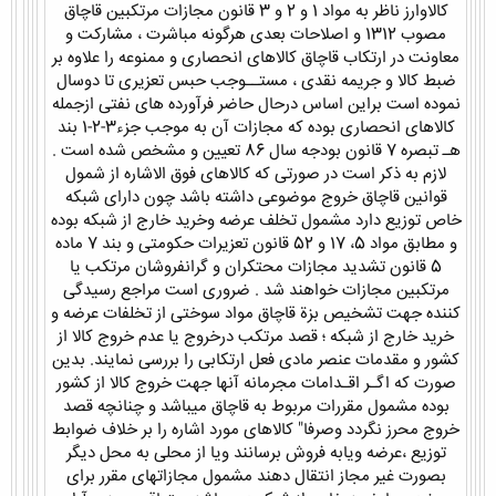
کالاوارز ناظر به مواد 1 و 2 و 3 قانون مجازات مرتکبین قاچاق
مصوب 1312 و اصلاحات بعدی هرگونه مباشرت ، مشارکت و
معاونت در ارتکاب قاچاق کالاهای انحصاری و ممنوعه را علاوه بر
ضبط کالا و جریمه نقدی ، مستــوجب حبس تعزیری تا دوسال
نموده است براین اساس درحال حاضر فرآورده های نفتی ازجمله
کالاهای انحصاری بوده که مجازات آن به موجب جزء3-2-1 بند
هـ تبصره 7 قانون بودجه سال 86 تعیین و مشخص شده است .
لازم به ذکر است در صورتی که کالاهای فوق الاشاره از شمول
قوانین قاچاق خروج موضوعی داشته باشد چون دارای شبکه
خاص توزیع دارد مشمول تخلف عرضه وخرید خارج از شبکه بوده
و مطابق مواد 5، 17 و 52 قانون تعزیرات حکومتی و بند 7 ماده
5 قانون تشدید مجازات محتکران و گرانفروشان مرتکب یا
مرتکبین مجازات خواهند شد . ضروری است مراجع رسیدگی
کننده جهت تشخیص بزة قاچاق مواد سوختی از تخلفات عرضه و
خرید خارج از شبکه ؛ قصد مرتکب درخروج یا عدم خروج کالا از
کشور و مقدمات عنصر مادی فعل ارتکابی را بررسی نمایند. بدین
صورت که اگـر اقـدامات مجرمانه آنها جهت خروج کالا از کشور
بوده مشمول مقررات مربوط به قاچاق میباشد و چنانچه قصد
خروج محرز نگردد وصرفا" کالاهای مورد اشاره را بر خلاف ضوابط
توزیع ،عرضه ویابه فروش برسانند ویا از محلی به محل دیگر
بصورت غیر مجاز انتقال دهند مشمول مجازاتهای مقرر برای