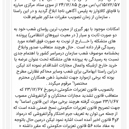
15172/57/پ/س مورخ 24/12/85 از سوی ستاد مرکزی مبارزه
با قاچاق کالاوارز به پلیس آگاهی ناجا ابلاغ گردید و در این راستا
، سازمان از زمان تصویب مقررات مذکور علیرغم قلت
امکانات موجود با بهر گیری از مجرب ترین رؤسای شعب خود به
دو صورت ثابت و سیار ( در معیت نیروهای انتظامی) پرونده
های متشکله را خـــارج از نوبت به صورت فوق العاده مورد
رسیدگی قرار داده است . حال هرچند متعاقب صدور وابلاغ
بخشنامه موصوف شعب سازمان درسراسر کشور با اهتمام جدی
نسبت به رسیدگی به پرونده های متشکله تحت عنوان عرضه یا
خرید خارج ازشبکه واعمال مجازات اشداقدام نموده اند لیکن
دراین راستا ابهاماتی برای شعب وسایر محاکم نظارتی مطرح
بوده که برخی ازموارد جهت تشحیذ ذهن همکاران محترم
مختصرا" مرقوم میگردد .
باتصویب قانون تعزیرات حکومتی درمورخ 23/12/67 که
متعاقب قانون تشدید مجازات محتکران و گرانفروشان مصوب
23/1/67 صورت گرفته هرچند برخی مواد این قانون اساسا" به
جهت تصریح قانون تعزیرات حکومتی نسخ ضمنی شده است که
از جمله می توان به تعریف جرم احتکار وگرانفروشی که درمواد
2و4 قانون اخیر آمده است اشاره نمود لیکن درعین حال باتوجه
به مفاد ماده 56 قانون تعزیرات حکومتی که مقرر داشته «