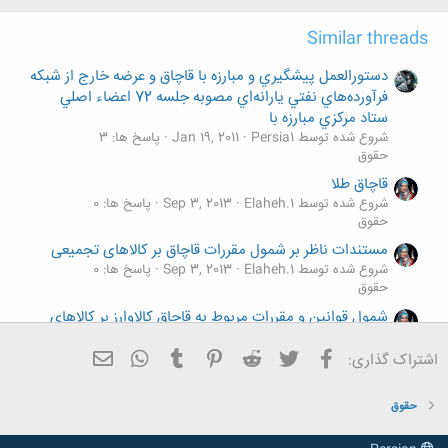
Similar threads
دستورالعمل پيشگيري و مبارزه با قاچاق و عرضه خارج از شبكه
فرآورده‌هاي نفتي يارانه‌اي مصوبه جلسه 72 اعضاء اصلي
ستاد مركزي مبارزه با
شروع شده توسط Persia1
Jan 19, 2011
پاسخ ها: 3
حقوق
قاچاق طلا
شروع شده توسط Elaheh.1
Sep 3, 2013
پاسخ ها: 0
حقوق
مستندات ناظر بر شمول مقررات قاچاق بر کالاهای تجمیعی
شروع شده توسط Elaheh.1
Sep 3, 2013
پاسخ ها: 0
حقوق
شمول قوانین و مقررات مربوط به قاچاق کالاوارز بر کالاهای
مکشوفه
فیسبوک
تویتر
Reddit
Pinterest
Tumblr
ایمیل
WhatsApp
شروع شده توسط Elaheh.1
Sep 3, 2013
پاسخ ها: 0
اشتراک گذاری:
حقوق
قاچاق كالا
حقوق
شروع شده توسط Persia1
Mar 2, 2011
پاسخ ها: 1
حقوق