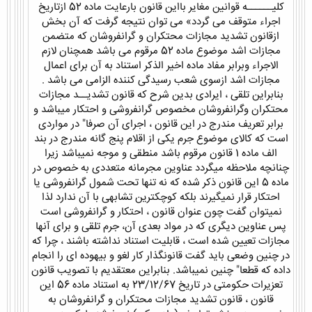
کلیــــــه قوانین مغایر بااین قانون بارعایت ماده 52 ازتاریخ
اجراء‌ متوقف می گردد» می توان نتیجه گرفت که آن بخش
ازقانون تشدید مجازات محتکران و گرانفروشان که متضمن
مجازات اشد موضوع ماده 52 مرقوم می باشد همچنان لازم
الاجراء وبرابر مفاد ماده اخیر الذکر استناد به آن برای اعمال
مجازات اشد ازسوی شعب رسیدگی کننده الزامی می باشد .
بنابراین تلقی ، ایرادی بدین شرح که قانون تشدیــد مجازات
محتکران وگرانفروشان مخصوص گرانفروشی و احتکار میباشد و
برابر تعریف مندرج در این قانون ، اجرای آن صرفا" در مواردی
است که کالای موضوع جرم یکی از اقلام پنج گانه مندرج در بند
الف ماده 1 قانون مرقوم باشد منطقی و موجه نمیباشد زیرا
چنانچه ملاحظه میگردد عناوین مجرمانه متعددی به خصوص در
ماده 5 این قانون ذکر شده که نه تنها تحت شمول گرانفروشی یا
احتکار قرار نمیگیرند بلکه کوچکترین تشابهی با آن ندارد لذا
نمیتوان گفت چون عنوان قانون ، احتکار و گرانفروشی است
پس عناوین دیگری که در مواد بعدی آن، جرم تلقی و برای آنها
مجازات تعیین شده است ، قابلیت استناد نداشته باشند ، چرا که
در چنین وضعی باید گفت قانونگذار کار لغو و بیهوده ای را انجام
داده که قطعا" چنین نمیباشد. بنابراین معتقدیم با تصویب قانون
تعزیرات حکومتی در تاریخ 23/12/67 به استناد ماده 56 این
قانون ، قانون تشدید مجازات محتکران و گرانفروشان به