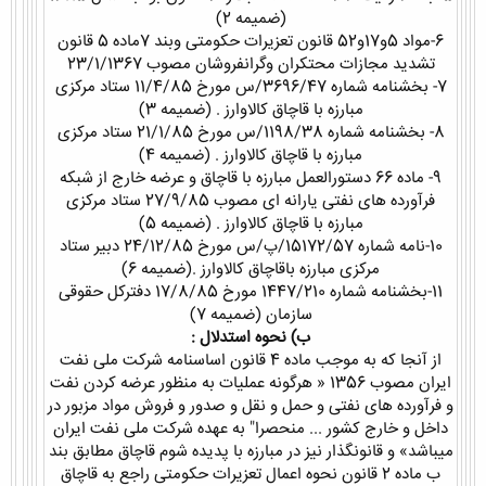
(ضمیمه 2)
6-مواد 5و17و52 قانون تعزیرات حکومتی وبند 7ماده 5 قانون
تشدید مجازات محتکران وگرانفروشان مصوب 23/1/1367
7- بخشنامه شماره 3696/47/س مورخ 11/4/85 ستاد مرکزی
مبارزه با قاچاق کالاوارز . (ضمیمه 3)
8- بخشنامه شماره 1198/38/س مورخ 21/1/85 ستاد مرکزی
مبارزه با قاچاق کالاوارز . (ضمیمه 4)
9- ماده 66 دستورالعمل مبارزه با قاچاق و عرضه خارج از شبکه
فرآورده های نفتی یارانه ای مصوب 27/9/85 ستاد مرکزی
مبارزه با قاچاق کالاوارز . (ضمیمه 5)
10-نامه شماره 15172/57/پ/س مورخ 24/12/85 دبیر ستاد
مرکزی مبارزه باقاچاق کالاوارز .(ضمیمه 6)
11-بخشنامه شماره 1447/210 مورخ 17/8/85 دفترکل حقوقی
سازمان (ضمیمه 7)
ب) نحوه استدلال :
از آنجا که به موجب ماده 4 قانون اساسنامه شرکت ملی نفت
ایران مصوب 1356 « هرگونه عملیات به منظور عرضه کردن نفت
و فرآورده های نفتی و حمل و نقل و صدور و فروش مواد مزبور در
داخل و خارج کشور ... منحصرا" به عهده شرکت ملی نفت ایران
میباشد» و قانونگذار نیز در مبارزه با پدیده شوم قاچاق مطابق بند
ب ماده 2 قانون نحوه اعمال تعزیرات حکومتی راجع به قاچاق