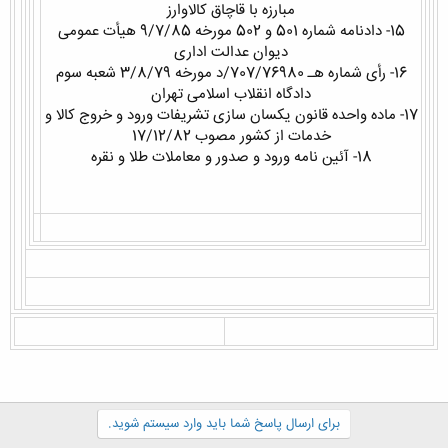
مبارزه با قاچاق کالاوارز
15- دادنامه شماره 501 و 502 مورخه 9/7/85 هیأت عمومی
دیوان عدالت اداری
16- رأی شماره هـ 707/76980/د مورخه 3/8/79 شعبه سوم
دادگاه انقلاب اسلامی تهران
17- ماده واحده قانون یکسان سازی تشریفات ورود و خروج کالا و
خدمات از کشور مصوب 17/12/82
18- آئین نامه ورود و صدور و معاملات طلا و نقره
برای ارسال پاسخ شما باید وارد سیستم شوید.