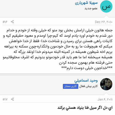
سهیلا شهریاری
س
عضو جدید
#16
Dec 26, 2010
جمله هاتون خیلی ارامش بخش بود منو که خیلی وقته از خودم و خدام
دور شدم به خودم اورد-یادم اومد که کیم-چرا اومدم و معبود حقیقیم کیه و
کاینات راهی هستن برای رسیدن و شناخت خدا- فقط از خدا خواهش
میکنم که هیچوقت ما رو به حال خودمون وانگذاره-چون ممکنه به بیراهه
بریم اخه شیطون همیشه در کمینه-البته میدونم خدا اونقد بزرگه که
همیشه میبخشه اما ما هم باید قدر خودمونو بدونیم که اشرف مخلوقاتیمو
حتی فرشته هام بهمون سجده کردن
***خداجون خیلی دوست دارم***
وحيد اسماعيلي
کاربر بیش فعال
کاربر ممتاز
#17
Jan 6, 2011
اي دل اگر سيل فنا بنياد هستي بركند