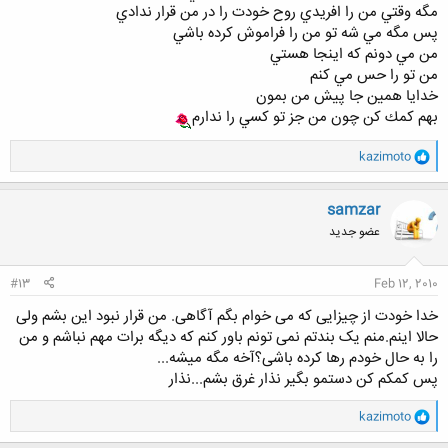
مگه وقتي من را افريدي روح خودت را در من قرار ندادي
پس مگه مي شه تو من را فراموش كرده باشي
من مي دونم كه اينجا هستي
من تو را حس مي كنم
خدايا همين جا پيش من بمون
بهم كمك كن چون من جز تو كسي را ندارم
و
kazimoto
ا
ک
ن
samzar
ش
عضو جدید
ه
ا
:
#13
Feb 12, 2010
خدا خودت از چیزایی که می خوام بگم آگاهی. من قرار نبود این بشم ولی
حالا اینم.منم یک بندتم نمی تونم باور کنم که دیگه برات مهم نباشم و من
را به حال خودم رها کرده باشی؟آخه مگه میشه...
پس کمکم کن دستمو بگیر نذار غرق بشم...نذار
و
kazimoto
ا
ک