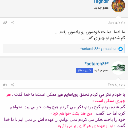
Taghdir
ش
عضو جدید
ه
ا
:
#6
Jan 11, 2010
ما آدما اصالت خودمون رو یادمون رفته....
گم شدیم تو چیزای که......
و
m.ashuri
و
*setareh66*
ا
ک
ن
*setareh66*
ش
عضو جدید
کاربر ممتاز
ه
ا
:
#7
Feb 8, 2010
با خودم فکر مي کردم تحقق روياهايم غير ممکن است،اما خدا گفت
هر
:
چيزي ممکن است
»
گم شده بودم،گيج بودم،فکر مي کردم هيچ وقت جوابي پيدا نخواهم
من هدايتت خواهم کرد
کرد،اما خدا گفت
:
»
خود را باختم،فکر مي کردم نمي توانم،از عهده اش بر نمي ايم ،اما خدا
تو از عهده ي هر کاري بر مي ائي
گفت
:
»