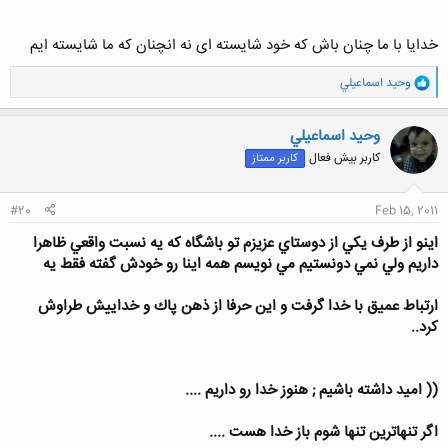
خدایا با ما چنان باش که خود شایسته ای نه انچنان که ما شایسته ایم
و
وحيد اسماعيلي
ا
ک
ن
وحيد اسماعيلي
ش
کاربر بیش فعال
کاربر ممتاز
ه
ا
:
#20
Feb 15, 2011
اينو از طرف يكي از دوستاي عزيزم تو باشگاه كه يه نسبت واقعي ظاهرا
داريم ولي نمي دونستيم مي نويسم همه اينا رو خودش گفته فقط يه
ارتباط عميق با خدا گرفت و اين حرفا از ذهن پاك و خداييش طراوش
كرد..
(( اميد داشته باشيم ; هنوز خدا رو داريم ....
اگر تنهاترين تنها شوم باز خدا هست ....