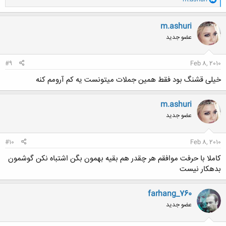
ا
ک
ن
m.ashuri
ش
عضو جدید
ه
ا
:
#9
Feb 8, 2010
خیلی قشنگ بود فقط همین جملات میتونست یه کم آرومم کنه
m.ashuri
عضو جدید
#10
Feb 8, 2010
کاملا با حرفت موافقم هر چقدر هم بقیه بهمون بگن اشتباه نکن گوشمون
بدهکار نیست
farhang_760
عضو جدید