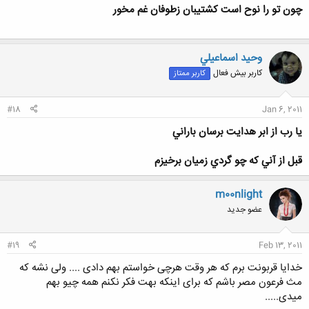
چون تو را نوح است كشتيبان زطوفان غم مخور
وحيد اسماعيلي
کاربر بیش فعال
کاربر ممتاز
#18
Jan 6, 2011
يا رب از ابر هدايت برسان باراني
قبل از آني كه چو گردي زميان برخيزم
m00nlight
عضو جدید
#19
Feb 13, 2011
خدایا قربونت برم که هر وقت هرچی خواستم بهم دادی .... ولی نشه که
مث فرعون مصر باشم که برای اینکه بهت فکر نکنم همه چیو بهم
میدی.....