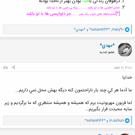
درطوفان
زندگی با
خدا
بودن بهتر از ناخدا بودنه
خدای اطلسی ها با تو باشد
..........پناه بی کسی ها با تو باشد
[*]
جز دلواپسی ها با تو باشد
تمام لحظه های خوب یک عمر
.........
و
mary90
,
*setareh66*
و
*مهدي*
ا
ک
ن
*مهدي*
ش
عضو جدید
ه
ا
:
#5
Jan 11, 2010
خدايا
ما آدما هر كي چند بار ناراحتمون كنه ديگه بهش محل نمي ذاريم...
اما قربون مهربونيت برم كه هميشه و هميشه منتظري كه ما برگرديم و زير
سايه محبتت قرار بگيريم...
و
m.ashuri
و
*setareh66*
ا
ک
ن