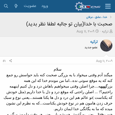
ورود
عضویت
خدا ، عشق ، عرفان
صحبت با خدا(بیان تو جالبه لطفا نظر بدید)
ش
ت
ترکیه
Aug 11, 2009
ر
ا
و
ر
ترکیه
ع
ی
عضو جدید
ک
خ
ن
ش
ن
ر
#1
Aug 11, 2009
د
و
ه
ع
سلام
م
میگند آدم وقتی میخواد با یه بزرگی صحبت کنه باید حواسش رو جمع
و
کنه که یه موقع سوتی نده...اما من موندم خدا که این همه
ض
و
بزرگهههه....چرا اصلن وقتی میخواهیم باهاش درد و دل کنیم اینهمه
ع
راحتیم؟! ... اصلن راحتی که موقع درد و دل با خدا داریم (مثل خودش
که یکتاست )تو عالم هم این درد و دل ها یکتا هستند...یعنی نوع و سبک
حرف زدن هامون هم در نوع خودش یکتاست...که به نظرم این نشون
میده که ما به یگانگی خدا ایمان داریم.
خدا
خوب
....یعنی یه آغوش همیشه باز...یعنی هر وقت دلمون میگیره