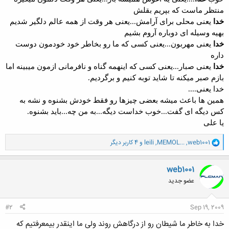
منتظر ماست که بپریم بقلش
خدا
یعنی محلی برای آرامش...یعنی هر وقت از همه عالم دلگیر شدیم
بهیه وسیله ای دوباره آروم بشیم
خدا
یعنی مهربون...یعنی کسی که ما رو بخاطر خود خودمون دوست
داره
خدا
یعنی صبار...یعنی کسی که اینهمه گناه و نافرمانی ازمون میبینه اما
بازم صبر میکنه تا شاید توبه کنیم و برگردیم.
خدا یعنی....
همین ها باعث میشه بعضی چیزها رو فقط خودش بشنوه و نشه به
کس دیگه ای گفت...خوب خداست دیگه...به من چه...باید بشنوه.
یا علی
و
web1001
,
MEMOL...
,
leili
و 4 کاربر دیگر
ا
ک
ن
web1001
ش
عضو جدید
ه
ا
:
#2
Sep 19, 2009
خدا به خاطر ما شیطان رو از درگاهش روند ولی ما اینقدر بیمعرفتیم که