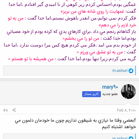
غمگين بودم،احساس کردم زير کوهي از نا اميدي گير افتادم ،اما خدا
غمهايت را روي شانه هاي من بريز
»
گفت
:
من به تو
فکر کردم نمي توانم،من انقدر باهوش نيستم،اما خدا گفت
:
خرد لازم را مي دهم
»
بار گناهانم رنجم مي داد ،براي کارهاي بدي که کرده بودم از خود عصباني
بودم،اما خدا گفت
من تو را مي بخشم
»
:
از خودم بدم مي امد ،فکر مي کردم هيچ کس مرا دوست ندارد ،اما خدا
من به تو عشق مي ورزم
گفت
:
»
من هميشه با تو هستم
گريه مي کردم،زيرا تنها بودم،اما خدا گفت
:
»
و
m.ashuri
ا
ک
ن
mary90
ش
عضو جدید
کاربر ممتاز
ه
ا
:
#8
Feb 8, 2010
fبعضي وقتا ما نيازي به شيطون نداريم چون ما خودمان دلمون مي
خواهد اشتباه كنيم
و
m.ashuri