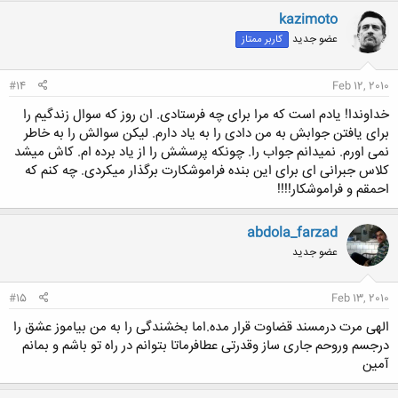
ن
kazimoto
ش
عضو جدید
کاربر ممتاز
ه
ا
:
#14
Feb 12, 2010
خداوندا! یادم است که مرا برای چه فرستادی. ان روز که سوال زندگیم را
برای یافتن جوابش به من دادی را به یاد دارم. لیکن سوالش را به خاطر
نمی اورم. نمیدانم جواب را. چونکه پرسشش را از یاد برده ام. کاش میشد
کلاس جبرانی ای برای این بنده فراموشکارت برگذار میکردی. چه کنم که
احمقم و فراموشکار!!!!
abdola_farzad
عضو جدید
#15
Feb 13, 2010
الهی مرت درمسند قضاوت قرار مده.اما بخشندگی را به من بیاموز عشق را
درجسم وروحم جاری ساز وقدرتی عطافرماتا بتوانم در راه تو باشم و بمانم
آمین