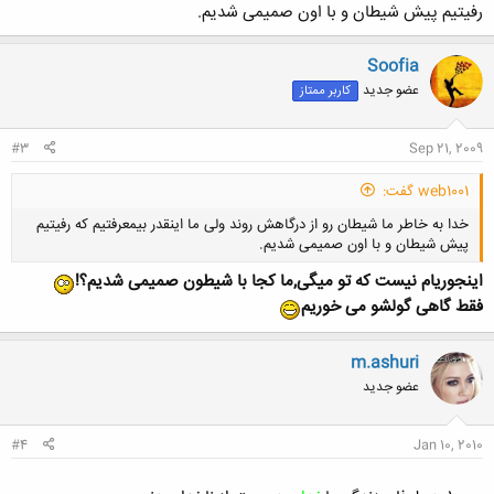
رفیتیم پیش شیطان و با اون صمیمی شدیم.
Soofia
عضو جدید
کاربر ممتاز
#3
Sep 21, 2009
web1001 گفت:
خدا به خاطر ما شیطان رو از درگاهش روند ولی ما اینقدر بیمعرفتیم که رفیتیم
پیش شیطان و با اون صمیمی شدیم.
اینجوریام نیست که تو میگی,ما کجا با شیطون صمیمی شدیم؟!
فقط گاهی گولشو می خوریم
m.ashuri
کلیک کنید تا باز شود...
عضو جدید
#4
Jan 10, 2010