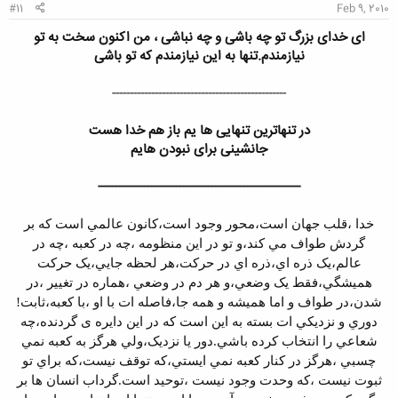
#11
Feb 9, 2010
ای خدای بزرگ تو چه باشی و چه نباشی ، من اکنون سخت به تو
نیازمندم.تنها به این نیازمندم که تو باشی
-------------------------------------------------
در تنهاترین تنهایی ها یم باز هم خدا هست
جانشینی برای نبودن هایم
---------------------------------------------------------
خدا ،قلب جهان است،محور وجود است،کانون عالمي است که بر
گردش طواف مي کند،و تو در اين منظومه ،چه در کعبه ،چه در
عالم،يک ذره اي،ذره اي در حرکت،هر لحظه جايي،يک حرکت
هميشگي،فقط يک وضعي،و هر دم در وضعي ،هماره در تغيير ،در
شدن،در طواف و اما هميشه و همه جا،فاصله ات با او ،با کعبه،ثابت!
دوري و نزديکي ات بسته به اين است که در اين دايره ی گردنده،چه
شعاعي را انتخاب کرده باشي.دور يا نزديک،ولي هرگز به کعبه نمي
چسبي ،هرگز در کنار کعبه نمي ايستي،که توقف نيست،که براي تو
ثبوت نيست ،که وحدت وجود نيست ،توحيد است.گرداب انسان ها بر