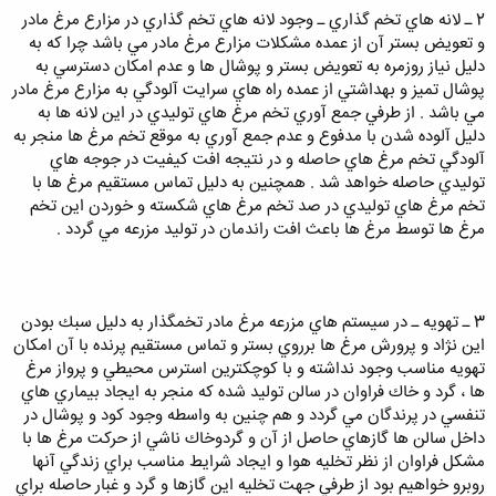
2 ـ لانه هاي تخم گذاري ـ وجود لانه هاي تخم گذاري در مزارع مرغ مادر
و تعويض بستر آن از عمده مشكلات مزارع مرغ مادر مي باشد چرا كه به
دليل نياز روزمره به تعويض بستر و پوشال ها و عدم امكان دسترسي به
پوشال تميز و بهداشتي از عمده راه هاي سرايت آلودگي به مزارع مرغ مادر
مي باشد . از طرفي جمع آوري تخم مرغ هاي توليدي در اين لانه ها به
دليل آلوده شدن با مدفوع و عدم جمع آوري به موقع تخم مرغ ها منجر به
آلودگي تخم مرغ هاي حاصله و در نتيجه افت كيفيت در جوجه هاي
توليدي حاصله خواهد شد . همچنين به دليل تماس مستقيم مرغ ها با
تخم مرغ هاي توليدي در صد تخم مرغ هاي شكسته و خوردن اين تخم
مرغ ها توسط مرغ ها باعث افت راندمان در توليد مزرعه مي گردد .
3 ـ تهويه ـ در سيستم هاي مزرعه مرغ مادر تخمگذار به دليل سبك بودن
اين نژاد و پرورش مرغ ها برروي بستر و تماس مستقيم پرنده با آن امكان
تهويه مناسب وجود نداشته و با كوچكترين استرس محيطي و پرواز مرغ
ها ، گرد و خاك فراوان در سالن توليد شده كه منجر به ايجاد بيماري هاي
تنفسي در پرندگان مي گردد و هم چنين به واسطه وجود كود و پوشال در
داخل سالن ها گازهاي حاصل از آن و گردوخاك ناشي از حركت مرغ ها با
مشكل فراوان از نظر تخليه هوا و ايجاد شرايط مناسب براي زندگي آنها
روبرو خواهيم بود از طرفي جهت تخليه اين گازها و گرد و غبار حاصله براي