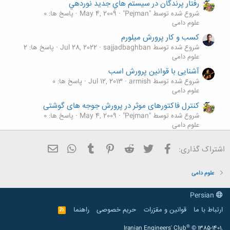
رفتار پرندگان در سيستم هاي جديد نوردهي
شروع شده توسط "Pejman"
May 4, 2009
پاسخ ها: 0
علوم دامی
کسب و کار پرورش میلورم
شروع شده توسط sajjadbaghban
Jul 28, 2022
پاسخ ها: 2
علوم دامی
آشنایی با قوانین پرورش اسب
شروع شده توسط armish
Jul 12, 2013
پاسخ ها: 0
علوم دامی
کنترل فاکتورهای موثر در پرورش جوجه های گوشتی
شروع شده توسط "Pejman"
May 4, 2009
پاسخ ها: 0
علوم دامی
پر از ديدگاه پرورش دهندگان طیور
فیسبوک
تویتر
Reddit
Pinterest
Tumblr
ایمیل
WhatsApp
اشتراک گذاری:
شروع شده توسط "Pejman"
May 4, 2009
پاسخ ها: 0
علوم دامی
علوم دامی
Persian
ارتباط با ما
قوانین و مقرّرات
حریم خصوصی
راهنما
R
S
S
®
Iranian Engineers' Club
© 1385-1401.