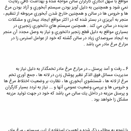
مواقع با سهل انگاري كارگران سالن مواجه شده و بهداشت كافي رعايت
نمي شود و همچنين به دليل آويز بودن سيستم آبخوري و آزاد بودن مرغ
ها و خروس ها در سالن و همچنين خارج شدن آبخوري مربوطه از تنظيم ،
منجر به آبريزي در بستر شده كه در اكثر مواقع ايجاد بيماري و مشكلات
عديده در سالن مي كند . همچنبن سيستم هاي دانخوري زنجيري در
بسياري مواقع به دليل قطع زنجير دانخوري و نياز به وصل مجدد آن منجر
به ايجاد سروصداي زياد در سالن گشته كه خود از عوامل استرس زا در
مزارع مرغ مادر مي باشد .
6 ـ رفت و آمد پرسنل ـ در مزارع مرغ مادر تخمگذار به دليل نياز به
مديريت مسائل فوق الذكر نظير پوشال زدن در لانه ها ، جمع آوري تخم
مرغ از لانه ها ، شستشوي آبخوري ها ، نظارت بر وضعيت اختلاط مرغ ها
و خروس ها و بررسي وضعيت عمومي آنها و ... نياز به تردد بسيار كارگران
و پرسنل مزرعه در داخل يك سالن مي باشد كه خود در جهت توليد مزرعه
مشكل زا خواهد بود .
با توجه به مطالب ذكر شده و اهميت استفاده از اين سيستم ، مرغ مادر