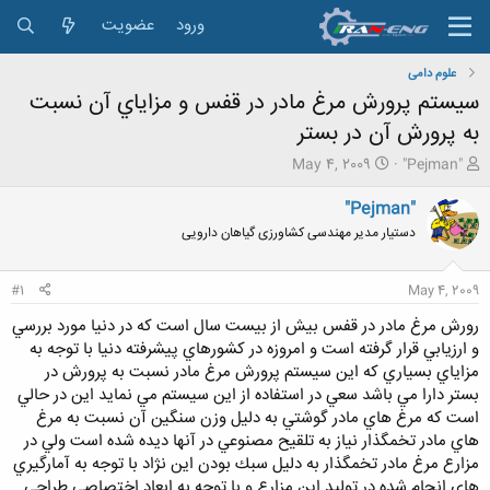
ورود
عضویت
علوم دامی
سيستم پرورش مرغ مادر در قفس و مزاياي آن نسبت
به پرورش آن در بستر
ش
ت
May 4, 2009
"Pejman"
ر
ا
و
ر
"Pejman"
ع
ی
دستیار مدیر مهندسی کشاورزی گیاهان دارویی
ک
خ
ن
ش
ن
ر
#1
May 4, 2009
د
و
ه
ع
رورش مرغ مادر در قفس بيش از بيست سال است كه در دنيا مورد بررسي
م
و ارزيابي قرار گرفته است و امروزه در كشورهاي پيشرفته دنيا با توجه به
و
مزاياي بسياري كه اين سيستم پرورش مرغ مادر نسبت به پرورش در
ض
بستر دارا مي باشد سعي در استفاده از اين سيستم مي نمايد اين در حالي
و
است كه مرغ هاي مادر گوشتي به دليل وزن سنگين آن نسبت به مرغ
ع
هاي مادر تخمگذار نياز به تلقيح مصنوعي در آنها ديده شده است ولي در
مزارع مرغ مادر تخمگذار به دليل سبك بودن اين نژاد با توجه به آمارگيري
هاي انجام شده در توليد اين مزارع و با توجه به ابعاد اختصاصي طراحي