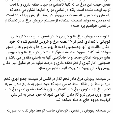
قفس جهت اين مرغ ها نه تنها كاهشي در جهت نطفه داري و يا افت
توليد ايجاد نشده است بلكه در تمامي موارد آمارها نشان مي دهد كه
راندمان واحد مربوطه نسبت به پرورش در بستر افزايش پيدا كرده است
كه در ذيل به موارد اهميت استفاده از سيستم پرورش مرغ مادر تخمگذار
در قفس خواهيم پرداخت :
با توجه به پرورش مرغ ها و خروس ها در قفس سالن به بخش هاي
كوچكي با تعدادي كمتر از 30 قطعه مرغ و خروس تقسيم شده كه خود
امكان نظارت بر آنها وهمچنين اختلاط بهتر مرغ ها و خروس ها را منجر
خواهد شد كه در صورت مشاهده هرگونه مشكلي در مرغ ها و يا خروس
هاي مربوطه امكان حذف و يا جايگزيني آنها به راحتي مقدور مي باشد و
همچنين آمار گيري از نظر نطفه داري و درصد توليد در هر سلول نيز امكان
بررسي را براي بهبود مديريت فارم مقدور مي سازد .
در سيستم پرورش مرغ مادر تخم گذار در قفس از سيستم جمع آوري تخم
مرغ توسط نوار نقاله استفاده مي شود كه خود منجر به خارج شدن سريع
تخم مرغ از دسترس مرغ ها ، كاهش ميزان شكسته شدن تخم مرغ ها و
جمع آوري سريع تر و گاز دادن آنها مي شود كه خود منجر به افزايش
كيفيت جوجه هاي حاصله خواهد شد .
در سيستم پرورش در قفس ، كودهاي حاصله توسط نوار نقاله به صورت