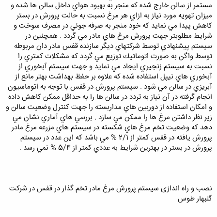
مستمر از سالن خارج شده كه منجر به بهبود هواي داخل سالن ها شده و
ميزان تهويه مورد نياز به ازاي هر مرغ نسبت به حالت پرورش در بستر
كاهش پيدا مي نمايد كه خود منجر به صرفه جوئي در مصرف سوخت و
شرايط مطلوبتر جهت پرورش مرغ هاي مادر مي گردد . همچنين در
سيستم پيشنهادي توسط شركتهاي ديگر سازنده قفس مادر دان مربوطه
توسط واگن به صورت اتوماتيك توزيع مي گردد كه مشكلات كمتري را
نسبت به سيستم زنجيري ايجاد مي نمايد و جهت سيستم آبخوري از
آبخوري هاي نيپل استفاده شده كه علاوه بر حفظ بهداشت بهتر مانع از
آبريزي در سالن مي شود . سيستم پرورش در قفس با توجه به اتوماسيون
انجام گرفته در آن نياز به تردد در سالن ها را به حداقل ممكن كاهش داده
و امكان استفاده از دوربين هاي مداربسته را جهت كنترل وضعيت سالن و
زير نظر داشتن مرغ ها را ممكن مي سازد . بررسي هاي آماري نشان مي
دهد كه وضعيت تخم مرغ هاي شكسته در سيستم هاي مزرعه مرغ مادر
پرورش يافته در قفس كمتر از 2/1 % مي باشد كه اين عدد در سيستم
پرورش در بستر در بهترين شرايط به عددي كمتر از 5/4 % نمي رسد .
نصب و راه اندازی سیستم پرورش مرغ مادر تخم گذار در قفس در شرکت
گلبهار طوس