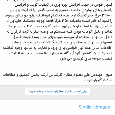
گلبهار طوس در جهت افزايش بهره وري در كيفيت توليد و افزايش
راندمان هاي توليدي حاصله تصميم به نصب قفس با ظرفيت پرورش
33000 مرغ مادر تخمگذار با سيستم تمام اتوماتيك براي دو سالن مربوطه
را نمود که قادر است ماهیانه 350 هزار قطعه جوجه تخمگذار هایلاین با
شرایطی برابر با استانداردهای اروپا و امریکا و به صورت 4 منفی عرضه
نماید و دلیل اتومات بودن کلیه سیستم ها و عدم نیاز به تردد کارگران به
داخل سالنها و استفاده از سیستم دوربینهای مدار بسته جهت کنترل
قفسها و سالنها و سیستمهای مونیتورینگ ثبت دما و رطوبت و سایر
اطلاعات سالن عملا نیاز خواسی برای ورود و نظارت به سالنها وجود نداشته
که خود باعث کاهش آلودگی گله به بیماری ها شده و منجر به افزایش
کیفیت جوجه های تولبدی می شود .
منبع : مهندس علی مظلوم عطار - کارشناس ارشد بخش تحقیق و مطالعات
شرکت گلبهار طوس
برای ارسال پاسخ شما باید وارد سیستم شوید.
Similar threads