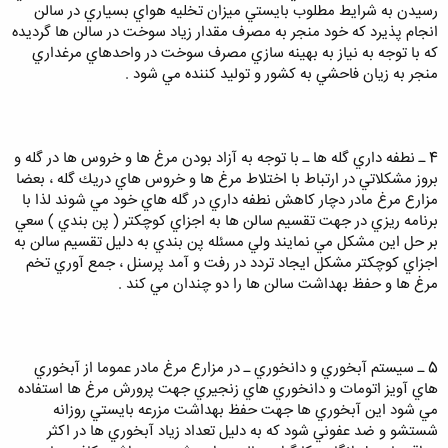
رسيدن به شرايط مطلوب بايستي ميزان تخليه هواي بسياري در سالن
انجام پذيرد كه خود منجر به مصرف مقدار زياد سوخت در سالن ها گرديده
كه با توجه به نياز به بهينه سازي مصرف سوخت در واحدهاي مرغداري
منجر به زيان فاحشي به كشور و توليد كننده مي شود .
4 ـ نطفه داري گله ها ـ با توجه به آزاد بودن مرغ ها و خروس ها در گله و
بروز مشكلاتي در ارتباط با اختلاط مرغ ها و خروس هاي دريك گله ، بعضا
مزارع مرغ مادر دچار كاهش نطفه داري در گله هاي خود مي شوند لذا با
برنامه ريزي در جهت تقسيم سالن ها به اجزاي كوچكتر ( پن بندي ) سعي
بر حل اين مشكل مي نمايند ولي مسئله پن بندي به دليل تقسيم سالن به
اجزاي كوچكتر مشكل ايجاد تردد در رفت و آمد پرسنل ، جمع آوري تخم
مرغ ها و حفظ بهداشت سالن ها را دو چندان مي كند .
5 ـ سيستم آبخوري و دانخوري ـ در مزارع مرغ مادر عموما از آبخوري
هاي آويز اتومات و دانخوري هاي زنجيري جهت پرورش مرغ ها استفاده
مي شود اين آبخوري ها جهت حفظ بهداشت مزرعه بايستي روزانه
شستشو و ضد عفوني شود كه به دليل تعداد زياد آبخوري ها در اكثر