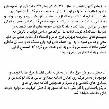
مرغ مادر گلبهار طوس از سال 1371 در كيلومتر 35 جاده قوچان شهرستان
مشهد فعاليت خود را در ارتباط با توليد جوجه تخم گذار آغاز نمود اين
واحد از ابتداي احداث و راه اندازي به منظور افزايش بهره وري در توليد و
دستيابي به كيفيت مطلوب در توليد جوجه تخم گذار تمامي سعي و تلاش
خود را در اين راستا انجام داد تا بتواند جوجه هاي از نظر كيفيت در
شرايط استاندارد توليد نمايد لذا در تمامي مراحل توليد با نگرش به
سيستم هاي مديريت پرورش مرغ مادر و استفاده از منابع علمي روز دنيا
سعي و تلاش نمود تا به اين هدف نائل آيد ولي مشكلات و مسائل داخلي
كشور مانع از دسترسي كامل به اين هدف مي گردد كه قسمتي از اين
مسائل به اختصار بيان مي شود :
1 ـ بستر ـ پرورش مرغ مادر در بستر به دليل ارتباط مرغ ها با كودهاي
موجود در بستر مرغداري امكان اشاعه بيماري هايي مانند كوكسديوز و
بيماري هاي تنفسي و پاسترلز و همچنين اشاعه بيماري هاي
مايكوپلاسمايي را افزايش داده كه منجر به كاهش كيفيت در توليد جوجه
هاي حاصله خواهد شد .