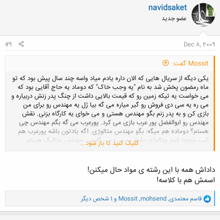
ن
navidsaket
ش
عضو جدید
ه
ا
:
#9
Dec 8, 2009
Mossit گفت:
یکی دیگه از سریال هایی که الان داره یادم میاد واسه چند سال پیش بود که تو
ماه رمضون پخش شد به نام "یه وجب خاک" که دوماد یه حاج آقایی بود که
می خواست یه تیکه زمین رو که قیمت بالایی داشت از چنگ پدر زنش دربیاره و
می ره یه سی دی فروش رو گیر میاره می گه بیا رُل یه مهندس رو برای من
بازی کن و به پدر زنم بگو مهندس هستی و می خوای یه کارگاه بزنی. نقش
مهندس رو ابوالفضل پور عرب بازی می کرد. پورعرب می گه بگم مهندس چی
هستم؟ دوماده هم میگه: بگو مهندس متالوژی. اگه یادتون باشه پورعرب هم
شب موعود اسم متالوژی یادش می ره می گه من مهندس متالیک هستم.
کلیک کنید تا باز شود...
این که الان یادمه بخاطره اینه که یکی از آشنایان تا مدت ها من رو می دید
می گفت: چطوری متالیک؟!!!
داداش همه با این رشته ی مواد حال میکنن!
اسمش هم با کلاسه!
و
قاسم معتمدی
,
mohsend
,
Mossit
و 1 شخص دیگر
ا
ک