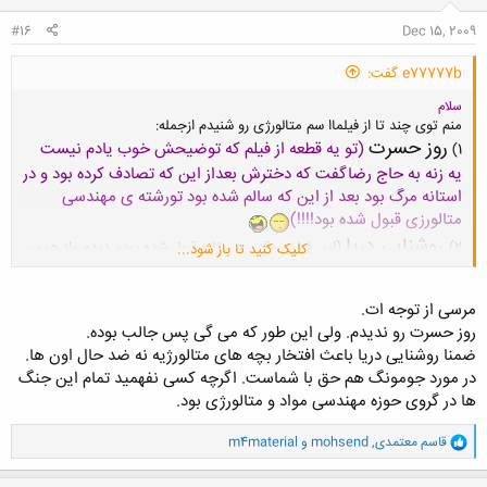
:
#16
Dec 15, 2009
e77777b گفت:
سلام
منم توی چند تا از فیلماا سم متالورژی رو شنیدم ازجمله:
روز حسرت
(تو یه قطعه از فیلم که توضیحش خوب یادم نیست
1)
یه زنه به حاج رضاگفت که دخترش بعداز این که تصادف کرده بود و در
استانه مرگ بود بعد از این که سالم شده بود تورشته ی مهندسی
متالورزی قبول شده بود!!!!)
روشنایی دریا
2)
(این فیلمم وقتی من تازه قبول شده بودم دیدم واز همون
کلیک کنید تا باز شود...
اول ضد حال اساسی شدم)
جومونگ
مهندس موپالمو
3) اخریشم سریال پرطرفدار
بود که با کمک
مرسی از توجه ات.
خواهرسوسانو
توانست به هدف والای خودش برسه ناگفته نماند که از زحمات
روز حسرت رو ندیدم. ولی این طور که می گی پس جالب بوده.
تقدیر شود که در این راه باکمک های مالیو... خود این رشته را پررنگ تر
ضمنا روشنایی دریا باعث افتخار بچه های متالورژیه نه ضد حال اون ها.
کردندو........
در مورد جومونگ هم حق با شماست. اگرچه کسی نفهمید تمام این جنگ
ها در گروی حوزه مهندسی مواد و متالورژی بود.
و
قاسم معتمدی
,
mohsend
و
m4material
ا
ک