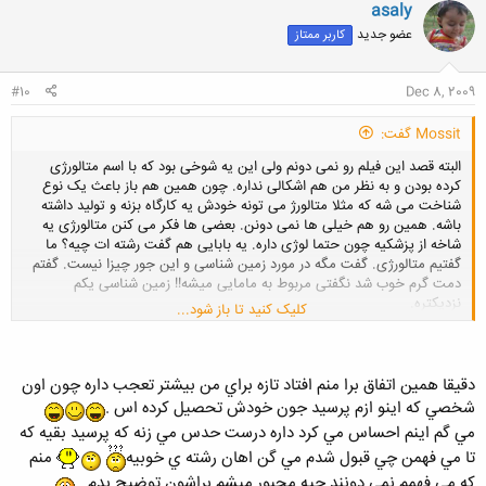
ن
asaly
ش
عضو جدید
کاربر ممتاز
ه
ا
:
#10
Dec 8, 2009
Mossit گفت:
البته قصد این فیلم رو نمی دونم ولی این یه شوخی بود که با اسم متالورژی
کرده بودن و به نظر من هم اشکالی نداره. چون همین هم باز باعث یک نوع
شناخت می شه که مثلا متالورژ می تونه خودش یه کارگاه بزنه و تولید داشته
باشه. همین رو هم خیلی ها نمی دونن. بعضی ها فکر می کنن متالورژی یه
شاخه از پزشکیه چون حتما لوژی داره. یه بابایی هم گفت رشته ات چیه؟ ما
گفتیم متالورژی. گفت مگه در مورد زمین شناسی و این جور چیزا نیست. گفتم
دمت گرم خوب شد نگفتی مربوط به مامایی میشه!! زمین شناسی یکم
نزدیکتره.
کلیک کنید تا باز شود...
دقيقا همين اتفاق برا منم افتاد تازه براي من بيشتر تعجب داره چون اون
شخصي كه اينو ازم پرسيد جون خودش تحصيل كرده اس .
مي گم اينم احساس مي كرد داره درست حدس مي زنه كه پرسيد بقيه كه
تا مي فهمن چي قبول شدم مي گن اهان رشته ي خوبيه
منم
كه مي فهمم نمي دونند چيه مجبور ميشم براشون توضيح بدم .