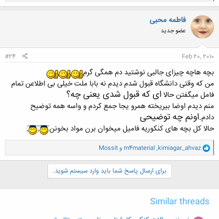
ا
ک
ن
فاطمه محبی
ش
عضو جدید
ه
ا
:
#24
Feb 20, 2010
بچه هاچه چیزای جالبی نوشتید دم همگی گرم
من که وقتی دانشگاه قبول شدم دیدم نه بابا ملت خیلی بی اطلاعن تمام
ای که قبول شدی یعنی چه؟
فامل میگفتن حالا
منم دیدم اوضا بیریخته همرو یجا جمع کردم و واسه همه توضیح
.اونم چه توضیحی
دادم
حالا کل بچه های کنکوریه فامیل میخوان برن مواد بخونن
و
kimiagar_ahvaz
,
m4material
و
Mossit
ا
ک
ن
برای ارسال پاسخ شما باید وارد سیستم شوید.
ش
ه
ا
Similar threads
: