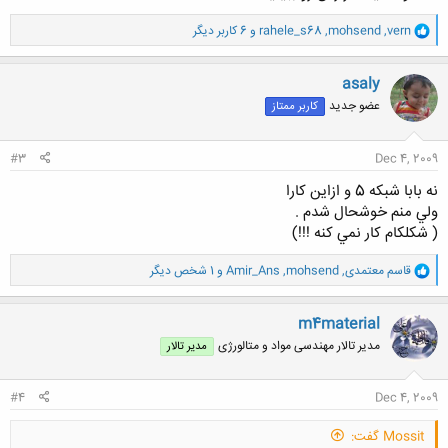
و
vern
,
mohsend
,
rahele_s68
و 6 کاربر دیگر
ا
ک
ن
asaly
ش
عضو جدید
کاربر ممتاز
ه
ا
:
#3
Dec 4, 2009
نه بابا شبكه 5 و ازاين كارا
ولي منم خوشحال شدم .
( شكلكام كار نمي كنه !!!)
و
قاسم معتمدی
,
mohsend
,
Amir_Ans
و 1 شخص دیگر
ا
ک
ن
m4material
ش
مدیر تالار مهندسی مواد و متالورژی
مدیر تالار
ه
ا
:
#4
Dec 4, 2009
Mossit گفت: