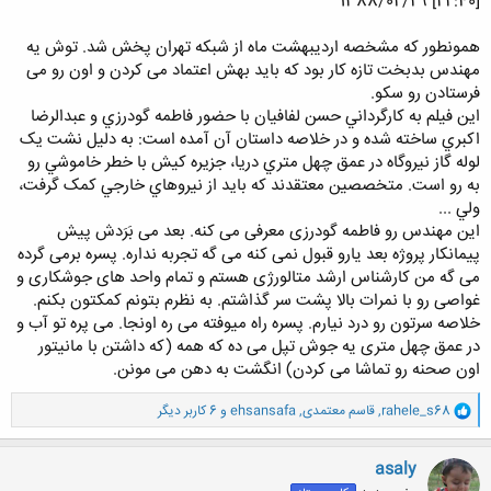
1388/02/29 [22:40]
همونطور که مشخصه اردیبهشت ماه از شبکه تهران پخش شد. توش یه
مهندس بدبخت تازه کار بود که باید بهش اعتماد می کردن و اون رو می
فرستادن رو سکو.
اين فيلم به کارگرداني حسن لفافيان با حضور فاطمه گودرزي و عبدالرضا
اکبري ساخته شده و در خلاصه داستان آن آمده است: به دليل نشت يک
لوله گاز نيروگاه در عمق چهل متري دريا، جزيره کيش با خطر خاموشي رو
به رو است. متخصصين معتقدند که بايد از نيروهاي خارجي کمک گرفت،
ولي ...
این مهندس رو فاطمه گودرزی معرفی می کنه. بعد می بَرَدش پیش
پیمانکار پروژه بعد یارو قبول نمی کنه می گه تجربه نداره. پسره برمی گرده
می گه من کارشناس ارشد متالورژی هستم و تمام واحد های جوشکاری و
غواصی رو با نمرات بالا پشت سر گذاشتم. به نظرم بتونم کمکتون بکنم.
خلاصه سرتون رو درد نیارم. پسره راه میوفته می ره اونجا. می پره تو آب و
در عمق چهل متری یه جوش تپل می ده که همه (که داشتن با مانیتور
اون صحنه رو تماشا می کردن) انگشت به دهن می مونن.
و
rahele_s68
,
قاسم معتمدی
,
ehsansafa
و 6 کاربر دیگر
ا
ک
ن
asaly
ش