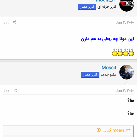
moein_13
ش
کاربر حرفه ای
کاربر ممتاز
ه
ا
:
#19
Jan 2, 2010
این دوتا چه ربطی به هم دارن
Mossit
عضو جدید
کاربر ممتاز
#20
Jan 2, 2010
ها؟
ها؟
moein_13 گفت: