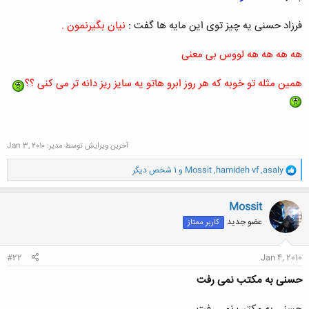
فرزاد حسنی یه چیز توی این مایه ها گفت :
نیان بگیرنمون .
هه هه هه هه لووس بی معنی
همین مثله تو خوبه که هر روز ابرو هاتو یه سایز ریز دانه تر می کنی ؟؟
آخرین ویرایش توسط مدیر:
Jan 3, 2010
و
asaly
,
hamideh vf
,
Mossit
و 1 شخص دیگر
ا
ک
ن
Mossit
ش
عضو جدید
کاربر ممتاز
ه
ا
:
#22
Jan 4, 2010
حسنی به مکتب نمی رفت