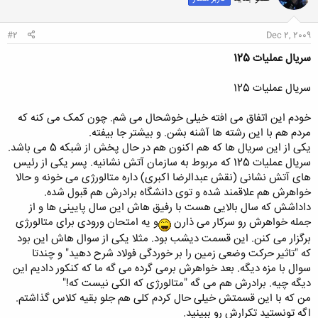
ا
:
#2
Dec 2, 2009
سریال عملیات 125
سریال عملیات 125
خودم این اتفاق می افته خیلی خوشحال می شم. چون کمک می کنه که
مردم هم با این رشته ها آشنه بشن. و بیشتر جا بیفته.
یکی از این سریال ها که هم اکنون هم در حال پخش از شبکه 5 می باشد.
سریال عملیات 125 که مربوط به سازمان آتش نشانیه. پسر یکی از رئیس
های آتش نشانی (نقش عبدالرضا اکبری) داره متالورژی می خونه و حالا
خواهرش هم علاقمند شده و توی دانشگاه برادرش هم قبول شده.
داداشش که سال بالایی هست با رفیق هاش این سال پایینی ها و از
جمله خواهرش رو سرکار می ذارن
و یه امتحان ورودی برای متالورژی
برگزار می کنن. این قسمت دیشب بود. مثلا یکی از سوال هاش این بود
که "تاثیر حرکت وضعی زمین را بر خوردگی فولاد شرح دهید" و چندتا
سوال با مزه دیگه. بعد خواهرش برمی گرده می گه ما که کنکور دادیم این
دیگه چیه. برادرش هم می گه "متالورژی که الکی نیست که!"
من که با این قسمتش خیلی حال کردم کلی هم جلو بقیه کلاس گذاشتم.
اگه تونستید تکرارش رو ببینید.