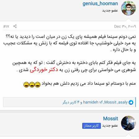
ن
genius_hooman
ش
عضو جدید
ه
ا
:
#17
Dec 30, 2009
نمی دونم سینما فیلم همیشه پای یک زن در میان است را دیدید یا نه؟؟
یه مرد خیلی خوشتیپ جا افتاده توی فیلمه که با زنش یه مشکلات عجیب
و با حال داره .
یه جای فیلم فکر کنم بابای دختره به دخترش گفت : تو که یه همچین
دکتر خوردگی
شوهری می خواستی برای چی رفتی زن یه
شدی .
منم با دوستام تو سینما داد می زدیم دلش هم بخواد
و
asaly
,
Mossit
,
hamideh vf
و 4 کاربر دیگر
ا
ک
ن
Mossit
ش
عضو جدید
کاربر ممتاز
ه
ا
: