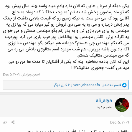
یکی دیگه از سریال هایی که الان داره یادم میاد واسه چند سال پیش بود
که تو ماه رمضون پخش شد به نام "یه وجب خاک" که دوماد یه حاج
آقایی بود که می خواست یه تیکه زمین رو که قیمت بالایی داشت از چنگ
پدر زنش دربیاره و می ره یه سی دی فروش رو گیر میاره می گه بیا رُل یه
مهندس رو برای من بازی کن و به پدر زنم بگو مهندس هستی و می خوای
یه کارگاه بزنی. نقش مهندس رو ابوالفضل پور عرب بازی می کرد. پورعرب
می گه بگم مهندس چی هستم؟ دوماده هم میگه: بگو مهندس متالوژی.
اگه یادتون باشه پورعرب هم شب موعود اسم متالوژی یادش می ره می
گه من مهندس متالیک هستم.
این که الان یادمه بخاطره اینه که یکی از آشنایان تا مدت ها من رو می
دید می گفت: چطوری متالیک؟!!!
آخرین ویرایش:
Dec 5, 2009
و
قاسم معتمدی
,
ehsansafa
,
vern
و 6 کاربر دیگر
ا
ک
ن
ali_arya
ش
عضو جدید
ه
ا
:
#6
Dec 5, 2009