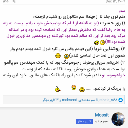
#15
Dec 13, 2009
سلام
منم توی چند تا از فیلماا سم متالورژی رو شنیدم ازجمله:
روز حسرت
1)
(تو یه قطعه از فیلم که توضیحش خوب یادم نیست یه زنه
به حاج رضاگفت که دخترش بعداز این که تصادف کرده بود و در استانه
مرگ بود بعد از این که سالم شده بود تورشته ی مهندسی متالورزی قبول
شده بود!!!!)
روشنایی دریا
2)
(این فیلمم وقتی من تازه قبول شده بودم دیدم واز
همون اول ضد حال اساسی شدم)
جومونگ
مهندس موپالمو
3) اخریشم سریال پرطرفدار
بود که با کمک
توانست به هدف والای خودش برسه ناگفته نماند که از زحمات
خواهرسوسانو
تقدیر شود که در این راه باکمک های مالیو... خود این رشته
را پررنگ تر کردندو........
و
rahele_s68
,
قاسم معتمدی
,
mohsend
و 3 کاربر دیگر
ا
ک
ن
Mossit
ش
عضو جدید
کاربر ممتاز
ه
ا