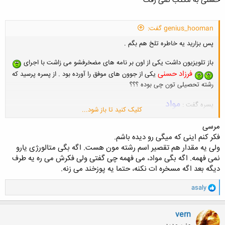
حسنی به مکتب نمی رفت
genius_hooman گفت:
پس بزارید یه خاطره تلخ هم بگم .
باز تلویزیون داشت یکی از اون بر نامه های مضخرفشو می زاشت با اجرای
فرزاد حسنی
یکی از جوون های موفق را آورده بود . از پسره پرسید که
رشته تحصیلی تون چی بوده ؟؟؟
مواد
پسره گفت :
کلیک کنید تا باز شود...
نیان بگیرنمون .
فرزاد حسنی یه چیز توی این مایه ها گفت :
مرسی
فکر کنم اینی که میگی رو دیده باشم.
هه هه هه هه لووس بی معنی
ولی یه مقدار هم تقصیر اسم رشته مون هست. اگه بگی متالورژی یارو
نمی فهمه. اگه بگی مواد، می فهمه چی گفتی ولی فکرش می ره یه طرف
همین مثله تو خوبه که هر روز ابرو هاتو یه سایز ریز دانه تر می کنی ؟؟
دیگه بعد اگه مسخره ات نکنه، حتما یه پوزخند می زنه.
و
asaly
ا
ک
ن
vern
ش