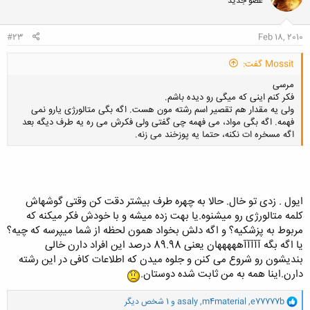
عضو جدید
ه
ا
:
#23
Feb 18, 2010
Mossit گفت:
مرسی
فکر کنم اینی که میگی رو دیده باشم.
ولی یه مقدار هم تقصیر اسم رشته مون هست. اگه بگی متالورژی یارو نمی
فهمه. اگه بگی مواد، می فهمه چی گفتی ولی فکرش می ره یه طرف دیگه بعد
اگه مسخره ات نکنه، حتما یه پوزخند می زنه.
کلیک کنید تا باز شود...
ایول . زدی تو خال. حالا به چهره طرف بیشتر دقت کن وقتی گوشهاش
کلمه متالورژی رو میشنوه.یا بهت زده میشه و با خودش فکر میکنه که
مربوط به پزشکیه؟ و اگه دلش بخواد همون لحظه از شما میپرسه که چیه؟
یا اگه بگه آآآآآهههههان یعنی 89.98 درصد این افراد دارن خالی
بندیشون رو شروع می کنن و جلوه میدن که اطلاعات کافی در این رشته
دارن.اینا همه به من ثابت شده دوستان.
و
e77777b
,
m4material
,
asaly
و 1 شخص دیگر