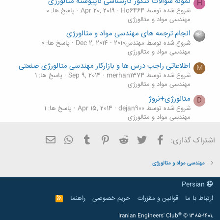
نمونه سوالات کنکور کارشناسی ناپیوسته متالورژی
H
شروع شده توسط Ho6464
Apr 20, 2019
پاسخ ها: 0
مهندسی مواد و متالورژی
انجام ترجمه های مهندسی مواد و متالورژی
شروع شده توسط مهندس2010
Dec 2, 2014
پاسخ ها: 0
مهندسی مواد و متالورژی
اطلاعاتی راجب درس ها و بازارکار مهندسی متالورژی صنعتی
M
شروع شده توسط merhan1374
Sep 9, 2014
پاسخ ها: 1
مهندسی مواد و متالورژی
متالورژی+نروژ
D
شروع شده توسط dejan900
Apr 15, 2014
پاسخ ها: 1
مهندسی مواد و متالورژی
بچه های متالورژی
فیسبوک
تویتر
Reddit
Pinterest
Tumblr
ایمیل
WhatsApp
اشتراک گذاری:
شروع شده توسط yield
Jan 11, 2014
پاسخ ها: 0
مهندسی مواد و متالورژی
مهندسی مواد و متالورژی
Persian
ارتباط با ما
قوانین و مقرّرات
حریم خصوصی
راهنما
R
S
S
®
Iranian Engineers' Club
© 1385-1401.