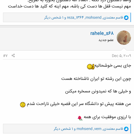
واقعا دستتون درد نکنه . انشاء الله دستتون بخوره به ضریح.
مهم نیست قفل ها دست کی باشه، مهم اینه که کلید ها دست خداست
و
قاسم معتمدی
,
mohsend
,
reza_1364
و 1 شخص دیگر
ا
ک
ن
rahele_s68
ش
عضو جدید
ه
ا
:
#7
Dec 5, 2009
جای بسی خوشحالیه
چون این رشته تو ایران ناشناخته هست
و خیلی ها که نمیدونن مسخره میکنن
من هفته پیش تو دانشگاه سر این قضیه خیلی ناراحت شدم
با ارزوی موفقیت برای همه
و
قاسم معتمدی
,
vern
,
mohsend
و 1 شخص دیگر
ا