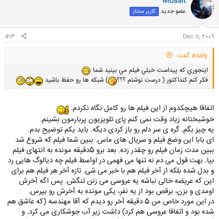
Mossit
ش
کارشناس ارشد متالورژی هستم و تمام واحد های جوشکاری و غواصی رو با
عضو جدید
کاربر ممتاز
ه
نمرات بالا پشت سر گذاشتم. به نظرم بتونم کمکتون بکنم. خلاصه سرتون رو درد
ا
نیارم. پسره راه میوفته می ره اونجا. می پره تو آب و در عمق چهل متری یه
:
جوش تپل می ده که همه (که داشتن با مانیتور اون صحنه رو تماشا می کردن)
#13
Dec 11, 2009
انگشت به دهن می مونن.
asaly گفت:
اينجوري كه پيداست خيلي فيلم مي بينيد شما
فكر كنم كنداكتور ( درست نوشتم ؟؟؟
) شبكه ها رو حفظ باشيد
اتفاقا هیچکدوم از این فیلم ها رو کامل نگاه نکردم.
خوشبختانه زیاد وقت نمی کنم پای تلویزیون پربارمون بشینم.
یه چیز بگم. گره ی سر دلم رو باز کردی دیگه. باید یکم توضیح بدم.
ای بابا این وضع فیلم و سریال های ماس. ببین شما فیلم که شروع شد
ببین مدت زمان فیلم رو چقدر زده. بعد برو 5دقیقه مونده به انتهای فیلم
بیا. بهت قول می دم نه تنها می فهمی در اواسط فیلم چه دیالوگ هایی رد
و بدل شده بلکه از آخر فیلم هم با خبر می شی. تازه آخر هر فیلم هم برای
این که عریضه خالی نباشه یه عروسی می زنن تنگش. پس اگه آخرش
اومدی و بزن، برقص بود از یه نفر، یکی مونده به آخرش رو بپرس.
در این مورد خاص من 5 دقیقه آخر رو دیدم که آقا مهندسه (که عاشق هم
شده بود و اتفاقا عروسی هم کرد) داشت زیر آب جوشکاری می کرد. و