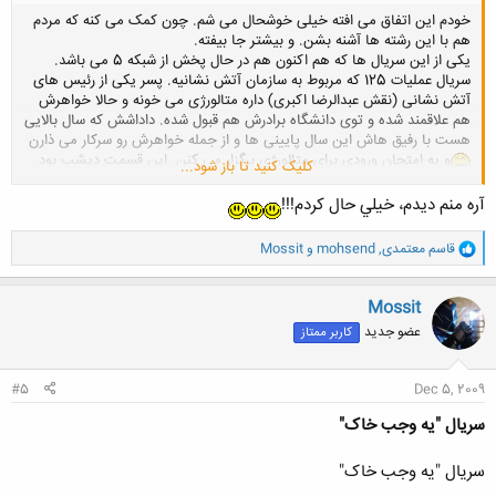
خودم این اتفاق می افته خیلی خوشحال می شم. چون کمک می کنه که مردم
هم با این رشته ها آشنه بشن. و بیشتر جا بیفته.
یکی از این سریال ها که هم اکنون هم در حال پخش از شبکه 5 می باشد.
سریال عملیات 125 که مربوط به سازمان آتش نشانیه. پسر یکی از رئیس های
آتش نشانی (نقش عبدالرضا اکبری) داره متالورژی می خونه و حالا خواهرش
هم علاقمند شده و توی دانشگاه برادرش هم قبول شده. داداشش که سال بالایی
هست با رفیق هاش این سال پایینی ها و از جمله خواهرش رو سرکار می ذارن
و یه امتحان ورودی برای متالورژی برگزار می کنن. این قسمت دیشب بود.
کلیک کنید تا باز شود...
مثلا یکی از سوال هاش این بود که "تاثیر حرکت وضعی زمین را بر خوردگی
فولاد شرح دهید" و چندتا سوال با مزه دیگه. بعد خواهرش برمی گرده می گه
آره منم ديدم، خيلي حال كردم!!!
ما که کنکور دادیم این دیگه چیه. برادرش هم می گه "متالورژی که الکی نیست
که!"
و
قاسم معتمدی
,
mohsend
و
Mossit
من که با این قسمتش خیلی حال کردم کلی هم جلو بقیه کلاس گذاشتم. اگه
ا
ک
تونستید تکرارش رو ببینید.
ن
Mossit
ش
عضو جدید
کاربر ممتاز
ه
ا
:
#5
Dec 5, 2009
سریال "یه وجب خاک"
سریال "یه وجب خاک"