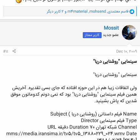
و
قاسم معتمدی
,
mohsend
,
m4material
و 2 کاربر دیگر
ا
ک
ن
Mossit
ش
عضو جدید
کاربر ممتاز
ه
ا
:
#11
Dec 10, 2009
سینمایی "روشنایی دریا"
سینمایی "روشنایی دریا"
ولی اتفاقات زیبا هم در این حوزه افتاده که جای بسی تقدیره. آخریش
همین فیلم سینمایی "روشنایی دریا" بود که نمی دونم کدوماتون موفق
شدین که پاش بشینید.
Name فیلم داستانی (روشنایی دریا ) Subject
Type فیلم سینمایی Director
Channel شبکه تهران Duration 70 دقیقه URL
mms://media.iransima.ir/tv5/tv5_13880229_024.wmv Date