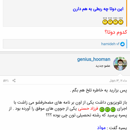
این دوتا چه ربطی به هم دارن
کدوم دوتا؟
و
hamideh vf
ا
ک
ن
genius_hooman
ش
عضو جدید
ه
ا
:
#21
Jan 3, 2010
پس بزارید یه خاطره تلخ هم بگم .
باز تلویزیون داشت یکی از اون بر نامه های مضخرفشو می زاشت با
اجرای
فرزاد حسنی
یکی از جوون های موفق را آورده بود . از
پسره پرسید که رشته تحصیلی تون چی بوده ؟؟؟
مواد
پسره گفت :