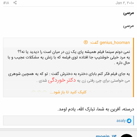
#18
Jan 2, 2010
مرسی
مرسی
genius_hooman گفت:
نمی دونم سینما فیلم همیشه پای یک زن در میان است را دیدید یا نه؟؟
یه مرد خیلی خوشتیپ جا افتاده توی فیلمه که با زنش یه مشکلات عجیب و با
حال داره .
یه جای فیلم فکر کنم بابای دختره به دخترش گفت : تو که یه همچین شوهری
دکتر خوردگی
می خواستی برای چی رفتی زن یه
شدی .
کلیک کنید تا باز شود...
منم با دوستام تو سینما داد می زدیم دلش هم بخواد
درسته، آفرین به شما، تبارک الله، یادم اومد.
و
asaly
ا
ک
ن