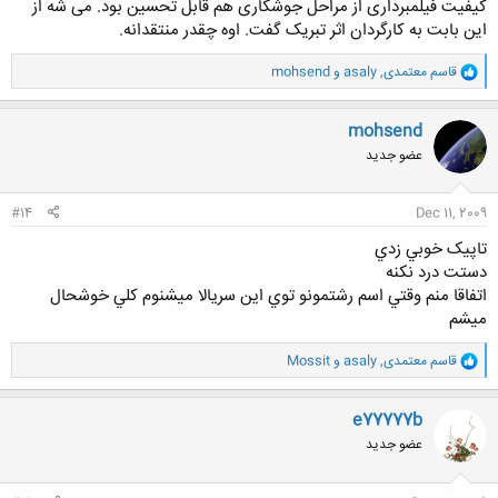
کیفیت فیلمبرداری از مراحل جوشکاری هم قابل تحسین بود. می شه از
این بابت به کارگردان اثر تبریک گفت. اوه چقدر منتقدانه.
و
قاسم معتمدی
,
asaly
و
mohsend
ا
ک
ن
mohsend
ش
عضو جدید
ه
ا
:
#14
Dec 11, 2009
تاپيک خوبي زدي
دستت درد نکنه
اتفاقا منم وقتي اسم رشتمونو توي اين سريالا ميشنوم کلي خوشحال
ميشم
و
قاسم معتمدی
,
asaly
و
Mossit
ا
ک
ن
e77777b
ش
عضو جدید
ه
ا
: