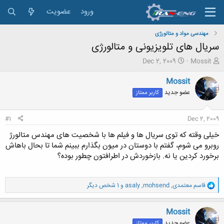
ورود
عضویت
مهندسی مواد و متالورژی
سریال های تلویزیونی و متالورژی
ش
ت
Dec 2, 2009
Mossit
ر
ا
و
ر
Mossit
ع
ی
عضو جدید
کاربر ممتاز
ک
خ
ن
ش
ن
ر
#1
Dec 2, 2009
د
و
ه
ع
خیلی وقته که توی سریال ها و فیلم ها با شخصیت های مهندس متالورژ
م
روبرو می شوم، گفتم با دوستان در میون بگذارم ببینم شما تا بحال باهاش
و
برخورد کردین یا نه. بازخوردش در اطرافتون چطور بوده؟
ض
و
ع
و
قاسم معتمدی
,
mohsend
,
asaly
و 1 شخص دیگر
ا
ک
ن
Mossit
ش
عضو جدید
کاربر ممتاز
ه