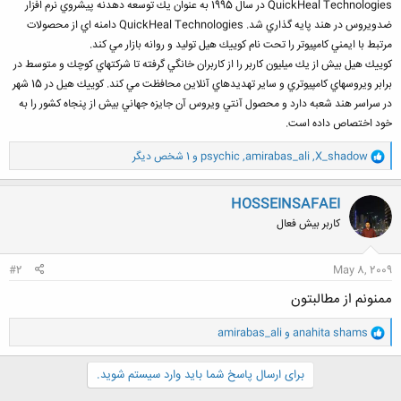
QuickHeal Technologies در سال 1995 به عنوان يك توسعه دهدنه پيشروي نرم افزار
ضدويروس در هند پايه گذاري شد. QuickHeal Technologies دامنه اي از محصولات
مرتبط با ايمني كامپيوتر را تحت نام كوييك هيل توليد و روانه بازار مي كند.
كوييك هيل بيش از يك ميليون كاربر را از كاربران خانگي گرفته تا شركتهاي كوچك و متوسط در
برابر ويروسهاي كامپيوتري و ساير تهديدهاي آنلاين محافظت مي كند. كوييك هيل در 15 شهر
در سراسر هند شعبه دارد و محصول آنتي ويروس آن جايزه جهاني بيش از پنجاه كشور را به
خود اختصاص داده است.
و
X_shadow
,
amirabas_ali
,
psychic
و 1 شخص دیگر
ا
ک
ن
HOSSEINSAFAEI
ش
کاربر بیش فعال
ه
ا
:
#2
May 8, 2009
ممنونم از مطالبتون
و
anahita shams
و
amirabas_ali
ا
ک
ن
برای ارسال پاسخ شما باید وارد سیستم شوید.
ش