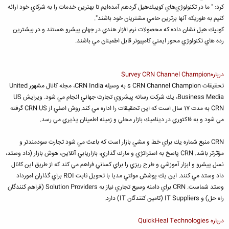
كرد: " ما در تكنولوژي‌هاي كوييك‌هيل گردهم آمده‌ايم تا بهترين خدمات را به شركاي خود ارائه
كنيم به طوريكه آنها برترين حامي مشتريان خود باشند".
كوييك هيل نشان داده كه محصولات نرم افزار هندي در جهان پيشرو هستند و در بيشترين
رده هاي تكنولوژي محور ايمني كامپيوتر قابل اطمينان مي باشند.
دربارهSurvey CRN Channel Champion
تحقيقات s CRN Channel Champion به وسيله CRN India، مجله كانال مشهور United
Business Media، يك شركت رسانه پيشروي تجارت جهاني انجام مي شود. ويرايش US
CRN به مدت 17 سال است كه اين تحقيقات را اداره مي كند.روش اصلي از CRN US گرفته
مي شود و به فاكتوري در ديناميك بازار محلي و زمينه اطمينان پذيري مي رسد.
CRN منبع شماره يك براي خط و مشي بازار است كه باعث مي شود تجارت سودمندتر و
مؤثرتر باشد. CRN پاسخ به استراتژي و مارك گذاري، بازاريابي آنلاين، هوش بازار (داد وستد،
نسل پيشرو و ابزار آموزشي و طرح ريزي را براي كساني فراهم مي كند كه از طريق اين كانال
داد وستد مي كنند. اين يك پوشش مولتي مديا با تحويل ثابت ROI براي گذاران امورداد
وستد شماست. CRN براي دامنه وسيع تجاري نياز به Solution Providers (فراهم كنندگان
راه حل) و IT Suppliers (تامين كنندگان IT) دارد.
درباره QuickHeal Technologies