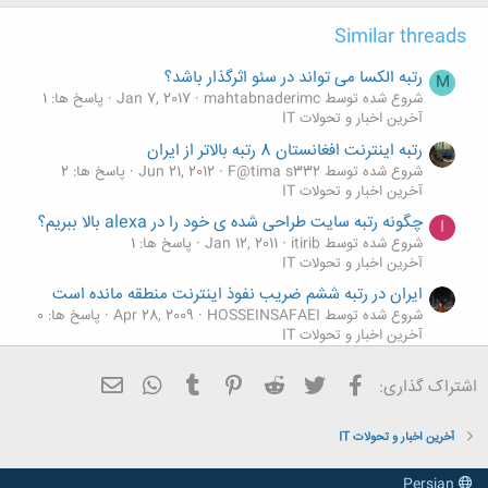
ه
ا
Similar threads
:
رتبه الکسا می تواند در سئو اثرگذار باشد؟
M
شروع شده توسط mahtabnaderimc
Jan 7, 2017
پاسخ ها: 1
آخرین اخبار و تحولات IT
رتبه اينترنت افغانستان 8 رتبه بالاتر از ايران
شروع شده توسط F@tima s332
Jun 21, 2012
پاسخ ها: 2
آخرین اخبار و تحولات IT
چگونه رتبه سايت طراحی شده ی خود را در alexa بالا ببريم؟
I
شروع شده توسط itirib
Jan 12, 2011
پاسخ ها: 1
آخرین اخبار و تحولات IT
ایران در رتبه ششم ضریب نفوذ اینترنت منطقه مانده است
شروع شده توسط HOSSEINSAFAEI
Apr 28, 2009
پاسخ ها: 0
آخرین اخبار و تحولات IT
افزایش رتبه سایت در گوگل
فیسبوک
تویتر
Reddit
Pinterest
Tumblr
ایمیل
WhatsApp
اشتراک گذاری:
شروع شده توسط Pari-2719
Mar 12, 2009
پاسخ ها: 0
آخرین اخبار و تحولات IT
آخرین اخبار و تحولات IT
Persian