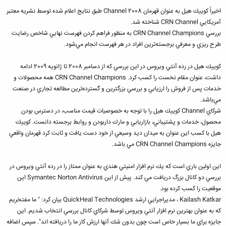
اخيراً كوييك هيل به عنوان قهرمان Channel 2008 طبق نتايج اعلام شده توسط نشريه معتبر
آمريكايي CRN Channel شناخته شد.
بررسي CRN Channel Champions به منظور فراهم كردن فهرست نهايي شاخص رضايت
طرح ريزي و معرفي برجسته‌ترين افراد در هر فهرست انجام مي‌شود.
كوييك هيل در رده آنتي ويروس در اين بررسي كه از دسامبر 2008 تا ژانويه 2009 ادامه
داشت، عنوان مقام نخست را كسب كرد. CRN Channel Champions همه محصولات و
خدمات پس از فروش را ارزيابي و بررسي بزرگترين و گسترده‌ترين مطالعه تجاري در صنعت
مي‌باشد.
شركاي Channel كوييك هيل را با توجه به خصوصيات قيمت مناسب، در دسترس بودن
محصول، خدمات و پشتيباني، بازاريابي و مارك داربودن و روابط برجسته دانست. كوييك
هيل با كسب اين عنوان به ميدان ديد وسيعي از خود دست يافت و ثابت كرد قهرمان واقعي
جايزه CRN Channel Champions مي باشد.
اين اولين باري است كه يك نرم افزار امنيتي هندي به عنوان ممتاز را در رده آنتي ويروس در
بررسي دو كانال بزرگ دريافت مي كند. پيش از اين Symantec Norton Antivirus اين
موقعيت را كسب كرده بود.
Kailash Katkar ، مديراجرايي ارشد QuickHeal Technologies بيان كرد: " ما مفتخريم
كه به عنوان بهترين نرم افزار آنتي ويروس توسط شركاي كانال بررسي انتخاب شديم. اين
جايزه براي ما بسيار خاص است چون بدون شك آنها ارزش كار ما را دريافته اند". سپس اضافه