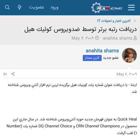
ورود
عضویت
آخرین اخبار و تحولات IT
دريافت رتبه برتر توسط ضدويروس كوئيك هيل
ش
ت
May 6, 2009
anahita shams
ر
ا
و
ر
anahita shams
ع
ی
عضو جدید
کاربر ممتاز
ک
خ
ن
ش
ن
ر
#1
May 6, 2009
د
و
ه
ع
ايتنا - با دريافت عنوان شماره يك، كوييك هيل برگزيده ترين نرم افزار آنتي ويروس شناخته
م
شد.
و
ض
و
ع
Quick Heal به عنوان قهرمان جديد حوزه آنتي‌ويروس شناخته شد. در سال جاري اين
محصول در CRN Channel Champions و DQ Channel Choice شماره يك (Number
1) لقب گرفت.