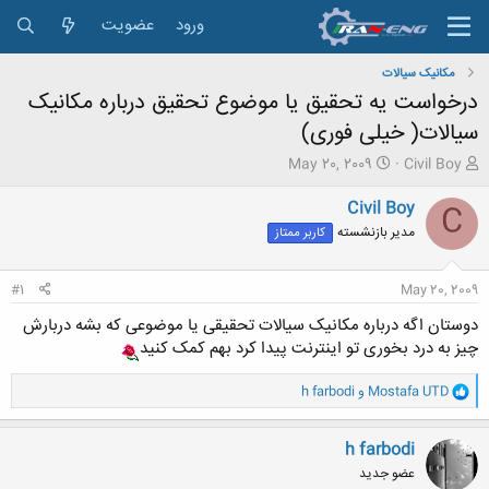
ورود
عضویت
مکانیک سیالات
درخواست یه تحقیق یا موضوع تحقیق درباره مکانیک
سیالات( خیلی فوری)
ش
ت
May 20, 2009
Civil Boy
ر
ا
و
ر
Civil Boy
C
ع
ی
مدیر بازنشسته
کاربر ممتاز
ک
خ
ن
ش
ن
ر
#1
May 20, 2009
د
و
ه
ع
دوستان اگه درباره مکانیک سیالات تحقیقی یا موضوعی که بشه دربارش
م
چیز به درد بخوری تو اینترنت پیدا کرد بهم کمک کنید
و
ض
و
Mostafa UTD
و
h farbodi
و
ا
ع
ک
ن
h farbodi
ش
عضو جدید
ه