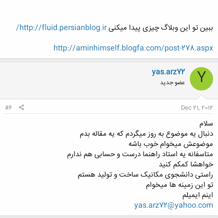
ببین تو این وبلاگ چیزی پیدا میکنی
http://fluid.persianblog.ir/
http://aminhimself.blogfa.com/post-278.aspx
yas.arz72
Y
عضو جدید
#6
Dec 21, 2012
سلام
دنبال یه موضوع به روز میگردم که یه مقاله بدم
موضوعش میخوام خوب باشه
متاسفانه یه استاد راهنما درست و حسابی هم ندارم
خواهشا کمکم کنید
راستی دانشجوی مکانیک ساخت و تولید هستم
تو این زمینه ها میخوام
اینم ایمیلم
yas.arz72@yahoo.com