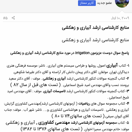
عضو جدید
کاربر ممتاز
ه
ا
:
#5
Jul 10, 2009
منابع کارشناسی ارشد آبیاری و زهکشی
منابع کارشناسی ارشد آبیاری و زهکشی
پاسخ سوال دوست عزیزمون irrigation در مورد منابع کارشناسی ارشد آبیاری و زهکشی
آبیاری
1-
کتاب
اصول, روشها و طراحی سیستم های آبیاری . ناشر: موسسه فرهنگی هنری
دیباگران تهران. مولفان: آقای دکتر پیمان دانش کار آراسته و آقای دکتر علیرضا شکوهی.
2-
کتاب گنجینه سوالات کنکور کارشناسی ارشد
آبیاری و زهکشی
. مولف : آقای دکتر سعید
( تست های قبل از سال 82 )
برومند نسب وآقای مهندس امید شیخ اسماعیلی .
3-
کتاب گنجینه سوالات کنکور کارشناسی ارشد
تاسیسات آبیاری
. مولف : آقای مهندس امید
شیخ اسماعیلی .
4-
کتاب مجموعه سوال های
ریاضیات
( آزمونهای کارشناسی ارشد)مهندسی کشاورزی گرایش:
آبیاری و زهکشی . تاسیسات آبیاری و هواشناسی کشاورزی و... . ناشر: شهر آب . مولف: جناب
( تست های سالهای74 تا 80 )
آقای کیوان سیفی.
مهندسی کشاورزی ,
آبیاری و زهکشی
5- کتاب
مجموعه آزمونهای کارشناسی ارشد
.
( تست های سالهای 1376 تا 1382)
مولف: خانم مهندس سمیرا اخوان.