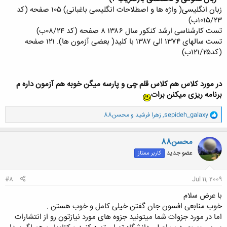
زبان انگلیسی( واژه ها و اصطلاحات انگلیسی باغبانی) ۱۰۵ صفحه (کد
۱۰۱۵/۲۳ب)
تست کارشناسی ارشد کنکور سال ۱۳۸۶ ۸ صفحه (کد ۰۸/۲۴ب)
تست سالهای ۱۳۷۴ الی ۱۳۸۷ با کلید( بعضی آزمون ها). ۱۲۱ صفحه
(کد۱۲۱/۲۵ب)
در مورد کلاس هم کلاس قلم چی و پارسه میگن خوبه هم آزمون داره م
برنامه ریزی میکنن برات
و
sepideh_galaxy
,
زهرا فرشید
و
محسن88
ا
ک
ن
محسن88
ش
عضو جدید
کاربر ممتاز
ه
ا
:
#8
Jul 11, 2009
با عرض سلام
خوب منابعی افسون جان گفتن خیلی کامل و خوب هستن .
اما در مورد جزوات شما میتونید جزوه های مورد نیازتون رو از انتشارات