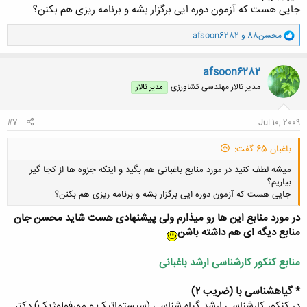
جایی هست که آزمون دوره ایی برگزار بشه و برنامه ریزی هم بکنن؟
و
محسن88
و
afsoon6282
ا
ک
ن
afsoon6282
ش
مدیر تالار مهندسی كشاورزی
مدیر تالار
ه
ا
:
#7
Jul 10, 2009
باغبان 65 گفت:
میشه لطف کنید در مورد منابع باغبانی هم بگید و اینکه جزوه ها از کجا گیر
بیاریم؟
جایی هست که آزمون دوره ایی برگزار بشه و برنامه ریزی هم بکنن؟
در مورد منابع این ها رو میذارم ولی پیشنهادی هست شاید محسن جان
منابع دیگه ای هم داشته باشن
کلیک کنید تا باز شود...
منابع کنکور کارشناسی ارشد باغبانی
* گیاهشناسی با (ضریب ۲)
در کنکور کارشناسی ارشد گیاه شناسی (سیستماتیک و مورفولوژیک) دکتر