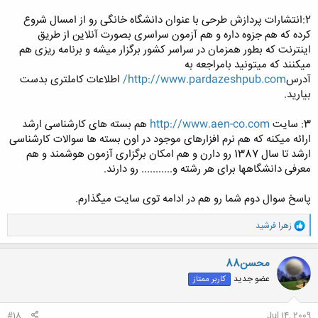
2:انتشارات پردازش طرحی با عنوان دانشگاه خانگی رو از امسال شروع
کرده که هم جزوه داره و هم آزمون سراسری بصورت آنلاین از طریق
اینترنت که بطور همزمان در سراسر کشور برگزار میشه و برنامه ریزی هم
میکنند که میتونید بامراجعه به
آدرس
http://www.pardazeshpub.com/
اطلاعات کاملتری بدست
بیارید.
3: سایت
http://www.aen-co.com
هم بسته های کارشناسی ارشد
ارائه میکنه که هم نرم افزارهای موجود در اون بسته ها سوالات کارشناسی
ارشد تا سال 1387 رو دارن و هم امکان برگزاری آزمون هوشمند و هم
معرفی دانشگاهها برای هر رشته و........... رو دارند.
پاسخ سوال دوم شما رو هم در ادامه توی سایت میگذارم.
و
زهرا فرشید
ا
ک
ن
محسن88
ش
عضو جدید
کاربر ممتاز
ه
ا
:
#18
Jul 14, 2009