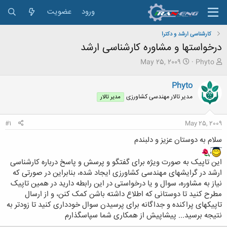
ورود
عضویت
کارشناسی ارشد و دکترا
درخواستها و مشاوره کارشناسی ارشد
ش
ت
May 25, 2009
Phyto
ر
ا
و
ر
Phyto
ع
ی
مدیر تالار مهندسی كشاورزی
مدیر تالار
ک
خ
ن
ش
ن
ر
#1
May 25, 2009
د
و
ه
ع
سلام به دوستان عزیز و دلبندم
م
و
این تاپیک به صورت ویژه برای گفتگو و پرسش و پاسخ درباره کارشناسی
ض
و
ارشد در گرایشهای مهندسی کشاورزی ایجاد شده، بنابراین در صورتی که
ع
نیاز به مشاوره، سوال و یا درخواستی در این رابطه دارید در همین تاپیک
مطرح کنید تا دوستانی که اطلاع داشته باشن کمک کنن، و از ارسال
تاپیکهای پراکنده و جداگانه برای پرسیدن سوال خودداری کنید تا زودتر به
نتیجه برسید... پیشاپیش از همکاری شما سپاسگذارم