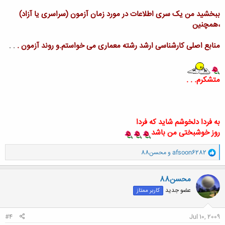
ببخشید من یک سری اطلاعات در مورد زمان آزمون (سراسری یا آزاد)
،همچنین
منابع اصلی کارشناسی ارشد رشته معماری می خواستم.و روند آزمون .
. .
متشکرم. . .
به فردا دلخوشم شاید که فردا
روز خوشبختی من باشد
و
afsoon6282
و
محسن88
ا
ک
ن
محسن88
ش
عضو جدید
کاربر ممتاز
ه
ا
:
#4
Jul 10, 2009