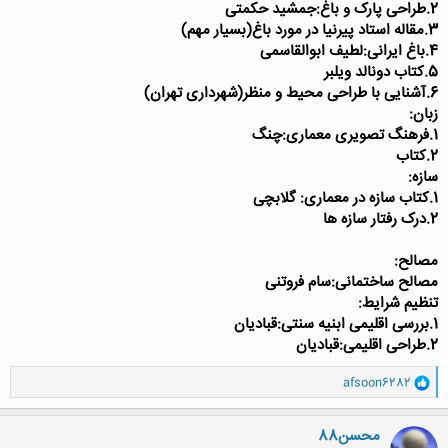
2.طراحی پارک و باغ:جمشید حکمتی
3.مقاله استاد پیرنیا در مورد باغ(بسیار مهم)
4.باغ ایرانی:لطیف ابوالقاسمی
5.کتاب دونالد ویلبر
6.آشنایی با طراحی محیط و منظر(شهرداری تهران)
زبان:
1.فرهنگ تصویری معماری:چنگ
2.کتاب
سازه:
1.کتاب سازه در معماری: گلابچی
2.درک رفتار سازه ها
مصالح:
مصالح ساختمانی:سام فروتنی
تنظیم شرایط:
1.بررسی اقلیمی ابنیه سنتی:قبادیان
2.طراحی اقلیمی:قبادیان
و
afsoon6282
ا
ک
ن
محسن88
ش