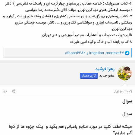
6- کتاب هیدرولیک ( خلاصه مطالب , پرسشهای چهار گزینه ای و پاسخنامه تشریحی ). ناشر:
: موسسه فرهنگی هنری دیباگران تهران. مولف: آقای دکتر محمد رضا مهراسبی.
7- کتاب پرسشهای چهارگزینه ای زبان تخصصی کشاورزی 1 (شامل رشته های زراعت , آبیاری و
زهکشی , تاسیسات آبیاری و هواشناسی کشاورزی و ... . ناشر:
موسسه فرهنگی هنری
دیباگران تهران.
تالیف: واحد تحقیقات و انتشارات مجتمع آموزشی و فنی تهران
8-کتاب رابطه آب و خاک و گیاه امین علیزاده
و
morteza67
,
irrigation
و
afsoon6282
ا
ک
ن
زهرا فرشید
ش
عضو جدید
کاربر ممتاز
ه
ا
:
#6
Jul 10, 2009
سوال
سوال
میشه لطف کنید در مورد منابع باغبانی هم بگید و اینکه جزوه ها از کجا
گیر بیاریم؟