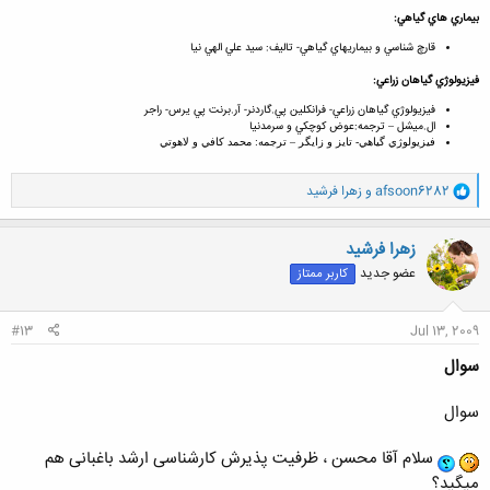
بيماري هاي گياهي:
قارچ شناسي و بيماريهاي گياهي- تاليف: سيد علي الهي نيا
فيزيولوژي گياهان زراعي:
فيزيولوژي گياهان زراعي- فرانکلين پي.گاردنر- آر.برنت پي يرس- راجر
ال.ميشل – ترجمه:عوض کوچکي و سرمدنيا
فيزيولوژي گياهي- تايز و زايگر – ترجمه: محمد کافي و لاهوتي
و
afsoon6282
و
زهرا فرشید
ا
ک
ن
زهرا فرشید
ش
عضو جدید
کاربر ممتاز
ه
ا
:
#13
Jul 13, 2009
سوال
سوال
سلام آقا محسن ، ظرفیت پذیرش کارشناسی ارشد باغبانی هم
میگید؟