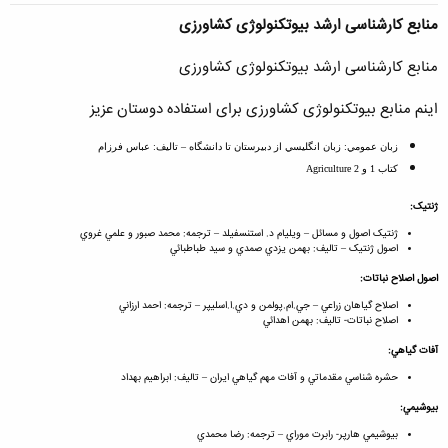
منابع کارشناسی ارشد بیوتکنولوژی کشاورزی
منابع کارشناسی ارشد بیوتکنولوژی کشاورزی
اینم منابع بیوتکنولوژی کشاورزی برای استفاده دوستان عزیز
زبان عمومي: زبان انگليسي از دبيرستان تا دانشگاه – تاليف: عباس فرزام
كتاب 1 و 2 Agriculture
ژنتيک:
ژنتيک اصول و مسائل – ويليام د. استنسفيلد – ترجمه: محمد صبور و علمي غروي
اصول ژنتيک – تاليف: بهمن يزدي صمدي و سيد طباطبائي
اصول اصلاح نباتات:
اصلاح گياهان زراعي – جي.ام.پولمن و دي.ا.اسليپر – ترجمه: احمد ارزاني
اصلاح نباتات- تاليف: بهمن اهدائي
آفات گياهي:
حشره شناسي مقدماتي و آفات مهم گياهي ايران – تاليف: ابراهيم بهداد
بيوشيمي:
بيوشيمي هارپر- رابرت موراي – ترجمه: رضا محمدي