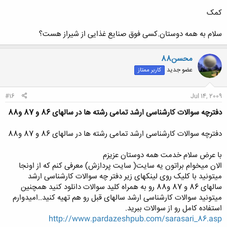
کمک
سلام به همه دوستان.کسی فوق صنایع غذایی از شیراز هست؟
محسن88
عضو جدید
کاربر ممتاز
#16
Jul 14, 2009
دفترچه سوالات کارشناسی ارشد تمامی رشته ها در سالهای 86 و 87 و88
دفترچه سوالات کارشناسی ارشد تمامی رشته ها در سالهای 86 و 87 و88
با عرض سلام خدمت همه دوستان عزیزم
الان میخوام براتون یه سایت( سایت پردازش) معرفی کنم که از اونجا
میتونید با کلیک روی لینکهای زیر دفتر چه سوالات کارشناسی ارشد
سالهای 86 و 87 و88 رو به همراه کلید سوالات دانلود کنید همچنین
میتونید سوالات کارشناسی ارشد سالهای قبل رو هم تهیه کنید..امیدوارم
استفاده کامل رو از سوالات ببرید.
http://www.pardazeshpub.com/sarasari_86.asp