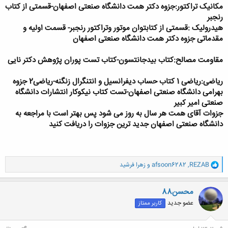
مکانیک تراکتور:جزوه دکتر همت دانشگاه صنعتی اصفهان-قسمتی از کتاب
رنجبر
هیدرولیک :قسمتی از کتابتوان موتور وتراکتور رنجبر- قسمت اولیه و
مقدماتی جزوه دکتر همت دانشگاه صنعتی اصفهان
مقاومت مصالح:کتاب بیدجانتسون-کتاب تست پوران پژوهش دکتر نایی
ریاضی:ریاضی 1 کتاب حساب دیفرانسیل و انتنگرال زنگنه-ریاضی2 جزوه
بهرامی دانشگاه صنعتی اصفهان-تست کتاب نیکوکار انتشارات دانشگاه
صنعتی امیر کبیر
جزوات آقای همت هر سال به روز می شود پس بهتر است با مراجعه به
دانشگاه صنعتی اصفهان جدید ترین جزوات را دریافت کنید
و
REZAB
,
afsoon6282
و
زهرا فرشید
ا
ک
ن
محسن88
ش
عضو جدید
کاربر ممتاز
ه
ا
: