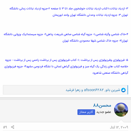
۳- ازدیاد نباتات:۱-کتاب ازدیاد نباتات خوشخوی جلد ۱تا ۳ تا صفحه ۲-جزوه ازدیاد نباتات زمانی دانشگاه
تهران ۳- جزوه ازدیاد نباتات وحدتی دانشگاه تهران واحد ابوریحان
۴-خاک شناسی وگیاه شناسی:۱- جزوه گیاه شناسی صانعی شریعت پناهی۲- جزوه سیستماتیک وزوایی دانشگاه
تهران۳- جزوه خاک شناسی شهلا محمودی دانشگاه تهران
۵- فیزیولوژی وفیزیولوژی پس از برداشت :۱- کتاب فیزیولوژی پس از برداشت راحمی پس از برداشت - جزوه
خلاصه کتاب های زندگی یک گیاه سبز و فیزیولوژی گیاهی لسانی دا نشگاه فردوسی مشهد۴- جزوه فیزیولوژی
گیاهی دانشگاه صنعتی شاهرود
و
شیرین بانو
,
afsoon6282
و
زهرا فرشید
ا
ک
ن
محسن88
ش
عضو جدید
کاربر ممتاز
ه
ا
:
#9
Jul 12, 2009