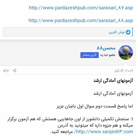
http://www.pardazeshpub.com/sarasari_87.asp
http://www.pardazeshpub.com/sarasari_88.asp
و
نوش آفرین
ا
ک
ن
محسن88
ش
عضو جدید
کاربر ممتاز
ه
ا
:
#17
Jul 14, 2009
آزمونهای آمادگی ارشد
آزمونهای آمادگی ارشد
اما پاسخ قسمت دوم سوال اول باغبان عزیز
1: سنجش تکمیلی دانشورز از اون جاهاییی هستش که هم آزمون برگزار
میکنه و هم جزوه داره که میتونید به آدرس
http://www.sanjesh3.com/
مراجعه کنید.