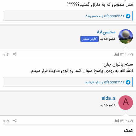
مثل همونی که به مارال گفتید؟؟؟؟؟؟
و
afsoon6282
و
محسن88
ا
ک
ن
محسن88
ش
عضو جدید
کاربر ممتاز
ه
ا
:
#14
Jul 13, 2009
سلام باغبان جان
انشاالله به زودی پاسخ سوال شما رو توی سایت قرار میدم.
و
afsoon6282
و
زهرا فرشید
ا
ک
ن
aida_s
A
ش
عضو جدید
ه
ا
:
#15
Jul 13, 2009
کمک