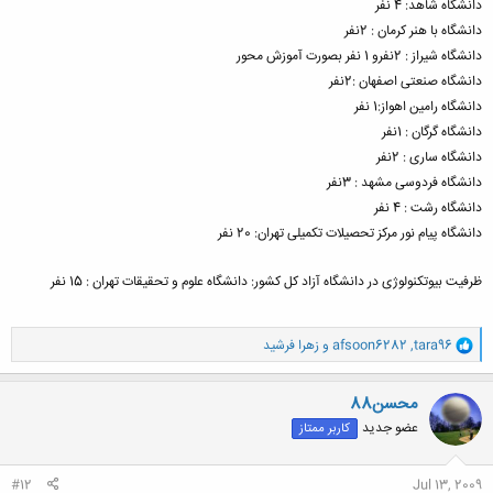
دانشگاه شاهد: 4 نفر
دانشگاه با هنر کرمان : 2نفر
دانشگاه شیراز : 2نفرو 1 نفر بصورت آموزش محور
دانشگاه صنعتی اصفهان :2نفر
دانشگاه رامین اهواز:1 نفر
دانشگاه گرگان : 1نفر
دانشگاه ساری : 2نفر
دانشگاه فردوسی مشهد : 3نفر
دانشگاه رشت : 4 نفر
دانشگاه پیام نور مرکز تحصیلات تکمیلی تهران: 20 نفر
ظرفیت بیوتکنولوژی در دانشگاه آزاد کل کشور: دانشگاه علوم و تحقیقات تهران : 15 نفر
و
tara96
,
afsoon6282
و
زهرا فرشید
ا
ک
ن
محسن88
ش
عضو جدید
کاربر ممتاز
ه
ا
:
#12
Jul 13, 2009