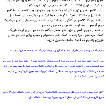
سپهر روبروی درب اصلی دانشگاه تهران تهیه کنید و کتابها رو هم اگر پیدا
نکردید از طریق انتشاراتی که اونا رو چاپ کرده تهیه کنید.
برای کلاس هم بهترین کار اینه که خودتون بخونید و متناسب با وقتتون
برنامه ریزی داشته باشید . اگر هم بخواهید من میتونم برای شما مثل
برنامه ای که کلاسهای کنکور میدهند یه برنامه بنویسم ولی اصل موفقیت
توی آزمون ارشد اینه : تلاش و تلاش و تلاش.
از همکار خوبم افسون عزیز هم تشکر میکنم که به من توی ایت تاپیک
کمک میکنندو امیدوارم با کمک هم مشاورانی خوب برای شما دوستان
عزیزی باشیم که قصد ادامه تحصیل دارید.
منابعی که من واسه باغبانی دارم اینا هستن که فرق زیادی با منابعی که افسون خانم معرفی کردن ندارند :
میوه کاری:۱- جزوه میوه های گرمسیری و نیمه گرمسیری زمانی دانشگاه تهران۲ - جزوه میوه های گرمسیری و
نیمه گرمسیری عبادی دانشگاه تهران ۳-جزوه میوه کاری ارشادی دانشگاه بوعلی همدان۴-جزوه میوه های دانه
ریز عبادی دانشگاه تهران۵-جزوه میوه معتدله طلایی دانشگاه تهران۶- جزوه میوخ خای گرمسیری و نیمه
گرمسیری تفضلی دانشگاه شیراز
۲-گل کاری وسبزی کاری: ۱-جزوه گل کاری صالحی دانشگاه شیراز۲-جزوه گل کاری نادری دانشگاه تهران ۳- جزوه
سبزی کاری دشتی دانشگاه بوعلی همدان۴- جزوه سبزی کاری دلشاد دانشگاه تهران