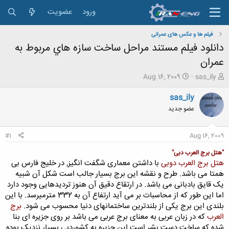
ورود
عضویت
فیلم ها و عکس های عمرانی
دانلود فیلم مستند مراحل ساخت سازه هاي مربوط به
عمران
ش
ت
Aug 16, 2009
sas_ily
ر
ا
و
ر
sas_ily
ع
ی
عضو جدید
ک
خ
ن
ش
ن
ر
#1
Aug 16, 2009
د
و
ه
ع
"هتل برج العرب دبی"
م
هتل برج العرب دوبی
با داشتن معماری شگفت انگیز, در خلیج فارس بی
و
همتا می باشد. طرح و نقشه این برج بسیار جالب است شکل آن شبیه
ض
یک قایق بادبانی می باشد. در ارتقاع دقیق آن هنوز تردیدهایی وجود دارد
و
اما این طور که از محاسبات بر می آید ارتفاع آن به 332 مترمیرسد. با این
ع
بلندی این برج یکی از بلندترین ساختمانهای دنیا محسوب می شود.
ب
رج
العرب
که در زبان عربی به معنای برج عربی می باشد بر روی جزیره ای بنا
شده که ساخت دست بشر است این جزیره به کشوردبی بسیار نزدیک بوده