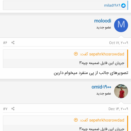
و
milad1989
ا
ک
ن
moloodi
M
ش
عضو جدید
ه
ا
:
#6
Oct 17, 2009
sepehrkhosrowdad گفت:
جریان این فایل ضمیمه چیه؟!
تصویرهای جالب از پی منفرد میخوام دارین
omid-1900
عضو جدید
کلیک کنید تا باز شود...
#7
Dec 14, 2009
sepehrkhosrowdad گفت:
جریان این فایل ضمیمه چیه؟!