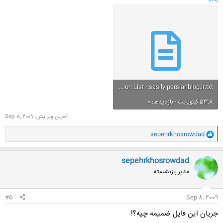
Megastructures Huge Collection List - sasily.persianblog.ir.txt
53.8 کیلوبایت · بازدیدها: 0
آخرین ویرایش:
Sep 8, 2009
و
sepehrkhosrowdad
ا
ک
ن
sepehrkhosrowdad
ش
مدیر بازنشسته
ه
ا
:
#5
Sep 8, 2009
جریان این فایل ضمیمه چیه؟!