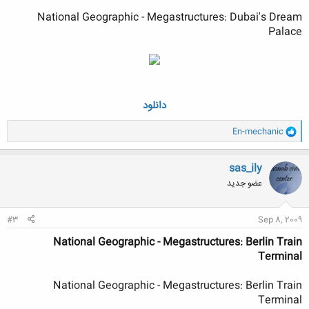
National Geographic - Megastructures: Dubai's Dream
Palace
دانلود
و
En-mechanic
ا
ک
ن
sas_ily
ش
عضو جدید
ه
ا
:
#3
Sep 8, 2009
National Geographic - Megastructures: Berlin Train
Terminal
National Geographic - Megastructures: Berlin Train
Terminal