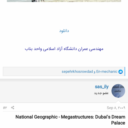
دانلود
مهندسی عمران دانشگاه آزاد اسلامی واحد بناب
و
En-mechanic
و
sepehrkhosrowdad
ا
ک
ن
sas_ily
ش
عضو جدید
ه
ا
:
#2
Sep 8, 2009
National Geographic - Megastructures: Dubai's Dream
Palace