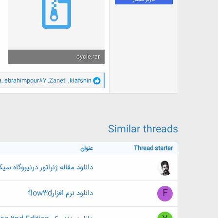
ض
و
ع
cycle.rar
53.2 کیلوبایت · بازدیدها: 1
و
a_ebrahimpour87
,
Zaneti
,
kiafshin
ا
ک
ن
ش
ه
ا
Similar threads
:
Thread starter
عنوان
دانلود مقاله ژنراتور درنیروگاه سی
F
دانلود نرم افزارflow3d