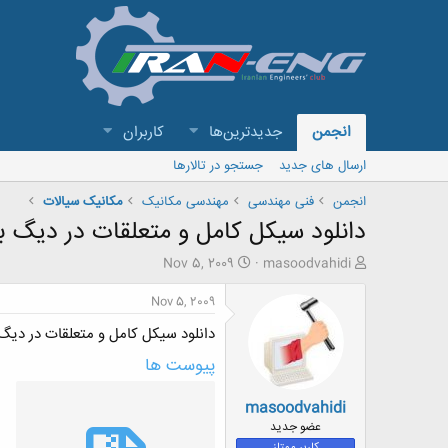
انجمن
جدیدترین‌ها
کاربران
ارسال های جدید
جستجو در تالارها
انجمن
فنی مهندسی
مهندسی مکانیک
مکانیک سیالات
دانلود سیکل کامل و متعلقات در دیگ ب
ش
ت
Nov 5, 2009
masoodvahidi
ر
ا
و
ر
Nov 5, 2009
ع
ی
دانلود سیکل کامل و متعلقات در دیگ 
ک
خ
ن
ش
پیوست ها
ن
ر
د
و
masoodvahidi
ه
ع
م
عضو جدید
و
کاربر ممتاز