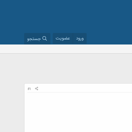
ورود
عضویت
جستجو
#1