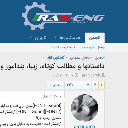
انجمن
جدیدترین‌ها
کاربران
ارسال های جدید
جستجو در تالارها
انجمن
بخش عمومی
گفتگوی آزاد
داستانها و مطالب کوتاه، زیبا، پنداموز و 
ش
ت
Jul 29, 2007
archi_arch
ر
ا
1
2
3
...
247
بعدی
و
ر
ع
ی
ک
خ
Jul 29, 2007
ن
ش
[FONT=&quot]
ن
ر
مردي براي اصلاح به آراي
د
و
[/FONT][FONT=&quot]
آرايشگر گفت
ه
ع
مشتري پرسيد چرا؟
م
آرايشگر گفت : كافيست به خيابان بروی و ببين
archi_arch
و