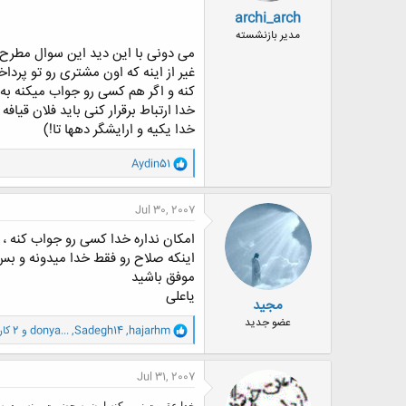
archi_arch
مدیر بازنشسته
می دونی با این دید این سوال مطرح 
غیر از اینه که اون مشتری رو تو پرد
کنه و اگر هم کسی رو جواب میکنه به
خدا ارتباط برقرار کنی باید فلان قیا
خدا یکیه و ارایشگر دهها تا!)
و
Aydin51
ا
ک
ن
Jul 30, 2007
ش
ه
امکان نداره خدا کسی رو جواب کنه ، 
ا
اینکه صلاح رو فقط خدا میدونه و بس
:
موفق باشید
یاعلی
مجید
عضو جدید
و
hajarhm
,
Sadegh14
,
donya...
و 2 کاربر دیگر
ا
ک
ن
Jul 31, 2007
ش
ه
خدا عقوبت نمی کنه اون به حضرت یونس درس