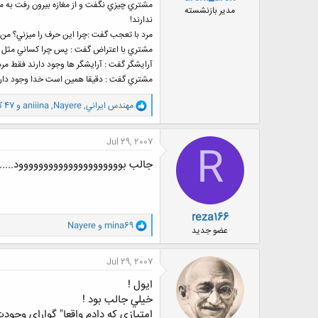
مشتري چيزي نگفت و از مغازه بيرون رفت به محض
ض
مدیر بازنشسته
ندارند!
و
ع
مرد با تعجب گفت :چرا اين حرف را ميزني؟ من 
مشتري با اعتراض گفت : پس چرا كساني مثل آن 
آرایشگر گفت : آرايشگر ها وجود دارند فقط مردم
مشتري گفت : دقيقا همين است خدا وجود دارد فق
و
مهندس ايراني
,
Nayere
,
aniiina
و 47 کاربر دیگر
ا
ک
ن
Jul 29, 2007
R
ش
ه
جالب بووووووووووووووووووووود..........
ا
:
reza166
و
mina69
و
Nayere
عضو جدید
ا
ک
ن
Jul 29, 2007
ش
ه
ايول !
ا
خيلي جالب بود !
:
امتيازي كه دادم واقعا" گواراي وجود