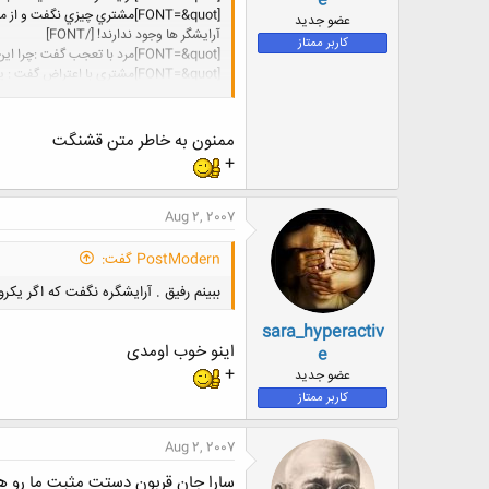
e
[FONT=&quot]مشتري چيزي نگفت
عضو جدید
آرايشگر ها وجود ندارند! [/FONT]
کاربر ممتاز
[FONT=&quot]مرد با تعجب گفت :چرا اين حرف را ميزني؟ من اينجاهستم و همين الان موهاي تو را مرتب كردم.[/FONT]
[FONT=&quot]مشتري با اعتراض گفت : پس چرا كساني مثل آن مرد بيرون از آريشگاه وجود دارند؟[/FONT]
[FONT=&quot]آرایشگر گفت : آرايشگر ها وجود دارند فقط مردم به ما مراجعه نميكنند.[/FONT]
[FONT=&quot]مشتري گفت : دقيقا همين است خدا وجود دارد فقط مردم به او مراجعه نميكنند .براي همين است كه اينهمه درد و رنج در دنيا وجود دارد... [/FONT]
ممنون به خاطر متن قشنگت
+
Aug 2, 2007
PostModern گفت:
ببینم رفیق . آرایشگره نگفت که اگر یکر
sara_hyperactiv
اینو خوب اومدی
e
+
عضو جدید
کاربر ممتاز
Aug 2, 2007
سارا جان قربون دستت مثبت ما رو هم