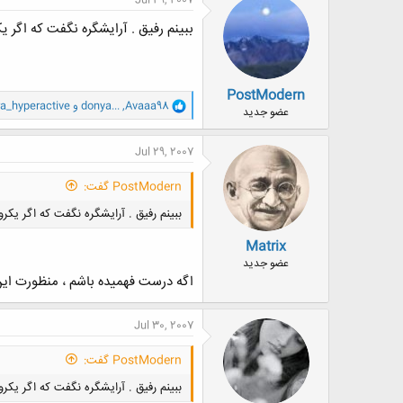
Jul 29, 2007
ببینم رفیق . آرایشگره نگفت که اگر ی
PostModern
و
Avaaa98
,
donya...
و
a_hyperactive
عضو جدید
ا
ک
ن
Jul 29, 2007
ش
ه
PostModern گفت:
ا
:
ببینم رفیق . آرایشگره نگفت که اگر یکر
Matrix
عضو جدید
اگه درست فهميده باشم ، منظورت اين
Jul 30, 2007
PostModern گفت:
ببینم رفیق . آرایشگره نگفت که اگر یکر