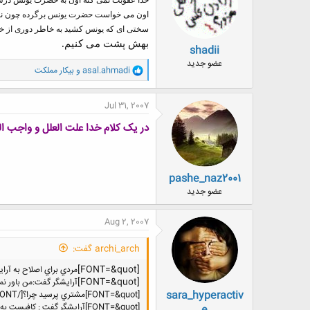
ا
اون می خواست حضرت یونس برگرده چون نمی
:
سختی ای که یونس کشید به خاطر دوری از خدا
بهش پشت می کنیم.
shadii
عضو جدید
و
asal.ahmadi
و
بيكار مملكت
ا
ک
ن
Jul 31, 2007
ش
ه
در یک کلام خدا علت العلل و واجب ال
ا
:
pashe_naz2001
عضو جدید
Aug 2, 2007
archi_arch گفت:
[FONT=&quot]
مردي براي اصلاح به آراي
[FONT=&quot]
آرايشگر گفت:من باور نم
sara_hyperactiv
[FONT=&quot]مشتري پرسيد چرا؟[/FONT]
[FONT=&quot]آرايشگر گفت : كافيست به خيابان بروی و ببيني مگر ميشود با وجود خداي مهربان اينهمه مريضي و درد و رنج وجود داشته باشد؟ [/FONT]