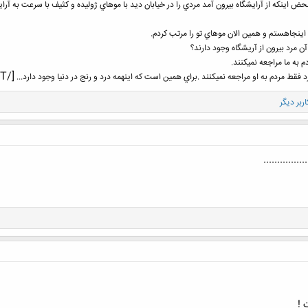
 اينكه از آرايشگاه بيرون آمد مردي را در خيابان ديد با موهاي ژوليده و كثيف با سرعت به آرا
اينجاهستم و همين الان موهاي تو را مرتب كردم.
مرد بيرون از آريشگاه وجود دارند؟
 به ما مراجعه نميكنند.
[/FONT]
ط مردم به او مراجعه نميكنند .براي همين است كه اينهمه درد و رنج در دنيا وجود دارد...
...........
ت !