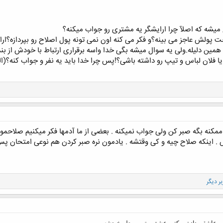
میشه که اصلآ چرا ارایشگر یه مشتری رو جواب میکنه؟
اخت پولش عاجز می بینه؟و فکر می کنه اون نمی تونه پول اصلاح رو بپردازه؟ار
 همین دلیله.ولی یه سوال میشه بگی خدا واسه برقراری ارتباط با خودش از ب
کلیک کنید تا باز شود...
فه یا فلان لباس و تیپ رو داشته باشی؟!پس چرا خدا باید یه نفر و جواب کنه؟(
ممکنه بگه صبر کن ولی جواب نمیکنه . بعضی از ما آدمها فکر میکنیم صلاحمو
 . اینکه صلاح چیه و کی وقتشه . یادمون نره صبر کردن هم نوعی امتحان پس
 عاشقی داد تو مکتب عشق بهترین معلم خودشه.