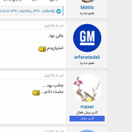
Matrix
و
s.m.m.1370
,
samira_1370
,
'nobody'
عضو جدید
ا
ک
ن
Jul 29, 2007
ش
ه
عالی بود.
ا
:
امتیازیدم.
erfanetedali
عضو جدید
Jul 29, 2007
جالب بود....
مثبت دادم....
maxer
کاربر بیش فعال
کاربر ممتاز