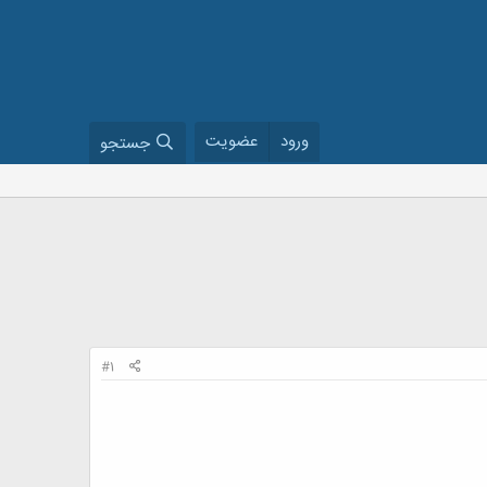
ورود
عضویت
جستجو
#1