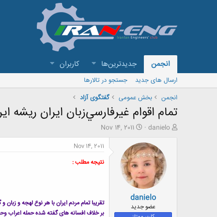
انجمن
جدیدترین‌ها
کاربران
ارسال های جدید
جستجو در تالارها
انجمن
بخش عمومی
گفتگوی آزاد
تمام اقوام غيرفارسي‌زبان ايران ريشه ايراني و حدودا 0
ش
ت
Nov 14, 2011
danielo
ر
ا
و
ر
Nov 14, 2011
ع
ی
ک
خ
نتیجه مطلب :
ن
ش
ن
ر
د
و
danielo
ه
ع
تقریبا تمام مردم ایران با هر نوع لهجه و زبان و گویش دارای ری
م
عضو جدید
بر خلاف افسانه های گفته شده حمله اعراب وحشی
و
کاربر ممتاز