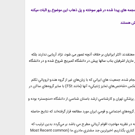
تقدند اکثر ایرانیان بر خلاف آنچه تصور می شود، نژاد آریایی ندارند بلکه
ازیار اشرفیان بناب سالها پیش در دانشگاه کمبریج شروع شده و در دانشگاه
شده، جمعيت هاي ايراني كه با زبان‌هاي غير از گروه هندو-اروپائي تكلم
مي‌كنند به ويژه جمعيت آذري زبان ساكن در فلات ايران ريشه ژنتيكي مشتركي با اقوام ترك زبان ساكن در كشور تركيه و اروپاي شرقي ندارند و بر عكس «شاخص‌هاي تمايز ژنتيكي» آنها (مانند FSt) با ساير گروه‌هاي ساكن در
پزشكي تهران و كارشناسي ارشد باستان شناسي از دانشگاه «منچستر» بوده و
وه‌هاي اجتماعي و قومي ايران مورد مطالعه قرار گرفته‌اند كه نتايج حاصله
تر از آنچه در نظريه مهاجرت اقوام آريائي مطرح مي باشد بر مي‌گردد بدين ترتيب كه
اگر تمامي اختلاط ها و شاخص هاي ژنتيكي مربوط به ساير مناطق جغرافيايي و قومي را از محتواي ژنتيكي نمونه‌هاي مدرن ايراني حذف كرده و به كناري بگذاريم، اخيرترين جد مشتري مادري ما (Most Recent common