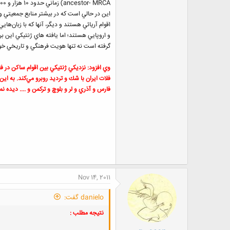
ancestor- MRCA) زماني حدود 10 هزار و 500 تا 11 هزار سال قبل در فلات ايران مي‌زيسته است.
اين در حالي است كه در بيشتر منابع جمعيتي و زب
و اروپايي هستند؛ اما يافته هاي ژنتيكي اين برر
گرفته است نه تنها هويت فرهنگي و تاريخي خود
وي افزود: نزديكي ژنتيكي بين اقوام ساكن در ف
فلات ايران با شك و ترديد روبرو مي‌كند. به اين
فارس و آذري و لر و بلوچ و تركمن و .... ديده نم
Nov 14, 2011
danielo گفت:
نتیجه مطلب :