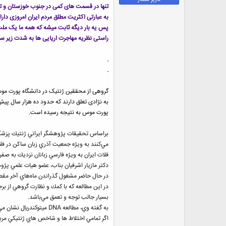
ض
تنها در قسمت های کمی در جنوب خوزستان و تا 
و
به عبارتی اکثریت مطلق مردم ایران امروزی دارای اجداد مشترکی هستند که 10 هزار سال پیش در فلات ایران امروزی زندگی میکردند.د
ع
پس یه بار دیگه ثابت میشه که همه ما یک ملت
راستی نظریه مهاجرت اریایی ها به شدت زیر سوال میره.ی
.
.
گروهی از محققین ژنتیک در دانشگاه پورت موس ان
به نژادی تعلق دارند که حدود ده هزار سال پی
پورت موس به نتیجه رسیده است.
براساس تحقيقات پژوهشگر ايراني ژنتيك پزشكي 
فلات ايران به ويژه فارسي زبانان نزديك به صف
دكتر مازيار اشرفيان بناب، عضو هيات علمي پ
در حال حاضر مشغول گذراندن ماه‌هاي آخر مق
در اين مطالعه كه با كمك و نظارت گروهي از برج
بسيار جالب توجه و تعمق مي‌باشد.
به گفته وي، مطالعه DNA