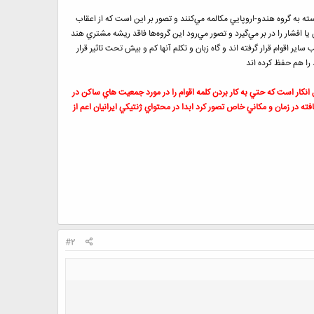
سته به گروه هندو-اروپايي مكالمه مي‌كنند و تصور بر اين است كه از اعقاب
كالمه مي‌كنند مانند گروه Altaic كه زبانهايي مانند تركي و آذري و تركمن يا افشار را در بر مي‌گيرد و تصور مي‌رود اين گروه‌ها فاقد ريشه مشتري هند
ير اقوام قرار گرفته اند و گاه زبان و تكلم آنها كم و بيش تحت تاثير قرار
را هم حفظ کرده اند
انكار است كه حتي به كار بردن كلمه اقوام را در مورد جمعيت هاي ساكن در
افته در زمان و مكاني خاص تصور كرد ابدا در محتواي ژنتيكي ايرانيان اعم از
#2