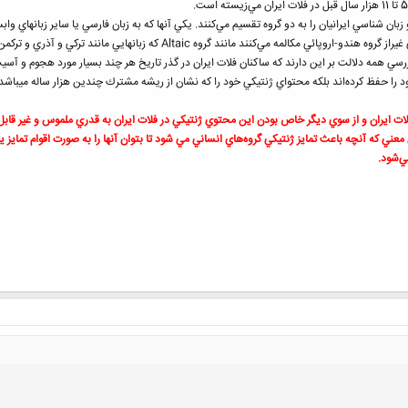
ان شناسي ايرانيان را به دو گروه تقسيم مي‌كنند. يكي آنها كه به زبان فارسي يا ساير زبانهاي واب
اقوام آريائي هستند و ديگر، آنها كه با زبان‌هايي غيراز گروه هندو-اروپائي م
سي همه دلالت بر اين دارند كه ساكنان فلات ايران در گذر تاريخ هر چند بسيار مورد هجوم و آسيب سا
 را حفظ كرده‌اند بلكه محتواي ژنتيكي خود را كه نشان از ريشه مشترك چندين هزار ساله میباشد 
لات ايران و از سوي ديگر خاص بودن اين محتوي ژنتيكي در فلات ايران به قدري ملموس و غير قابل 
 معني كه آنچه باعث تمايز ژنتيكي گروه‌هاي انساني مي شود تا بتوان آنها را به صورت اقوام تمايز ي
ي‌شود.