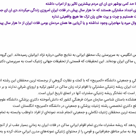
حد کمی بوشهر دی ان ای مردم بیشترین تاثیر رو از اعراب داشته
ی ان ای جمجمه های پیدا شده در شهر سوخته و پل ذهاب این موضوع رو اثبات میکنه
 هستیم و چرت و پرت های پان ترک ها هیچ واقعیتی نداره
ا مهاجرتی وجود نداشته و یا آریایی ها همان مردمان بومی فلات ایران از 10 هزار سال پیش هستند
گلیس، به سرپرستی یک محقق ایرانی به نتایج جالبی درباره نژاد ایرانیان رسیده‌اند. این گروه مع
ش ساکن ایران بوده‌اند. این تحقیقات که قسمتی از تحقیقات جهانی ژنتیک است به سرپرستی دکتر م
و جمعيتي دانشگاه «كمبريج» كه با كمك و نظارت گروهي از برجسته ترين محققان اين رشته انجام 
ر است كه نشانگر ريشه ژنتيكي مشترك آنها در اعماق تاريخ ايران است.
ژوهشكده باستان شناسي سازمان ميراث فرهنگي كشور كه دانش‌آموخته دكتري پزشكي دانشگاه علوم 
طع دكتري تخصصي رشته ژنتيك پزشكي و جمعيتي در دانشگاه «كمبريج» انگلستان است
سته ترين محققان ژنتيك تكاملي و جمعيتي انجام شده، نمونه‌اي از افراد داوطلب وابسته به تمام گر
 ميتوكندريال نشان مي‌دهد كه ريشه مشترك مادري تمام اقوام ايراني ساكن در فلات ايران به زماني بسيار عقب 