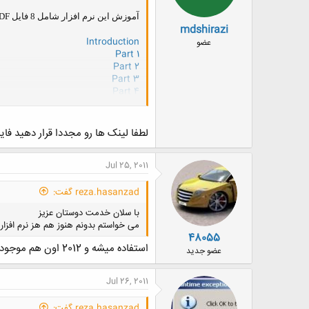
آموزش اين نرم افزار شامل 8 فايل PDF است كه آنها را مي توانيد در زير دانلود كنيد.
mdshirazi
Introduction
عضو
Part 1
Part 2
Part 3
Part 4
Part 5
Part 6
Assembly
لطفا لینک ها رو مجددا قرار دهید فایل 
Jul 25, 2011
reza.hasanzad گفت:
با سلان خدمت دوستان عزیز
می خواستم بدونم هنوز هم هز نرم افزا
48055
استفاده ميشه و 2012 اون هم موجوده .
عضو جدید
Jul 26, 2011
reza.hasanzad گفت: