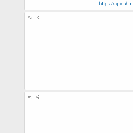
http://rapids
#8
#9