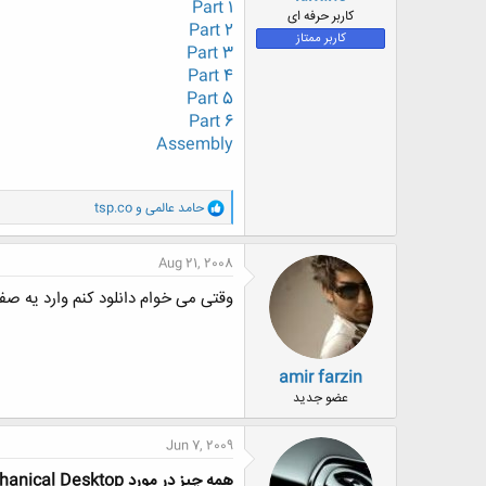
Part 1
ض
کاربر حرفه ای
Part 2
و
کاربر ممتاز
Part 3
ع
Part 4
Part 5
Part 6
Assembly
و
حامد عالمی
و
tsp.co
ا
ک
ن
Aug 21, 2008
ش
ه
وقتی می خوام دانلود کنم وارد یه ص
ا
:
amir farzin
عضو جدید
Jun 7, 2009
همه چیز در مورد Mechanical Desktop