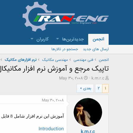
انجمن
جدیدترین‌ها
کاربران
ارسال های جدید
جستجو در تالارها
انجمن
فنی مهندسی
مهندسی مکانیک
نرم افزارهای مکانیک
تاپیک مرجع و آموزش نرم افزار مكانيكال دسكتاپ sktop
ش
ت
May 30, 2008
k.m.r.c
ر
ا
1
2
بعدی
و
ر
ع
ی
ک
خ
May 30, 2008
ن
ش
ن
ر
د
و
آموزش اين نرم افزار شامل 8 فايل PDF است كه آنها را مي توانيد در زير دانلود كنيد.
ه
ع
م
Introduction
k.m.r.c
و