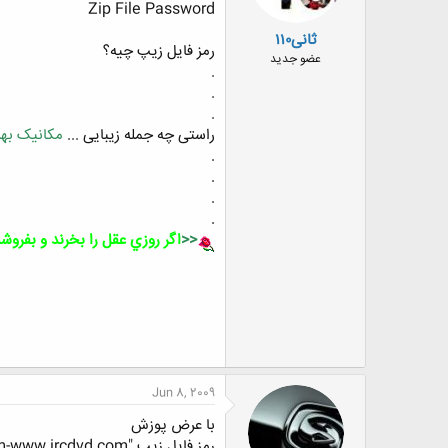
Zip File Password
ثانی‌۱۱۰
رمز فایل زیپ چیه؟
عضو جدید
.
.
.
راستی چه جمله زیبایی ...
مکانیک بهش
.
.
.
.
<<
اگر روزي عقل را بخرند و بفروشن
Jun 8, 2009
با عرض پوزش
رمز فایل زیپ "www.irebooks.com-www.ircdvd.com" می باشد.