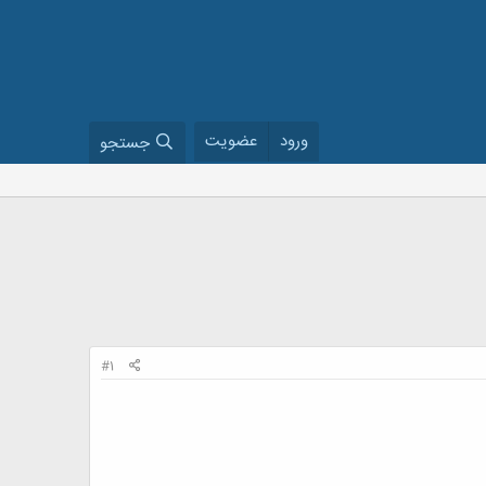
ورود
عضویت
جستجو
#1