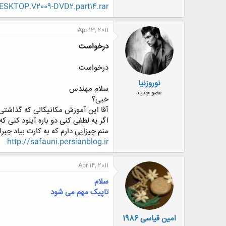
SKTOP.V2009-DVD2.part14.rar
Apr 13, 2011
درخواست
درخواست
نوروزنیا
سلام مهندس
عضو جدید
خبی؟
آقا این آموزش مکانیکالی که گذاشتی 
اگر یه لطفی کنی دو باره آپلود کنی ک
منم چیزایی دارم که به کارت بیاد جبر
http://safauni.persianblog.ir
Apr 14, 2011
سلام
تاپیک مهم می شود
امین قیاسی 1986