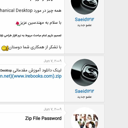
همه چیز در مورد Mechanical Desktop
Saeid1212
با سلام به مهندسین عزیز
عضو جدید
تصمیم داریم تمام مباحث مربوط به نرم افزار طراحی Mechanical Desktop از آموزش گرفته تا رفع مشکل و تبادل اطلاعات رو در این تاپیک مطرح کنیم.
با تشکر از همکاری شما دوستان
Jun 7, 2009
لینک دانلود آموزش مقدماتی
 Desktop
n.net)(www.irebooks.com).zip
Saeid1212
عضو جدید
Jun 7, 2009
Zip File Password