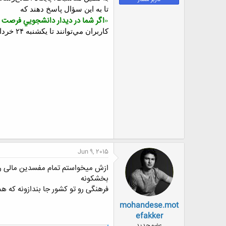
ض
تا به اين سؤال پاسخ دهند که
و
اگر شما در ديدار دانشجويي فرصت صح
«
ع
کاربران مي‌توانند تا يکشنبه ۲۴ خردادماه ۱۳۹۴ نظرات خود را از طريق بخش نظرات اين صفحه ارسال يا به شماره ۲۰۱۱۰ پيامک کنند.
Jun 9, 2015
ازش میخواستم تمام مفسدین مالی رو و
بخشکونه
فرهنگی رو تو کشور جا بندازونه که ه
mohandese.mot
efakker
عضو جدید