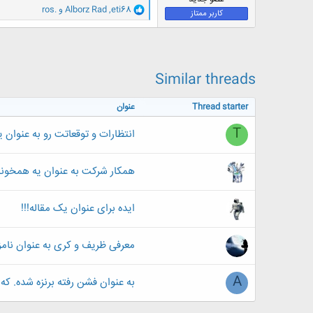
و
eti68
,
Alborz Rad
و
ros.
کاربر ممتاز
ا
ک
ن
ش
ه
ا
Similar threads
:
Thread starter
عنوان
T
انتظارات و توقعاتت رو به عنوان 
همکار شرکت به عنوان یه همخونه
ایده برای عنوان یک مقاله!!!
معرفی ظریف و کری به عنوان نامز
A
به عنوان فشن رفته برنزه شده. ک