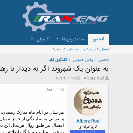
انجمن
جدیدترین‌ها
کاربران
ارسال های جدید
جستجو در تالارها
انجمن
بخش عمومی
گفتگوی آزاد
به عنوان یک شهروند اگر به ديدار با ره
ش
ت
Jun 9, 2015
Alborz Rad
ر
ا
و
ر
Jun 9, 2015
ع
ی
ک
خ
ن
ش
ن
ر
هر سال در ايام ماه مبارک رمضان، 
د
و
و نفراتي به نمايندگي از جمع به بي
Alborz Rad
ه
ع
م
امسال نيز طبق روال هرسال اين ديد
کاربر حرفه ای
و
به همين مناسبت، پايگاه اطلاع‌رسا
کاربر ممتاز