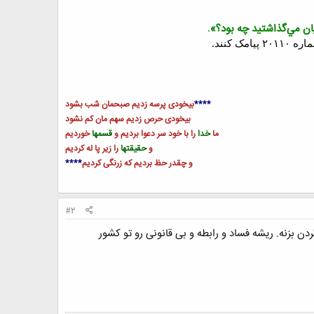
يان مي‌گذاشتيد چه بود؟»
.
****
بیخودی پرسه زدیم صبحمان شب بشود
بیخودی حرص زدیم سهم مان کم نشود
ما
خدا
را با خود سر دعوا بردیم و
قسمها
خوردیم
و
حقیقتها
را زیر پا له کردیم
و چقدر حظ بردیم که زرنگی کردیم
****
#2
ن بزنه. ریشه فساد و رابطه و بی قانونی رو تو کشور