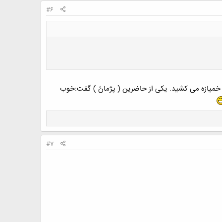
#6
خمیازه می کشید. یکی از حاضرین ( پژمانُ ) گفت:خوب
#7