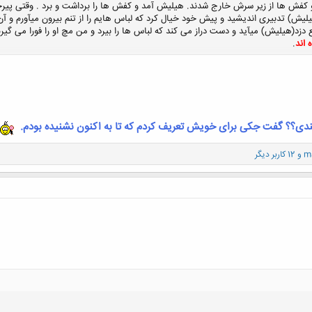
 کفش ها از زیر سرش خارج شدند. هیلیش آمد و کفش ها را برداشت و برد . وقتی پیر
یش) تدبیری اندیشید و پیش خود خیال کرد که لباس هایم را از تنم بیرون میآورم و آن را 
 دزد(هیلیش) میآید و دست دراز می کند که لباس ها را بیرد و من مچ او را فورا می گیرم
 اند
.
کلیک کنید تا باز شود...
ندی؟؟ گفت جکی برای خویش تعریف کردم که تا به اکنون نشنیده بودم.
m
و 12 کاربر دیگر