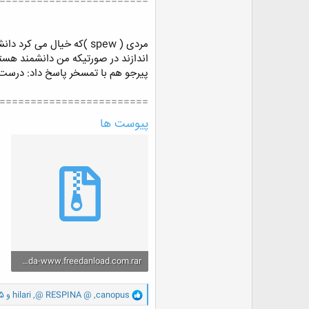
========================
مردی ( spew )که خیال م
پیرجو هم با تمسخر پاسخ داد: درست
========================
پیوست ها
Rozi Rozegari1-ebteda-www.freedanload.com.rar
1.7 مگایابت · بازدیدها: 0
و
canopus
,
@ RESPINA @
,
hilari
و 35 کاربر دیگر
ا