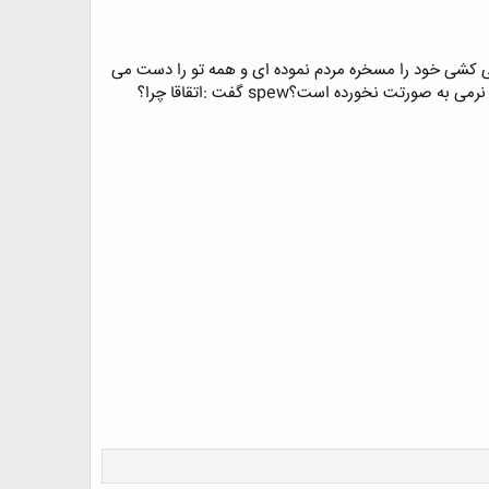
لت نمی کشی خود را مسخره مردم نموده ای و همه تو را دست می
اندازند در صورتیکه من دانشمند هستم و هر شب در آفاق و انفس سیر می کنم. پیرجو گفت : ایا در این سفرها چیز نرمی به صورتت نخورده است؟spew گفت :اتقاقا چرا؟