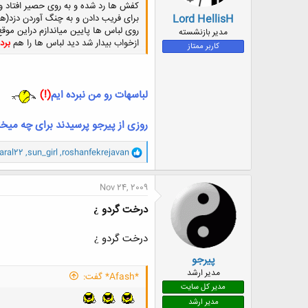
کفش ها رد شده و به روی حصیر افتاد و
Lord HellisH
برای فریب دادن و به چنگ آوردن دزد(هیل
روی لباس ها پایین میاندازم دراین موقع
مدیر بازنشسته
ازخواب بیدار شد دید لباس ها را هم
برده
کاربر ممتاز
لباسهات رو من نبرده ایم
(!)
روزی از پیرجو پرسیدند برای چه میخ
و
aral22
,
sun_girl
,
roshanfekrejavan
ا
ک
ن
Nov 24, 2009
ش
ه
درخت گردو ¿
ا
:
درخت گردو ¿
پیرجو
مدیر ارشد
*Afash* گفت:
مدیر کل سایت
مدیر ارشد