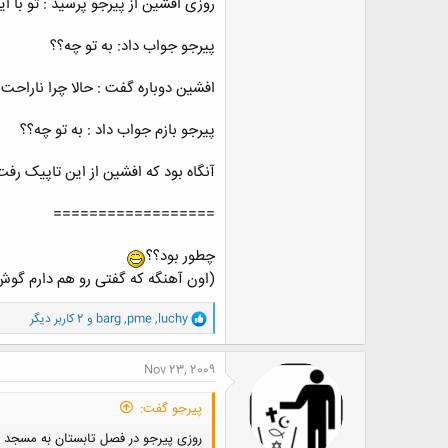
روزی افشین از پیرجو پرسید : تو با 
پیرجو جواب داد: به تو چه؟؟
افشین دوباره گفت : حالا چرا ناراح
پیرجو بازم جواب داد : به تو چه؟؟
آنگاه بود که افشین از این تاپیک رفت
==================
چطور بود؟؟
(اون آهنگه که گفتی رو هم دارم گوش
و
luchy
,
pme
,
barg
و 2 کاربر دیگر
ا
ک
ن
Nov 23, 2009
ش
ه
پیرجو گفت:
ا
:
روزی پیرجو در فصل تابستان به مسجد ر