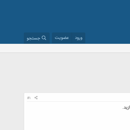
ورود
عضویت
جستجو
#1
زید.