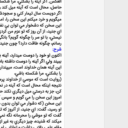
العكس. اگر آينه را بشكني، مرا شكسته
حاصل، محال است كه آينه ميل كند و ا
اگر دويست سال تيمار كني و سجودش
ميگويم و خرد ميكنم اين سخن را، ام
اين سخن كه دشخوار مي توان بي نفاق
اي جنيد، از آن روز كه تو عزم من كرد
نيستي، با تو سر را چگونه گويم؟ بان
رسانم، چگونه طاقت دارد؟ چون جنيد 
شرح:
اكنون او خود را دوست ميدارد، آينه
ببيند ولي اگر آينه را دوست داشته با
اين آينه همان خداوند است، ميپندارد 
را بشكني، مرا شكسته باشي،
(روايت است كه موسي از خداوند پرسي
نتيجه اينكه محال است كه آينه در ن
كن، جز به درستي ميل ديگري نكند ح
امروز اين سخن را مي گويم و سپس آن
اين سخن (كه دشوار مي توان بدون دو
او رسيد، گفت: اي جنيد، از آنروز كه 
گفت كه تو موشي را محرمانه نگه نمي د
ميكند كه شنيده، چيز ديگري به غير ا
مقام علمي بالايي داشت و توانايي او 