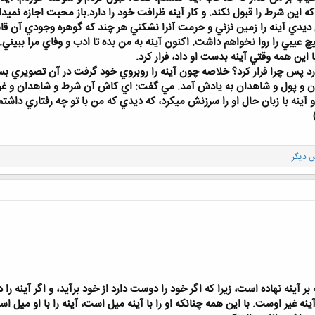
د كه اين شرط را قبول نكند. و كار آينه ظرافت خود را دارد.باز محبت اجازه ن
 ديدي آينه را زمين نزني و حرمت آنرا نشكني هر چند كه گوهره وجودي آن قا
چ عيبي را روا نخواهم داشت. اكنون آينه به من بده تا ادب و وفاي مرا ببيني
اين همه وقتي آينه بدست او داد، فرار كرد.
ارد پس چرا فرار كرد؟ خلاصه چون آينه را روبروي خود گرفت در آن تصويري بسي
اوان و پول و شاهدان به يادش آمد. مي گفت: اي كاش آن شرط و شاهدان و غر
و آينه با زبان حال او را سرزنش ميكرد، كه ديدي كه من با تو چه رفتاري داش
 آينه نهاده است، زيرا كه اگر خود را دوست دارد از خود برآيد، و اگر آينه را د
ه غير اوست. با اين همه چنانكه او را با آينه ميل است، آينه را با او ميل اس