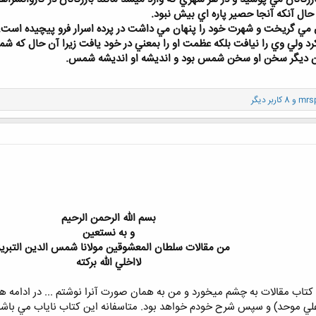
 حال آنكه آنجا حصير پاره اي بيش نبود.
ق مي گريخت و شهرت خود را پنهان مي داشت در پرده اسرار فرو پيچيده است.
 ولي وي را نيافت بلكه عظمت او را بمعني در خود يافت زيرا آن حال كه ش
ن ديگر سخن او سخن شمس بود و انديشه او انديشه شمس.
mrs
و 8 کاربر دیگر
بسم الله الرحمن الرحيم
و به نستعين
من مقالات سلطان المعشوقين مولانا شمس الدين التبري
لااخلي الله بركته
 كتاب مقالات به چشم ميخورد و من به همان صورت آنرا نوشتم ... در ادامه 
موحد) و سپس شرح خودم خواهد بود. متاسفانه اين كتاب ناياب مي باشد ول