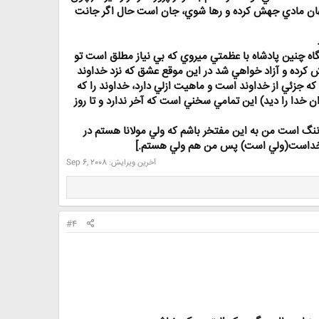
از جهان مادي جهش كرده و رها شوي، جان است حال اگر جانت
اه چنين پادشاه با عظمتي ميروي كه بي نياز مطلق است تو
جهش كرده و آزاد خواهي شد در اين موقع عشق كه نزد خداوند
ه خدا از تاثير عشق خداوند به ايشان پديد مي آيد.(سوره 5 آيه 54) توسط عشق كه جزئي از خداوند است و ماهيت ازلي دارد، خداوند را كه
لي خداوند ديدگان را درك ميكند.(سوره 6 آيه 103) (توسط خدا مي توان خدا را ديد) اين تمامي سخني است كه آخر ندارد و تا روز
نگ است من به اين مفتخر باشم كه ولي مولانا هستم در
ت خداست(ولي است) پس من هم ولي هستم.]
آخرین ویرایش:
Sep 6, 2008
#4