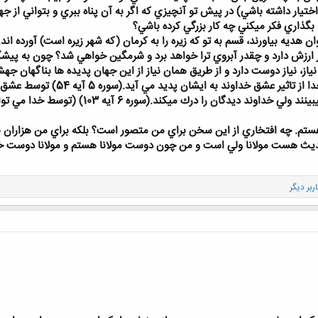
 اختيار داشته باشي) در پيش تو آنچيزي كه اگر به آن پناه ببري و بتواني 
بگذاري فكر ميكني چه كار بزرگي كرده باشي؟
ان هديه بياورند، قسم به تو كه زيره را به كرمان (كه شهر زيره است) آورده اند.
ر ارزش دارد و چقدر آبروي ترا خواهد برد و شرمگين خواهي شد؟ چون به پيشگ
 نياز، نياز دوست دارد و از طريق همان نياز از اين جهان پديده ها بناگهان 
است، به تو مي پيوندد. كه عشق ب
ازليست خواهي ديد. ديدگان او را نميبينند و
ستم. چه افتخاري از اين سخن براي من متصور است؟ بلكه براي من هزاران ن
 حديث هست مولانا ولي است و من چون دوست مولانا هستم و مولانا دوس