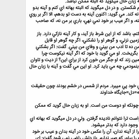
بان حال ميگويد كه البته ممكن نباشد.
كستن. و در دل ميگويد كه البته بهانه اي كنم و آينه بدو
ه كند. مي گويد: اكنون آينه به دست تو بدهم، الا اگر بر روي
منه، و اگر عيب بر خود نمي نهي، باري بر من نه، كه صاحب
باشد كه از اين شرط باز آيد، و كار آينه نازكي دارد. باز
ين نزني، و گوهر او را نشكني، اگر چه گوهر او قابل
ن ده تا ادب من بيني و وفاي من بيني. گفت: اگر بشكني
گريخت. او مي گويد با خود كه اگر آينه نيكوست چرا
ند كه او جگر من خون كرد از براي اين؟ از ديت و تاوان
ودمي چه مي بايد كرد. او اين مي گفت و آينه با زبان حال
وني خود پي ميبرد. مردم از شمس در خشم بودند چون حقيقت
نه=دل=جايگاه خداوند
 چونكه او دوست من است. او به زبان حال گويد كه ممكن
ت ترا نتوانم ناديده گرفتن. ولي در دل ميگويد كه بهانه اي
 وجود دارد كه بدتر ميشود.
ا از آينه ندان، آن را عكس خود در آينه بدان و عيب بر خود
 را بياور كه صبر ندارم. باز دلش راضي نمي شود.گفت: اي