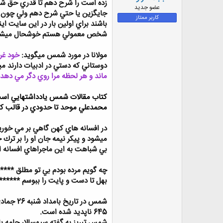
زده است را شرح دهم تا قدري حق شنا
ض
عضو جدید
جايگزين يا حتي شرح دهم ولي چون م
و
کاربر ممتاز
باشند براي اولين بار در اين سايت 
ع
شخص معمولي هستم خوشحال ميشوم اگر 
مولانا در مورد شمس ميگويد:
خود غر
دوستاني كه دستي در ادبيات دارند 
ماند و هر لحظه مرا روي دگر مي دهد.
كتاب مقالات شمس يادداشتهايي است 
محمدعلي موحد تا حدودي در قالب كت
در افسانه هاي كهن گاهي بر مي خوريم
ميشود و پيكر نيمه جان او را بر ترك
بي شباهت به اين ماجراهاي افسانه 
چه گويم مرده بودم بي تو مطلق *****خد
بهل تا دست و پايت را ببوسم ******
645 ناپديد شده است.
شمس تبريز به گفته سپهسالار جامه باز