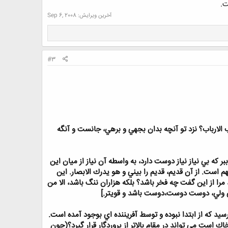
.​
آخرین ویرایش:
Sep 6, 2008
#3
 الارباب؟ نزد تو آنچه بدان بجهي و برهي، جانست و آنگه
كه بي نياز نياز دوست دارد، به واسطه آن نياز از ميان اين
 است. از آن قديم، قديم را بيني و هو يدرك الابصار. اين
ا از اين گفت چه فخر باشد؟ بلكه هزاران ننگ باشد، الا من
ولي ولي، دوست دوست،دوست باشد و قويتر.]
رسيد كه از ابتدا نبوده و توسط آفريننده اي بوجود آمده است.
ك است مي تواند در مقام بالاتر از پروردگار قرار گيرد؟(چون