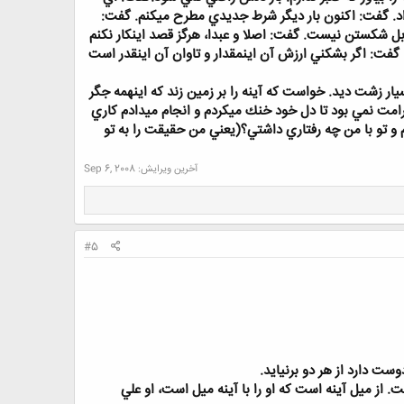
ميداد. گفت: اكنون بار ديگر شرط جديدي مطرح ميكنم. گفت:
بل شكستن نيست. گفت: اصلا و عبدا، هرگز قصد اينكار نكنم
. گفت: اگر بشكني ارزش آن اينمقدار و تاوان آن اينقدر است
ار زشت ديد. خواست كه آينه را بر زمين زند كه اينهمه جگر
امت نمي بود تا دل خود خنك ميكردم و انجام ميدادم كاري
تم و تو با من چه رفتاري داشتي؟(يعني من حقيقت را به تو
آخرین ویرایش:
Sep 6, 2008
#5
وست دارد از هر دو برنيايد.
ت. از ميل آينه است كه او را با آينه ميل است، او علي