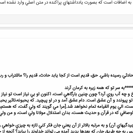
 به اضافات است كه بصورت يادداشتهاي پراكنده در متن اصلي وارد نشده است
ادثي رسيده باشي. حق، قديم است از كجا يابد حادث، قديم را؟ ماللتراب و رب
***به سر تو كه همه زيره به كرمان آرند
و چه آب روي آرد؟ چون چنين بارگاهي است، اكنون او بي نياز است تو نياز ببر 
و پيوندد و آن عشق است. دام عشق آمد و در او پيچيد. كه يحبونه،تاثير يحبهم
الي يوم القيامه تمام نخواهد شد.[مرا مي گويند كه ولي گفت، كه هستم، مر
 به اوصافي كه در قرآن و حديث هست، بدان استدلال مولانا ولي است، و من 
چيدگيهاي آن) و به مرتبه بالاتر از آن يعني جان فكر كني تازه به چيزي خواهي 
س به چه طريق جان كه بعدها پديد آمده مي تواند خداوند را بيابد؟ آنچه از خا