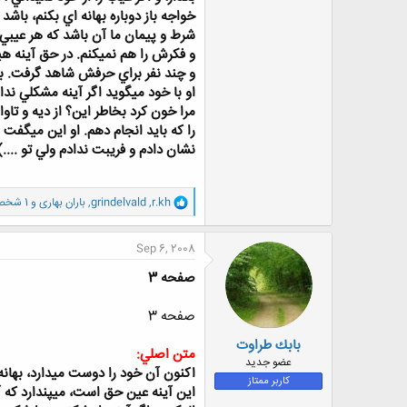
خواجه باز دوباره بهانه اي بكنم، باش
شرط و پيمان ما آن باشد كه هر عيبي
و فكرش را هم نميكنم. در حق آينه هي
و چند نفر براي حرفش شاهد گرفت. با 
او با خود ميگويد اگر آينه مشكلي ند
مرا خون كرد بخاطر اين؟ از ديه و ت
را كه بايد انجام دهم. او اين ميگفت 
نشان دادم و فريبت ندادم ولي تو ....)
و
r.kh
,
grindelvald
,
باران بهاری
و 1 شخص دیگر
ا
ک
ن
Sep 6, 2008
ش
ه
صفحه 3
ا
:
صفحه 3
بابك طراوت
متن اصلي:
عضو جدید
اكنون آن خود را دوست ميدارد، بهانه بر
کاربر ممتاز
اين آينه عين حق است، ميپندارد كه آين