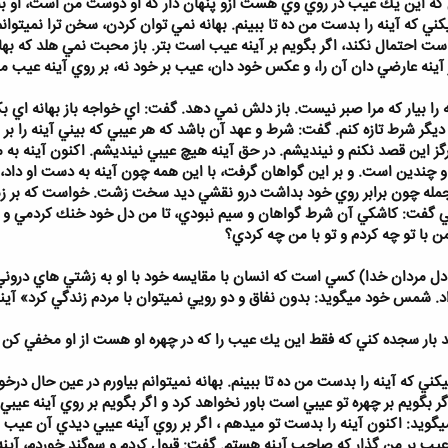
ه اين يك عيب در روي وي هست ازو پنهان دار كه او دوست من است، او به ز
ه آينه را بدست من ده تا ببينم. بهانه نمي توان كردن، سخن ترا نميتوانم ش
است احتمال نكند، اگر بگويم بر آينه عيب است بتر. باز محبت نمي هلد كه بهان
در آينه عارضي دان آن را، و عكس خود دان، عيب بر خود نه، بر روي آينه عيب 
ا بيار كه مرا صبر نيست. باز دلش نمي دهد. گفت: اي خواجه باز بهانه اي بكنم، 
ر شرط تازه كنم. گفت: شرط و عهد آن باشد كه هر عيبي كه بيني آينه را بر زم
 اين قصد نكنم و نينديشم. در حق آينه هيچ عيبي نينديشم. اكنون آينه به م
چندين است. و بر اين گواهان گرفت، با اين همه چون آينه به دست او داد، ب
ه چون برابر روي خود بداشت درو نقشي ديد سخت زشت. خواست كه بر زمين ز
 گفت: كاشكي آن شرط گواهان و سيم نبودي، تا من دل خود خنك كردمي و بنم
 با تو چه كردم و تو با من چه كردي؟
من دل مردان خدا) كسي است كه انسان با مقايسه خود با او به زشتي هاي در
د. شمس خود ميگويد: بدون نفاق و دو رويي نميتوان با مردم زندگي كرد» آي
صد بار سجده كني كه فقط اين يك عيب را كه در چهره او هست از او مخفي كن
كه آينه را بدست من ده تا ببينم. بهانه نميتوانم بياورم در عين حال درخواس
اگر بگويم بر چهره تو عيبي است باور نخواهد كرد و اگر بگويم بر روي آينه عيبي
ميگويد: اكنون آينه را بدست تو ميدهم ، اگر بر روي آينه عيبي ديدي آن عيب ر
 ، عيب بر من گذار كه صاحب آينه هستم. گفت: قبول كردم و سوگند خوردم، آينه