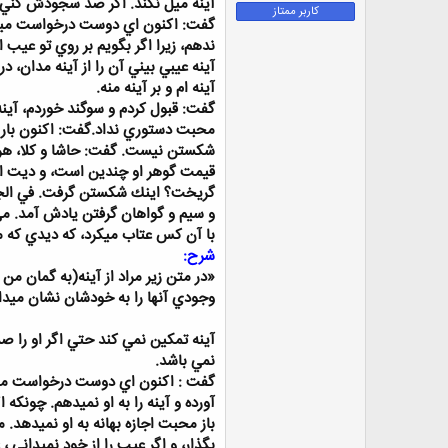
آينه ميل نكند. اگر صد سجودش كني ك
کاربر ممتاز
گفت: اكنون اي دوست درخواست ميكني ك
ندهم، زيرا اگر بگويم بر روي تو عيب 
آينه عيبي بيني آن را از آينه مدان، 
آينه ام و بر آينه منه.
گفت: قبول كردم و سوگند خوردم، آينه ر
محبت دستوري نداد.گفت: اكنون بار ديگ
شكستن نيست. گفت: حاشا و كلا، هرگز
قيمت گوهر او چندين است، و ديت او 
گريخت؟ اينك شكستن گرفت. في الجمل
و سيم و گواهان گرفتن يادش آمد. مي
با آن كس عتاب ميكرد، كه ديدي كه من
شرح:
«در متن زير مراد از آينه(به گمان 
وجودي آنها را به خودشان نشان ميدا
آينه تمكين نمي كند حتي اگر او را 
نمي باشد.
گفت : اكنون اي دوست درخواست ميكني 
آورده و آينه را به او نميدهم. چونكه 
باز محبت اجازه بهانه به او نميدهد. 
بگذار، و اگر عيب را از خود نميداني