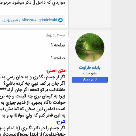
مواردي كه داخل [] ذكر ميشود مربوط
و
grindelvald
,
Alireza00
و
باران بهاری
ا
ک
ن
Sep 6, 2008
ش
ه
صفحه 1
ا
:
صفحه 1
بابك طراوت
متن اصلي:
عضو جدید
اگر از جسم بگذري و به جان رسي به ح
کاربر ممتاز
اگر جان بر كف نهي چه كرده باشي؟
عاشقانت بر تو تحفه اگر جان آرند****
زيره به كرمان بري چه قيمت و چه نرخ 
حوادث ناگاه بجهي. از قديم چيزي به ت
است تمامي اين سخن كه تمامش نيست، 
به اين فخر كنم كه ولي مولاناام، و
شرح:
اگر جسم را در نظر نگيري (با تمام پي
حق(خداوند) از ابتدا بوده(ازليست)، پ