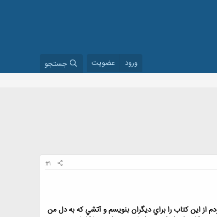
ورود
عضویت
جستجو
#1
م از اين كتاب را براي ديگران بنويسم و آتشي كه به دل من