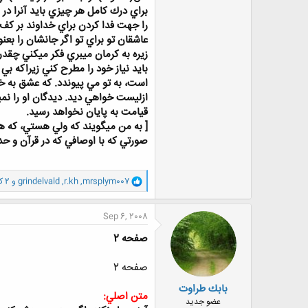
براي درك كامل هر چيزي بايد آنرا در
را جهت فدا كردن براي خداوند بر كف 
عاشقان تو براي تو اگر جانشان را بعنو
زيره به كرمان ميبري فكر ميكني چقد
بايد نياز خود را مطرح كني زيراكه بي
قيامت به پايان نخواهد رسيد.
[ به من ميگويند كه ولي هستي، كه ه
صورتي كه با اوصافي كه در قرآن و
و
mrsplym007
,
r.kh
,
grindelvald
و 2 کاربر دیگر
ا
ک
ن
Sep 6, 2008
ش
ه
صفحه 2
ا
:
صفحه 2
بابك طراوت
متن اصلي:
عضو جدید