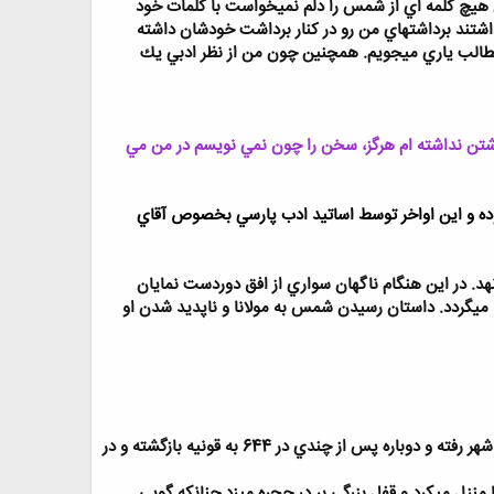
ن هيچ كلمه اي از شمس را دلم نميخواست با كلمات خود
تند برداشتهاي من رو در كنار برداشت خودشان داشته
مطالب ياري ميجويم. همچنين چون من از نظر ادبي يك
تن نداشته ام هرگز،
سخن را چون نمي نويسم در من مي
ده و اين اواخر توسط اساتيد ادب پارسي بخصوص آقاي
د. در اين هنگام ناگهان سواري از افق دوردست نمايان
يد ميگردد. داستان رسيدن شمس به مولانا و ناپديد شدن او
شمس در تاريخ بامداد شنبه 26 جمادي الثاني 642 به قونيه آمده و پس از شانزده ماه در تاريخ 21 شوال 643 از آن شهر رفته و دوباره پس از چندي در 644 به قونيه بازگشته و در
 منزل ميكرد و قفل بزرگي بر در حجره ميزد چنانكه گويي