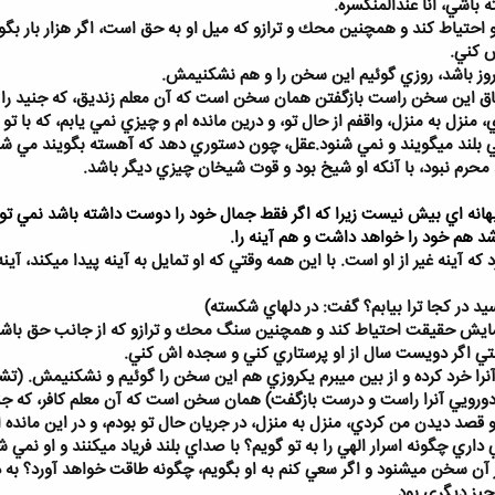
 باشي، انا عندالمنكسره.
حتياط كند و همچنين محك و ترازو كه ميل او به حق است، اگر هزار بار بگويي 
 كني.
روز باشد، روزي گوئيم اين سخن را و هم نشكنيمش.
 اين سخن راست بازگفتن همان سخن است كه آن معلم زنديق، كه جنيد را بدو 
ي، منزل به منزل، واقفم از حال تو، و درين مانده ام و چيزي نمي يابم، كه با
گي بلند ميگويند و نمي شنود.عقل، چون دستوري دهد كه آهسته بگويند مي شنو
محرم نبود، با آنكه او شيخ بود و قوت شيخان چيزي ديگر باشد.
 بهانه اي بيش نيست زيرا كه اگر فقط جمال خود را دوست داشته باشد نمي تو
شد هم خود را خواهد داشت و هم آينه را.
كه آينه غير از او است. با اين همه وقتي كه او تمايل به آينه پيدا ميكند، آي
د در كجا ترا بيابم؟ گفت: در دلهاي شكسته)
مايش حقيقت احتياط كند و همچنين سنگ محك و ترازو كه از جانب حق باشد حتي
تي اگر دويست سال از او پرستاري كني و سجده اش كني.
را خرد كرده و از بين ميبرم يكروزي هم اين سخن را گوئيم و نشكنيمش. (تشب
رويي آنرا راست و درست بازگفت) همان سخن است كه آن معلم كافر، كه جنيد 
تو قصد ديدن من كردي، منزل به منزل، در جريان حال تو بودم، و در اين مانده
اري چگونه اسرار الهي را به تو گويم؟ با صداي بلند فرياد ميكنند و او نمي 
ز آن سخن ميشنود و اگر سعي كنم به او بگويم، چگونه طاقت خواهد آورد؟ به دل
چيز ديگري بود.