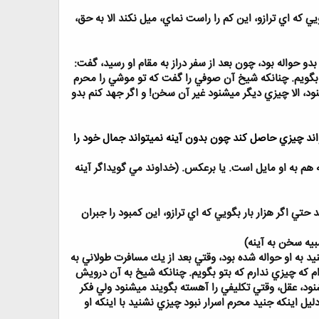
كه اي ترازو، اين كم را راست نماي، ميل نكند الا به حق،
حواله بود، چون بعد از سفر دراز به مقام او رسيد، گفت:
 تو بگويم. چنانكه شيخ آن صوفي را گفت كه تو موشي را محرم
د، الا چيزي ديگر ميشنود غير آن سخن! و اگر جهد كنم بدو
اند چيزي حاصل كند چون بدون آينه نميتواند جمال خود را
نه هم به او مايل است. يا برعكس. (خداوند مي گويداگر آينه
 اگر هزار بار بگويي كه اي ترازو، اين كمبود را جبران
يه سخن به آينه)
به او حواله شده بود، وقتي بعد از يك مسافرت طولاني به
 ام كه چيزي ندارم كه بتو بگويم. چنانكه شيخ به آن درويش
شنود، عقل، وقتي تكليفي را آهسته بگويند ميشنود ولي فكر
يل اينكه جنيد محرم اسرار نبود چيزي نشنيد با اينكه او