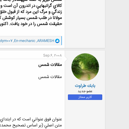
كالاي گرانبهايي در اندرون آن است و
زندگي و مرگ اين مرد كه از قبول خل
مولانا در طلب شمس بسيار كوشش كرد
حقيقت شمس را در خود يافت. اكنو
و
plym007
,
En-mechanic
,
ARAMESH
ا
ک
ن
Sep 6, 2008
ش
ه
مقالات شمس
ا
:
مقالات شمس
بابك طراوت
عضو جدید
کاربر ممتاز
عنوان فوق عنواني است كه در ابتداي
متن اصلي (بر اساس تصحيح محمدعلي 