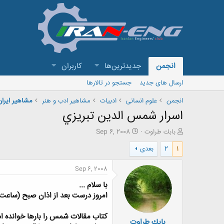
انجمن
جدیدترین‌ها
کاربران
ارسال های جدید
جستجو در تالارها
انجمن
علوم انسانی
ادبیات
مشاهير ادب و هنر
مشاهير ايران
اسرار شمس الدين تبريزي
ش
ت
بابك طراوت
Sep 6, 2008
ر
ا
1
2
بعدی
و
ر
ع
ی
ک
خ
Sep 6, 2008
ن
ش
با سلام ...
ن
ر
د
و
امروز درست بعد از اذان صبح (ساعت 5 صبح) و در سحر ماه مبارك رمضان اين تاپيك رو ايجاد ميكن
ه
ع
م
كتاب مقالات شمس را بارها خوانده ام
بابك طراوت
و