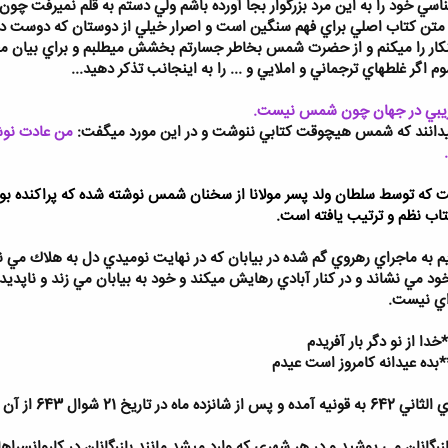
سي خود را به اين مرد بزرگوار بجا آورده باشم ولي دستم به قلم نميرفت چو
تن كتاب اصلي براي فهم سنگين است و اصرار خيلي از دوستان كه دوست داش
اينكار را ميكنم و از حضرت شمس بخاطر جسارتم بخشش ميطلبم و براي بيان 
غلطهاي ترجماني و املايي و ... را به اينجانب تذكر دهيد...
يبي در جهان چون شمس نيست.
ميدانند كه شمس هيچوقت كتابي ننوشت و در اين مورد ميگفت:
من عادت نوش
كه توسط سلطان ولد پسر مولانا از سخنان شمس نوشته شده كه پراكنده بو
اب نظم و ترتيب يافته است.
 به ماجراي رهروي گم شده در بيابان كه در نهايت نوميدي دل به هلاك مي نه
 خود مي نشاند و در كنار آبادي رهايش ميكند و خود به بيابان مي زند و ناپد
اي نيست.
ا از نو دگر بار آفريدم
*بده عيدانه كامروز است عيدم
رگانان مي پوشيد و در هر شهري كه وارد ميشد مانند بازرگانان در كاروانسراها