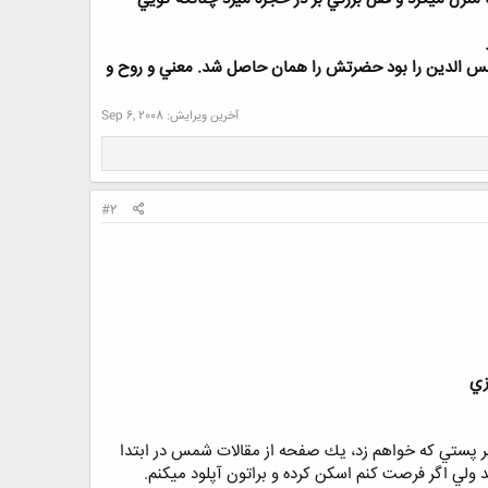
مس الدين را بود حضرتش را همان حاصل شد. معني و روح و
آخرین ویرایش:
Sep 6, 2008
#2
زي
هر پستي كه خواهم زد، يك صفحه از مقالات شمس در ابتدا
ي اگر فرصت كنم اسكن كرده و براتون آپلود ميكنم.