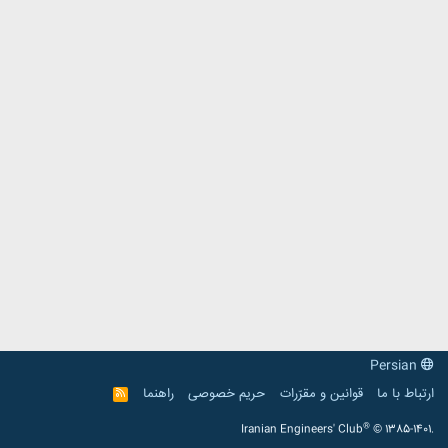
Persian
ارتباط با ما
قوانین و مقرّرات
حریم خصوصی
راهنما
R
S
S
®
Iranian Engineers' Club
© 1385-1401.