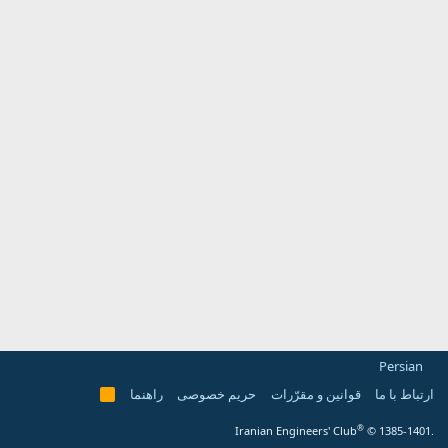
Persian
ارتباط با ما
قوانین و مقرّرات
حریم خصوصی
راهنما
R
S
S
®
Iranian Engineers' Club
© 1385-1401.