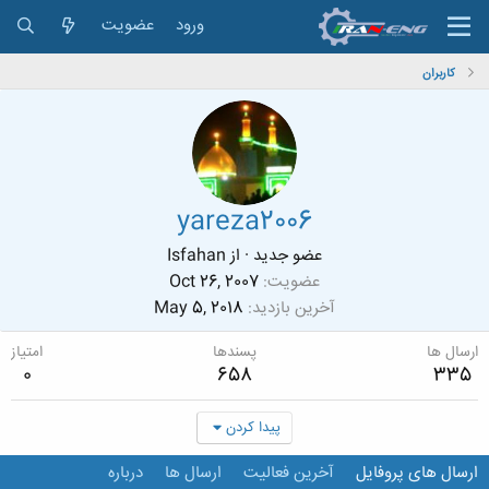
ورود
عضویت
کاربران
yareza2006
عضو جدید
·
از
Isfahan
عضویت
Oct 26, 2007
آخرین بازدید
May 5, 2018
ارسال ها
پسندها
امتیاز
0
658
335
پیدا کردن
ارسال های پروفایل
آخرین فعالیت
ارسال ها
درباره