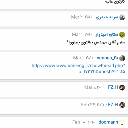
کارتون عالیه
سرمد حیدری
Mar 2, 2010
ستاره امیدوار
Mar 1, 2010
س
سلام آقای مهندس حالتون چطوره؟
Mar 1, 2010
venous_20
http://www.www.iran-eng.ir/showthread.php?
p=1731915#post1731915
Mar 1, 2010
FZ.H
Feb 24, 2010
FZ.H
Feb 18, 2010
doomann