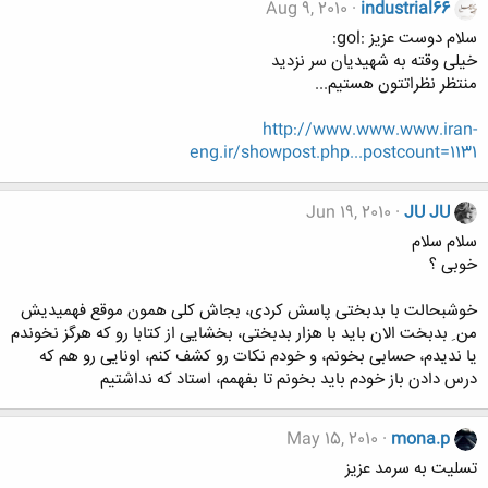
Aug 9, 2010
industrial66
سلام دوست عزیز :gol:
خیلی وقته به شهیدیان سر نزدید
منتظر نظراتتون هستیم...
http://www.www.www.iran-
eng.ir/showpost.php...postcount=1131
Jun 19, 2010
JU JU
سلام سلام
خوبی ؟
خوشبحالت با بدبختی پاسش کردی، بجاش کلی همون موقع فهمیدیش
من ِ بدبخت الان باید با هزار بدبختی، بخشایی از کتابا رو که هرگز نخوندم
یا ندیدم، حسابی بخونم، و خودم نکات رو کشف کنم، اونایی رو هم که
درس دادن باز خودم باید بخونم تا بفهمم، استاد که نداشتیم
May 15, 2010
mona.p
تسلیت به سرمد عزیز