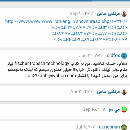
مرتضی ساعی
Sep 12, 2013
http://www.www.www.iran-eng.ir/showthread.php/403904-
%D8%B9%DA%A9%D8%B3%DB%8C-
%D8%A8%D8%B1%D8%A7%DB%8C-
%D8%B4%D9%87%D8%AF%D8%A7
Jun 22, 2013
oldfox
O
سلام ، خسته نباشید ،من به کتاب fischer tropsch technology نیاز
دارم ،ولی لینک دانلودش خرابه!! خیلی ممنون میشم که لینک دانلودشو
برای من ایمیل کنید ! با تشکر ali69kaabi@yahoo.com
مرتضی ساعی
Apr 14, 2013
مي مو
Sep 15, 2011
Jul 8, 2011
ar.noorian