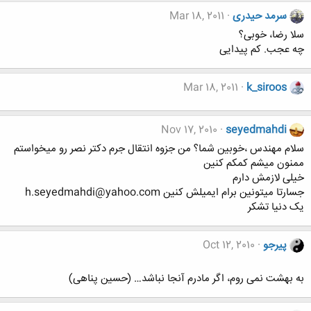
سرمد حیدری
Mar 18, 2011
سلا رضا، خوبی؟
چه عجب. کم پیدایی
Mar 18, 2011
k_siroos
Nov 17, 2010
seyedmahdi
سلام مهندس ،خوبین شما؟ من جزوه انتقال جرم دکتر نصر رو میخواستم
ممنون میشم کمکم کنین
خیلی لازمش دارم
جسارتا میتونین برام ایمیلش کنین h.seyedmahdi@yahoo.com
یک دنیا تشکر
پیرجو
Oct 12, 2010
به بهشت نمی روم، اگر مادرم آنجا نباشد… (حسین پناهی)