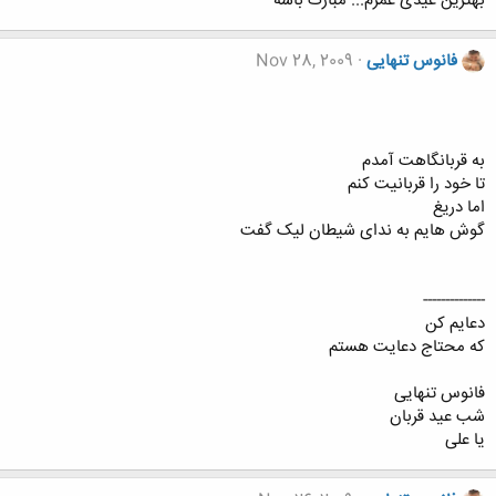
بهترین عیدی عمرم... مبارک باشه
فانوس تنهایی
Nov 28, 2009
به قربانگاهت آمدم
تا خود را قربانیت کنم
اما دریغ
گوش هایم به ندای شیطان لیک گفت
--------------
دعایم کن
که محتاج دعایت هستم
فانوس تنهایی
شب عید قربان
یا علی