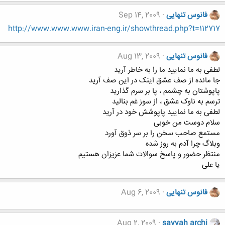
فانوس تنهایی
Sep 14, 2009
http://www.www.www.iran-eng.ir/showthread.php?t=112717
فانوس تنهایی
Aug 13, 2009
لطفی به ما نمایید ما را به خاطر آرید
جا مانده از صف عشق اینک در این صف آرید
پاپوشتان به چشمم ، پا بر سرم گذارید
ترسم به ناوک عشق ، از سوز غم بنالید
لطفی به ما نمایید پاپوشش خود در آرید
سلام دوست من خوبی
مستمع صاحب سخن را بر سر ذوق آورد
وبلاگ چرا آدم به روز شده
منتظر حضور و پاسخ سوالات شما عزیزان هستیم
یا علی
فانوس تنهایی
Aug 6, 2009
Aug 2, 2009
sayyah archi