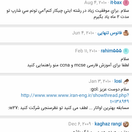
Aug 4, 2010
it-bax
I
سلام .براي موفقيت زياد در رشته ايتي چيكار كنم؟مي تونم سي شارپ تو
مدت 2 ماه ياد بگيرم
فانوس تنهایی
Jun 4, 2010
Feb 11, 2010
rahim555
R
سلام
لطفا برای آموزش فارسی mcse و ccna منو راهنمایی کنید
Jan 3, 2010
losi
سلام دوست عزیز :gol:
http://www.www.www.iran-eng.ir/showthread.php?
t=138949
مسابقه بهترین اواتار ... لطف می کنید تو نظرسنجی شرکت کنید :w27:
Dec 6, 2009
kaghaz rangi