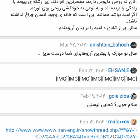
آنان که روحی مایوس دارند، مقصرترین افرادند، زیرا رشته ی پیوند با
زندگی را بریده اند و به نوعی به خودکشی روحی روی آورده.
اگر امید نباشد همانند این است که خانه ی وجود انسان چراغ نداشته
باشد...
سالی پر از شادی و امید را برایتان آرزومندم.
Mar 22, 2012
anishtain_bahosh
سال نو مبارک با بهترین آرزوهابرای شما دوست عزیز ...
Feb 22, 2012
EHSAN.E
[IMG][IMG][IMG][IMG][IMG][IMG][IMG]
Feb 19, 2012
gole ziba
سلام خوبی؟ کجایی نیستی
Feb 12, 2012
malo00os
http://www.www.www.iran-eng.ir/showthread.php/345701-
%D8%AA%D8%BA%D8%B0%DB%8C%D9%87-