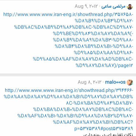
مرتضی ساعی
Aug 9, 2012
http://www.www.www.iran-eng.ir/showthread.php/357658-
%D8%B9%D8%B4%D9%82-
%DB%8C%D8%B9%D9%86%DB%8C-%DB%8C%D9%87-
%D9%BE%D9%84%D8%A7%DA%A9(-
%D8%B9%DA%A9%D8%B3-%D9%88-
%D8%B4%D8%B9%D8%B1-%D9%88-
%D9%85%D8%AA%D9%86-
%D9%85%D8%AF%D8%A7%D8%AD%DB%8C-
%D9%87%D8%A7)/page12
Aug 8, 2012
malo00os
http://www.www.www.iran-eng.ir/showthread.php/394466-
%D8%A8%D8%A7%D9%88%D8%B1%D9%87%D8%A7%DB%
8C-%D8%BA%D9%84%D8%B7-
%D8%BA%D8%B0%D8%A7%DB%8C%DB%8C-
%D8%AF%D8%B1-%D8%B1%D9%88%D8%B2%D9%87-
%D8%AF%D8%A7%D8%B1%DB%8C?
p=5375389#post5375389
نکات تغذیه ای در روزه داری