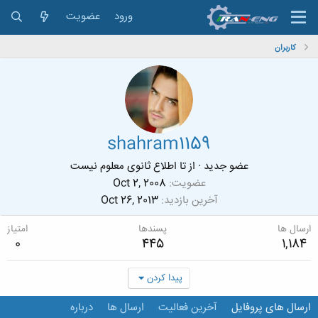
ورود
عضویت
کاربران
shahram1159
عضو جدید
·
از
تا اطلاع ثانوی معلوم نیست
عضویت
Oct 2, 2008
آخرین بازدید
Oct 26, 2013
ارسال ها
پسندها
امتیاز
0
445
1,184
پیدا کردن
ارسال های پروفایل
آخرین فعالیت
ارسال ها
درباره