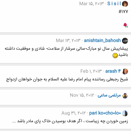
Mar 15, 2013
S i s i l
#177
Mar 13, 2013
anishtain_bahosh
پیشاپیش سال نو مبارک-سالی سرشار از سلامت- شادی و موفقیت داشته
باشید
Feb 1, 2013
arash 4
شیخ رجبعلی رساننده پیام امام رضا علیه السلام به جوان خواهان ازدواج
مرتضی ساعی
Nov 15, 2012
Aug 31, 2012
pari ko0cho0lo0
زمین خوردن چه زیباست ، اگر هدف بوسیدن خاک پای مادر باشد ...