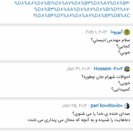
%D8%A8%D8%B1%D8%A7%D8%B3%D8%A7%D8%B3-
%D8%B3%D8%AA%D8%A7%D8%B1%D9%87-
!
%D8%B4%D9%86%D8%A7%D8%B3%DB%8C
آیورودا
Feb 1, 2012
آ
سلام مهندس/نيستي؟
كجايي؟
خوبي؟
Jan 31, 2012
Hossein -2002
احوالات شهرام جان چطوره؟
خوبی؟
کمپیدایی؟
Jan 25, 2012
pari ko0cho0lo0
صدای خنده ی خدا را می شنوی؟
دعاهایت را شنیده و به آنچه که محال می پنداری می خندد