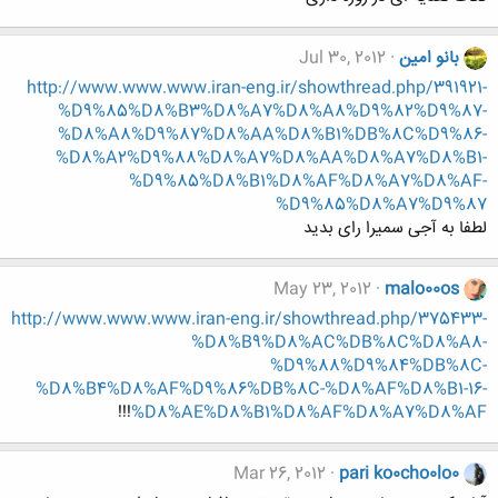
بانو امین
Jul 30, 2012
http://www.www.www.iran-eng.ir/showthread.php/391921-
%D9%85%D8%B3%D8%A7%D8%A8%D9%82%D9%87-
%D8%A8%D9%87%D8%AA%D8%B1%DB%8C%D9%86-
%D8%A2%D9%88%D8%A7%D8%AA%D8%A7%D8%B1-
%D9%85%D8%B1%D8%AF%D8%A7%D8%AF-
%D9%85%D8%A7%D9%87
لطفا به آجی سمیرا رای بدید
May 23, 2012
malo00os
http://www.www.www.iran-eng.ir/showthread.php/375433-
%D8%B9%D8%AC%DB%8C%D8%A8-
%D9%88%D9%84%DB%8C-
%D8%B4%D8%AF%D9%86%DB%8C-%D8%AF%D8%B1-16-
!!!
%D8%AE%D8%B1%D8%AF%D8%A7%D8%AF
Mar 26, 2012
pari ko0cho0lo0