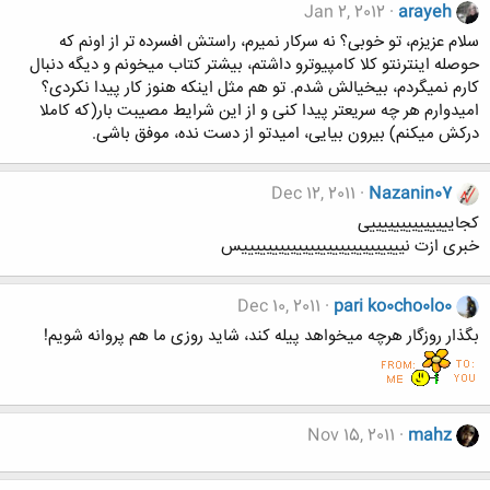
Jan 2, 2012
arayeh
سلام عزیزم، تو خوبی؟ نه سرکار نمیرم، راستش افسرده تر از اونم که
حوصله اینترنتو کلا کامپیوترو داشتم، بیشتر کتاب میخونم و دیگه دنبال
کارم نمیگردم، بیخیالش شدم. تو هم مثل اینکه هنوز کار پیدا نکردی؟
امیدوارم هر چه سریعتر پیدا کنی و از این شرایط مصیبت بار(که کاملا
درکش میکنم) بیرون بیایی، امیدتو از دست نده، موفق باشی.
Dec 12, 2011
Nazanin07
کجاییییییییییییییی
خبری ازت نیییییییییییییییییییییییییییس
Dec 10, 2011
pari ko0cho0lo0
بگذار روزگار هرچه میخواهد پیله کند، شاید روزی ما هم پروانه شویم!
Nov 15, 2011
mahz