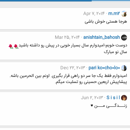
Apr 7, 2014
m.m2
هرجا هستی خوش باشی
Mar 25, 2014
anishtain_bahosh
دوست خوبم-امیدوارم سال بسیار خوبی در پیش رو داشته باشید
سال نو مبارک
Dec 22, 2013
pari ko0cho0lo0
امیدوارم فقط یک جا سر دو راهی قرار بگیری. اونم بین الحرمین باشه.
پیشاپیش اربعین حسینی رو تسلیت میگم.
Jun 2, 2013
S i s i l
زنـــدگـــی مـــن ♥