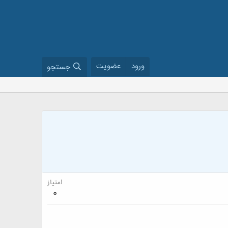
ورود
عضویت
جستجو
امتیاز
0