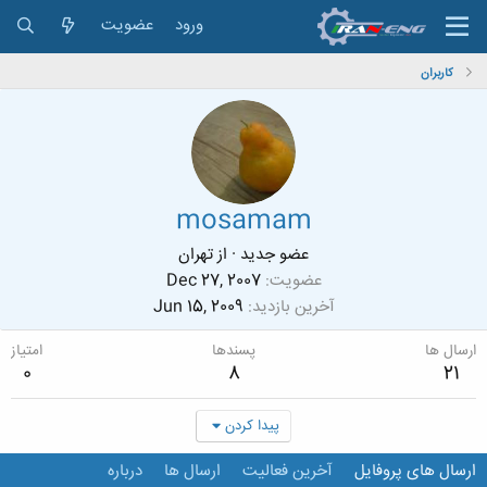
ورود
عضویت
کاربران
mosamam
عضو جدید
·
از
تهران
عضویت
Dec 27, 2007
آخرین بازدید
Jun 15, 2009
ارسال ها
پسندها
امتیاز
0
8
21
پیدا کردن
ارسال های پروفایل
آخرین فعالیت
ارسال ها
درباره