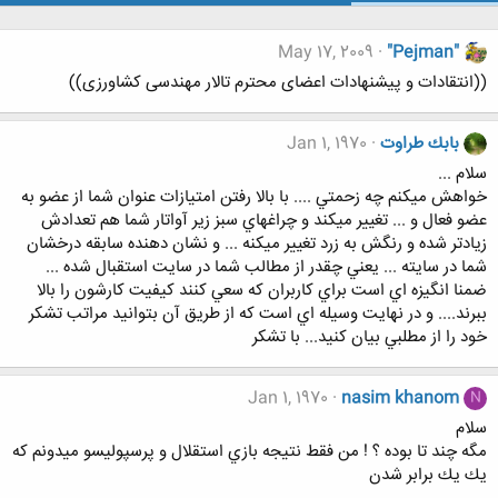
May 17, 2009
"Pejman"
((انتقادات و پیشنهادات اعضای محترم تالار مهندسی کشاورزی))
بابك طراوت
Jan 1, 1970
سلام ...
خواهش ميكنم چه زحمتي .... با بالا رفتن امتيازات عنوان شما از عضو به
عضو فعال و ... تغيير ميكند و چراغهاي سبز زير آواتار شما هم تعدادش
زيادتر شده و رنگش به زرد تغيير ميكنه ... و نشان دهنده سابقه درخشان
شما در سايته ... يعني چقدر از مطالب شما در سايت استقبال شده ...
ضمنا انگيزه اي است براي كاربران كه سعي كنند كيفيت كارشون را بالا
ببرند.... و در نهايت وسيله اي است كه از طريق آن بتوانيد مراتب تشكر
خود را از مطلبي بيان كنيد... با تشكر
Jan 1, 1970
nasim khanom
N
سلام
مگه چند تا بوده ؟ ! من فقط نتيجه بازي استقلال و پرسپوليسو ميدونم كه
يك يك برابر شدن