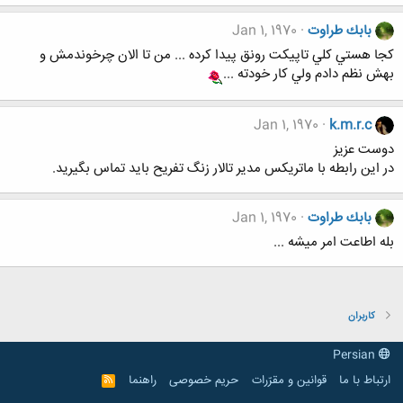
بابك طراوت
Jan 1, 1970
كجا هستي كلي تاپيكت رونق پيدا كرده ... من تا الان چرخوندمش و
بهش نظم دادم ولي كار خودته ...
Jan 1, 1970
k.m.r.c
دوست عزیز
در این رابطه با ماتریکس مدیر تالار زنگ تفریح باید تماس بگیرید.
بابك طراوت
Jan 1, 1970
بله اطاعت امر ميشه ...
کاربران
Persian
ارتباط با ما
قوانین و مقرّرات
حریم خصوصی
راهنما
R
S